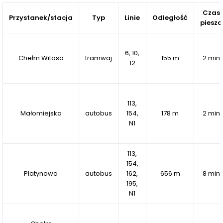
Czas
Przystanek/stacja
Typ
Linie
Odległość
pieszo
6, 10,
Chełm Witosa
tramwaj
155 m
2 min
12
113,
Małomiejska
autobus
154,
178 m
2 min
N1
113,
154,
Platynowa
autobus
162,
656 m
8 min
195,
N1