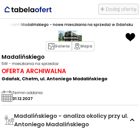
✚ Dodaj ofertę
sk
>
Chełm
>
Madalińskiego - nowe mieszkania na sprzedaż w Gdańsku
Galeria
Mapa
Madalińskiego
5W - mieszkania na sprzedaż
OFERTA ARCHIWALNA
Gdańsk, Chełm, ul. Antoniego Madalińskiego
Termin oddania
:
31.12.2027
Madalińskiego - analiza okolicy przy ul.
Antoniego Madalińskiego