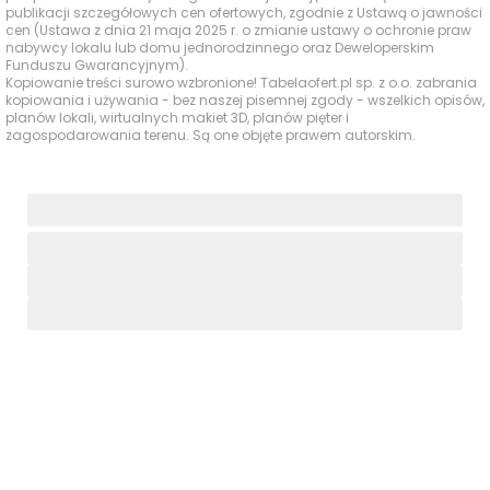
Typ usługi
Nazwa usługi
Odległość
publikacji szczegółowych cen ofertowych, zgodnie z Ustawą o jawności
pieszo
s
cen (Ustawa z dnia 21 maja 2025 r. o zmianie ustawy o ochronie praw
nabywcy lokalu lub domu jednorodzinnego oraz Deweloperskim
Publiczne
Funduszu Gwarancyjnym).
Pozytywne
692 m
9 min
Kopiowanie treści surowo wzbronione! Tabelaofert.pl sp. z o.o. zabrania
kopiowania i używania - bez naszej pisemnej zgody - wszelkich opisów,
Przedszkole nr 15
planów lokali, wirtualnych makiet 3D, planów pięter i
Przedszkola
zagospodarowania terenu. Są one objęte prawem autorskim.
Niepubliczne
Przedszkole
958 m
12 min
„Dobry Port”
VII Liceum
Szkoły
Ogólnokształcące
1497 m
20 min
średnie
im. Józefa
Wybickiego
Akademia Sztuk
Uczelnie
Pięknych -
3201 m
41 min
wyższe
Wydział Rzeźby i
Intermediów
Baseny i
All Time Fitness
408 m
5 min
Obiekty