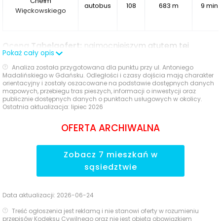
Chełm
autobus
108
683 m
9 min
Więckowskiego
Ocena Tabelaofert:
najmocniejszym atutem tej
Pokaż cały opis
lokalizacji jest szybki dostęp do tramwaju na Chełmie i
Analiza została przygotowana dla punktu przy ul. Antoniego
bliskiego autobusu przy Małomiejskiej, dzięki czemu
Madalińskiego w Gdańsku. Odległości i czasy dojścia mają charakter
codzienne dojazdy są wygodne, choć dalsze przystanki
orientacyjny i zostały oszacowane na podstawie dostępnych danych
mapowych, przebiegu tras pieszych, informacji o inwestycji oraz
mają już głównie uzupełniające znaczenie.
publicznie dostępnych danych o punktach usługowych w okolicy.
Ostatnia aktualizacja: lipiec 2026
Ważne miejsca w okolicy: edukacja, sport,
OFERTA ARCHIWALNA
zakupy i rozrywka
Zobacz
7
mieszkań
w
W najbliższym otoczeniu inwestycji dostęp do
sąsiedztwie
codziennych usług i miejskich atrakcji wypada bardzo
korzystnie, szczególnie pod kątem edukacji, zakupów
oraz rekreacji.
Data aktualizacji:
2026-06-24
Treść ogłoszenia jest reklamą i nie stanowi oferty w rozumieniu
Czas
przepisów Kodeksu Cywilnego oraz nie jest objęta obowiązkiem