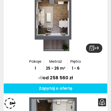
+
9
Pokoje
Metraż
Piętro
1
25
-
26
m²
1 - 6
od 258 560 zł
Zapytaj o ofertę