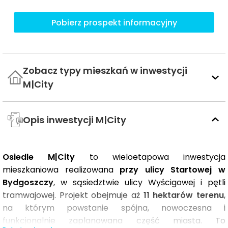
Pobierz prospekt informacyjny
Zobacz typy mieszkań w inwestycji
M|City
Opis inwestycji M|City
Osiedle M|City
to wieloetapowa inwestycja
mieszkaniowa realizowana
przy ulicy Startowej w
Bydgoszczy
, w sąsiedztwie ulicy Wyścigowej i pętli
tramwajowej. Projekt obejmuje aż
11 hektarów terenu
,
na którym powstanie spójna, nowoczesna i
funkcjonalnie zaplanowana część miasta. To