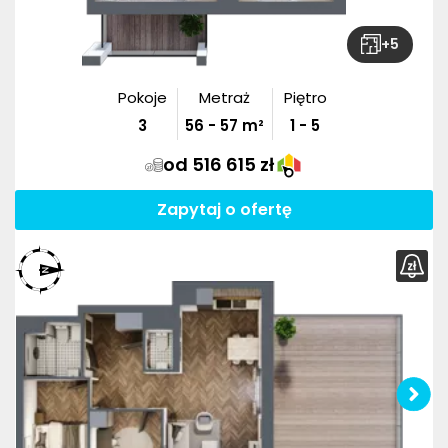
+
5
Pokoje
Metraż
Piętro
3
56
-
57
m²
1 - 5
od 516 615 zł
Zapytaj o ofertę