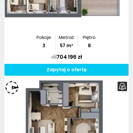
Pokoje
Metraż
Piętro
3
57
m²
8
704 196 zł
Zapytaj o ofertę