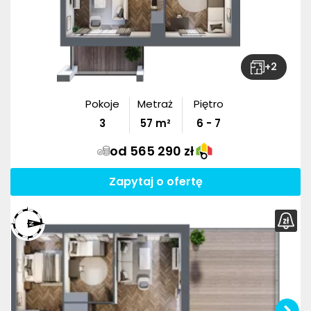
+
2
Pokoje
Metraż
Piętro
3
57
m²
6 - 7
od 565 290 zł
Zapytaj o ofertę