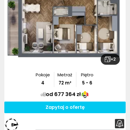
+
2
Pokoje
Metraż
Piętro
4
72
m²
5 - 6
od 677 364 zł
Zapytaj o ofertę