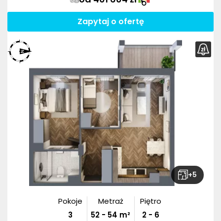
Zapytaj o ofertę
+
5
Pokoje
Metraż
Piętro
3
52
-
54
m²
2 - 6