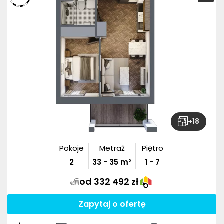
+
18
Pokoje
Metraż
Piętro
2
33
-
35
m²
1 - 7
od 332 492 zł
Zapytaj o ofertę