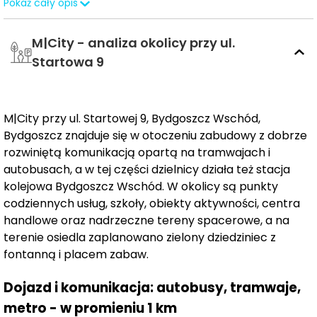
Pokaż cały opis
propozycja dla osób, które szukają komfortowego
miejsca do życia z wygodnym dostępem do
M|City - analiza okolicy przy ul.
komunikacji, usług, edukacji, rekreacji i najważniejszych
punktów codziennej infrastruktury.
Startowa 9
Inwestycja została zaprojektowana jako
kompletna
miejska przestrzeń
, w której architektura, zieleń, lokale
M|City przy ul. Startowej 9, Bydgoszcz Wschód,
usługowe oraz udogodnienia dla mieszkańców tworzą
Bydgoszcz znajduje się w otoczeniu zabudowy z dobrze
przemyślaną całość. Pierwszy etap osiedla obejmie
rozwiniętą komunikacją opartą na tramwajach i
sześć budynków
, a w początkowej fazie realizacji
autobusach, a w tej części dzielnicy działa też stacja
powstaną dwa bloki z sześcioma lokalami usługowymi
kolejowa Bydgoszcz Wschód. W okolicy są punkty
na parterze. Dzięki temu przyszli mieszkańcy będą
codziennych usług, szkoły, obiekty aktywności, centra
mogli korzystać z wybranych usług bez konieczności
handlowe oraz nadrzeczne tereny spacerowe, a na
oddalania się od miejsca zamieszkania.
terenie osiedla zaplanowano zielony dziedziniec z
fontanną i placem zabaw.
Jednym z najważniejszych atutów inwestycji jest
lokalizacja łącząca spokojne otoczenie z szybkim
Dojazd i komunikacja: autobusy, tramwaje,
dostępem do centrum Bydgoszczy
. Bliskość pętli
metro - w promieniu 1 km
tramwajowej ułatwi codzienne przemieszczanie się po