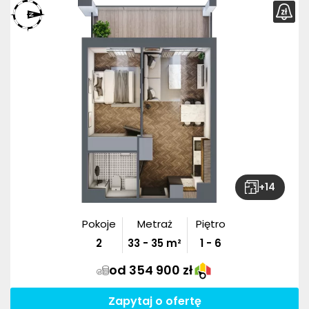
+
14
Pokoje
Metraż
Piętro
2
33
-
35
m²
1 - 6
od 354 900 zł
Zapytaj o ofertę