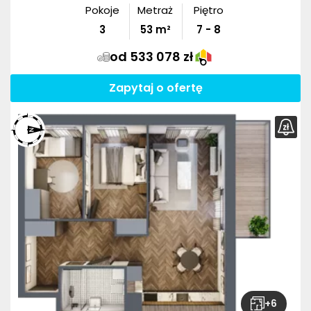
Pokoje
Metraż
Piętro
3
53
m²
7 - 8
od 533 078 zł
Zapytaj o ofertę
+
6