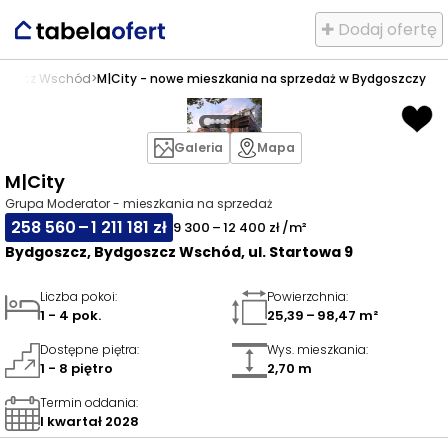
✚ Dodaj ofertę
oszcz Wschód
>
M|City - nowe mieszkania na sprzedaż w Bydgoszczy
Galeria
Mapa
M|City
Grupa Moderator - mieszkania na sprzedaż
258 560 – 1 211 181 zł
9 300 – 12 400 zł /m²
Bydgoszcz, Bydgoszcz Wschód, ul. Startowa 9
Liczba pokoi
:
Powierzchnia
:
1 - 4 pok.
25,39 – 98,47 m²
Dostępne piętra
:
Wys. mieszkania
:
1 - 8 piętro
2,70 m
Termin oddania
:
I kwartał 2028