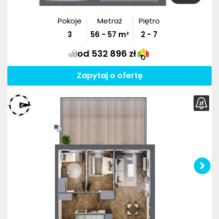
Pokoje
Metraż
Piętro
3
56
-
57
m²
2 - 7
od 532 896 zł
Zapytaj o ofertę