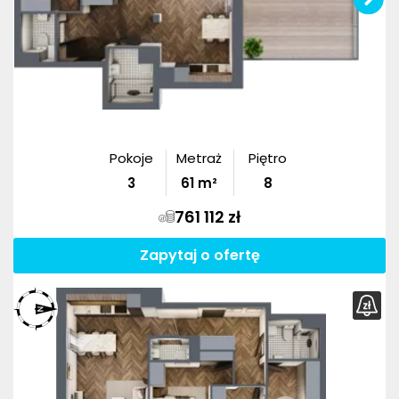
Pokoje
Metraż
Piętro
3
61
m²
8
761 112 zł
Zapytaj o ofertę