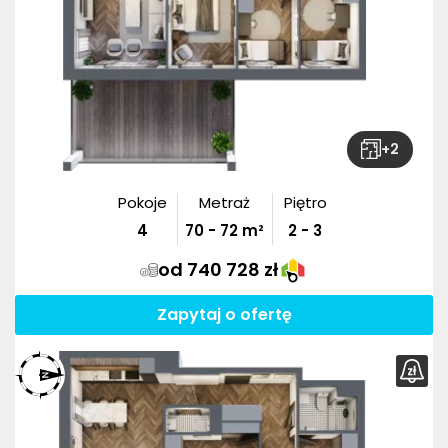
+
2
Pokoje
Metraż
Piętro
4
70
-
72
m²
2 - 3
od 740 728 zł
Zapytaj o ofertę