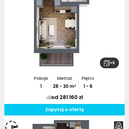
+
6
Pokoje
Metraż
Piętro
1
28
-
30
m²
1 - 6
od 281 160 zł
Zapytaj o ofertę