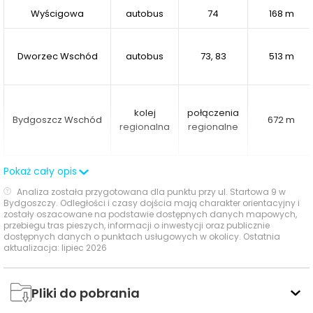
Otoczenie inwestycji zapewnia dostęp do potrzebnych
Wyścigowa
autobus
74
168 m
usług i udogodnień, w tym specjalistycznych gabinetów
lekarskich. Osoby zainteresowane kulturą docenią
natomiast bliskość
Fabryki Lloyda
, znanej z organizacji
Dworzec Wschód
autobus
73, 83
513 m
wydarzeń artystycznych, koncertów i spotkań
tematycznych.
kolej
połączenia
Na terenie osiedla przewidziano liczne rozwiązania
Bydgoszcz Wschód
672 m
regionalna
regionalne
podnoszące komfort codziennego życia. W kolejnym
etapie powstanie
zielony dziedziniec z fontanną i
placem zabaw
, a wewnątrz jednego z budynków
Pokaż cały opis
Ocena Tabelaofert:
Lokalizacja zapewnia wygodny i
zaplanowano
siłownię, bawialnię oraz chillout room
.
ponadprzeciętny dostęp do transportu publicznego,
Analiza została przygotowana dla punktu przy ul. Startowa 9 w
Bydgoszczy. Odległości i czasy dojścia mają charakter orientacyjny i
Ważnym elementem projektu będzie również pasaż
szczególnie dzięki bliskim tramwajom i uzupełniającej
zostały oszacowane na podstawie dostępnych danych mapowych,
handlowo-usługowy, który wzbogaci funkcjonalność
ofercie autobusowej oraz kolejowej.
przebiegu tras pieszych, informacji o inwestycji oraz publicznie
dostępnych danych o punktach usługowych w okolicy. Ostatnia
osiedla.
aktualizacja: lipiec 2026
Ważne miejsca w okolicy: edukacja, sport,
Mieszkańcy skorzystają z dwupoziomowej hali
zakupy i rozrywka
garażowej, komórek lokatorskich, wiat rowerowych,
Pliki do pobrania
miniwarsztatu, stacji ładowania samochodów