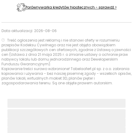
W promieniu do 1000 m od inwestycji dostępne są
Porównywarka kredytów hipotecznych - sprawdź >
podstawowe usługi codzienne, przy czym najmocniej
wypadają paczkomaty, usługi beauty oraz wybrane
punkty aktywności i gastronomii.
Data aktualizacji:
2026-08-06
Treść ogłoszenia jest reklamą i nie stanowi oferty w rozumieniu
Czas
przepisów Kodeksu Cywilnego oraz nie jest objęta obowiązkiem
Typ usługi
Nazwa
Odległość
publikacji szczegółowych cen ofertowych, zgodnie z Ustawą o jawności
pieszo
cen (Ustawa z dnia 21 maja 2025 r. o zmianie ustawy o ochronie praw
nabywcy lokalu lub domu jednorodzinnego oraz Deweloperskim
Sklepy,
Carrefour
802 m
12 min
Funduszu Gwarancyjnym).
Kopiowanie treści surowo wzbronione! Tabelaofert.pl sp. z o.o. zabrania
supermarkety,
kopiowania i używania - bez naszej pisemnej zgody - wszelkich opisów,
dyskonty
Żabka
990 m
15 min
planów lokali, wirtualnych makiet 3D, planów pięter i
zagospodarowania terenu. Są one objęte prawem autorskim.
Apteki
Dr Zdrowie
855 m
13 min
Paczkomat
469 m
7 min
InPost BYD26A
Poczta i
paczkomaty
Orlen Paczka
771 m
12 min
813038