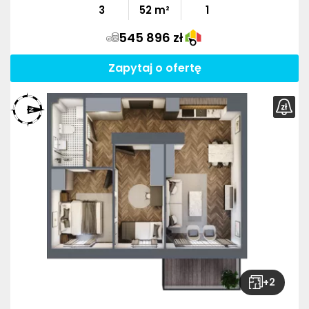
3
52
m²
1
545 896 zł
Zapytaj o ofertę
+
2