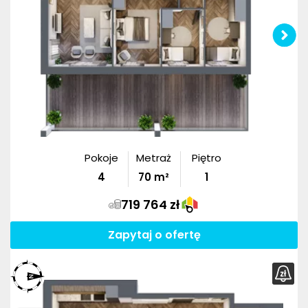
Pokoje
Metraż
Piętro
4
70
m²
1
719 764 zł
Zapytaj o ofertę