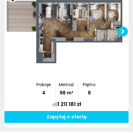
Pokoje
Metraż
Piętro
4
98
m²
8
1 211 181 zł
Zapytaj o ofertę