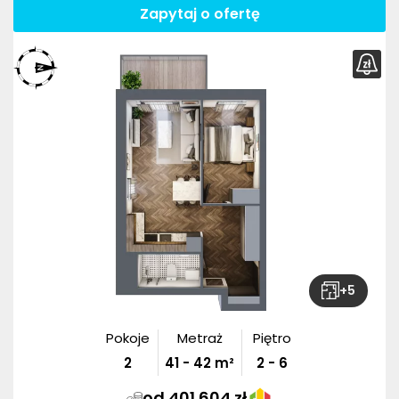
Zapytaj o ofertę
+
5
Pokoje
Metraż
Piętro
2
41
-
42
m²
2 - 6
od 401 604 zł