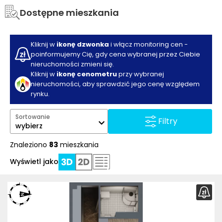
Dostępne mieszkania
Kliknij w
ikonę dzwonka
i włącz monitoring cen -
poinformujemy Cię, gdy cena wybranej przez Ciebie
nieruchomości zmieni się.
Kliknij w
ikonę cenometru
przy wybranej
nieruchomości, aby sprawdzić jego cenę względem
rynku.
Sortowanie
Filtry
wybierz
Znaleziono
83
mieszkania
Wyświetl jako