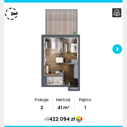
Pokoje
Metraż
Piętro
2
41
m²
1
422 094 zł