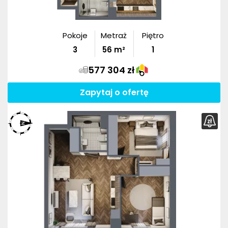
Pokoje
Metraż
Piętro
3
56
m²
1
577 304 zł
Zapytaj o ofertę