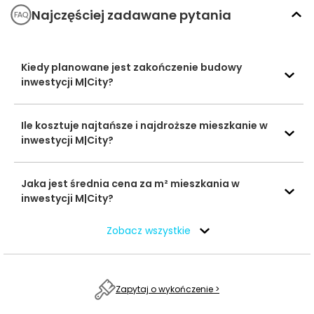
wyższe
Najczęściej zadawane pytania
Dance School
852 m
10 min
Baseny i
Tempo
Obiekty
Kiedy planowane jest zakończenie budowy
sportowe
Tor kartingowy -
inwestycji M|City?
1288 m
16 min
KARTODROM
Galeria Pomorska
962 m
12 min
Ile kosztuje najtańsze i najdroższe mieszkanie w
Centra
inwestycji M|City?
Centrum
handlowe
Handlowe Auchan
3110 m
40 min
Bydgoszcz
Jaka jest średnia cena za m² mieszkania w
inwestycji M|City?
Ocena Tabelaofert:
Inwestycja wyróżnia się
szczególnie dobrą dostępnością zakupów, wybranych
Zobacz wszystkie
szkół oraz codziennych form rekreacji.
Usługi na co dzień: zakupy, zdrowie i
Zapytaj o wykończenie >
gastronomia - w promieniu 1 km