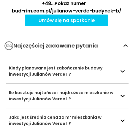
+48
...
Pokaż numer
Czas
bud-rim.com.pl/julianow-verde-budynek-b/
Typ usługi
Nazwa usługi
Odległość
pieszo
s
Umów się na spotkanie
Przedszkole
Publiczne
1252 m
16 min
Przyjaciele
Przedszkola
Najczęściej zadawane pytania
Kubusia
Słoneczko
2210 m
28 min
Kiedy planowane jest zakończenie budowy
Prywatna Szkoła
inwestycji Julianów Verde II?
Podstawowa nr 72
„Szkoła Marzeń” i
Prywatne
1617 m
20 min
Ile kosztuje najtańsze i najdroższe mieszkanie w
Akademickie
Szkoły
inwestycji Julianów Verde II?
Liceum
średnie
Ogólnokształcące
Jaka jest średnia cena za m² mieszkania w
Zespół Szkół Nr 3
inwestycji Julianów Verde II?
im. Cecylii Plater-
2610 m
33 min
Zyberkówny