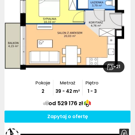
+
21
Pokoje
Metraż
Piętro
2
39
-
42
m²
1 - 3
od 529 176 zł
Zapytaj o ofertę