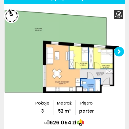
Pokoje
Metraż
Piętro
3
52
m²
parter
626 054 zł