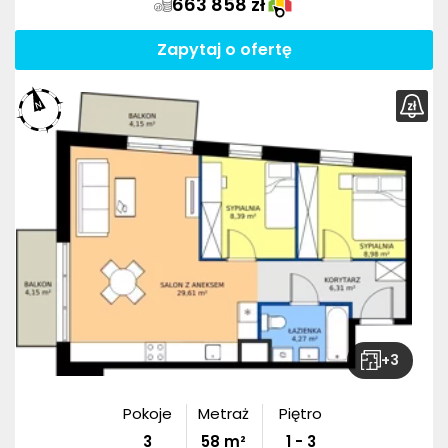
663 858 zł
Zapytaj o ofertę
+
3
Pokoje
Metraż
Piętro
3
58
m²
1 - 3