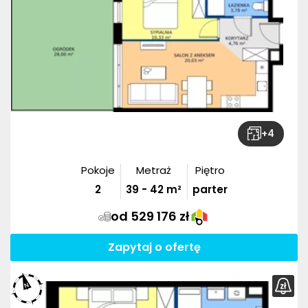
+
4
Pokoje
Metraż
Piętro
2
39
-
42
m²
parter
od 529 176 zł
Zapytaj o ofertę