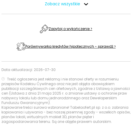
Zobacz wszystkie
Lavo
1511 m
19 min
Baseny i
Obiekty
Centrum
sportowe
Handlowe
1670 m
21 min
Zapytaj o wykończenie >
Józefosław
Centrum
Porównywarka kredytów hipotecznych - sprawdź >
Handlowe
1670 m
21 min
Centra
Józefosław
handlowe
Designer Outlet
Data aktualizacji:
2026-07-30
2943 m
37 min
Warszawa
Treść ogłoszenia jest reklamą i nie stanowi oferty w rozumieniu
przepisów Kodeksu Cywilnego oraz nie jest objęta obowiązkiem
Kina i centra
Designer Outlet
publikacji szczegółowych cen ofertowych, zgodnie z Ustawą o jawności
2943 m
37 min
rozrywki
Warszawa
cen (Ustawa z dnia 21 maja 2025 r. o zmianie ustawy o ochronie praw
nabywcy lokalu lub domu jednorodzinnego oraz Deweloperskim
Funduszu Gwarancyjnym).
Ocena Tabelaofert:
To lokalizacja szczególnie
Kopiowanie treści surowo wzbronione! Tabelaofert.pl sp. z o.o. zabrania
kopiowania i używania - bez naszej pisemnej zgody - wszelkich opisów,
wygodna dla rodzin i osób aktywnych, oferująca
planów lokali, wirtualnych makiet 3D, planów pięter i
sensowny wybór przedszkoli, zaplecza sportowego i
zagospodarowania terenu. Są one objęte prawem autorskim.
miejsc na codzienne zakupy w bliskim otoczeniu.