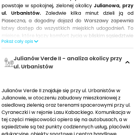
powstaje w spokojnej, zielonej okolicy
Julianowa, przy
ul. Urbanistów.
Zaledwie kilka minut dzieli ją od
Piaseczna, a dogodny dojazd do Warszawy zapewnia
łatwy dostęp do wszystkich miejskich udogodnień. To
miejsce, które łączy komfort życia w bliskim sąsiedztwie
Pokaż cały opis
natury z dostępem do miasta.
Julianów Verde II - analiza okolicy przy
Mieszkania dopasowane do różnych potrzeb
Projekt Julianów Verde obejmuje
trzy
ul. Urbanistów
czterokondygnacyjne budynki,
które pomieszczą
łącznie
144 mieszkania.
Pierwszy etap inwestycji to
budynek z 43 lokalami, zaprojektowanymi z myślą o
Julianów Verde II znajduje się przy ul. Urbanistów w
różnych potrzebach mieszkańców. W ofercie znajdują
Julianowie, w otoczeniu zabudowy mieszkaniowej z
się zarówno
mieszkania 2-pokojowe o powierzchni
osiedlową zielenią oraz terenami spacerowymi przy ul.
od 37 m²,
jak i
3-pokojowe od 49 m².
Układ mieszkań
Cyraneczki i w rejonie Lasu Kabackiego. Komunikacja w
jest funkcjonalny, a przestrzenie zostały dostosowane
tej części miejscowości opiera się na autobusach, a w
do potrzeb singli, par oraz rodzin. Nowoczesne
sąsiedztwie są też punkty codziennych usług, placówki
wykończenie, w tym
okna trzyszybowe
oraz
drzwi
edukacyjne, obiekty sportowe i centra handlowe.