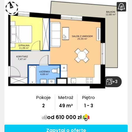
+
3
Pokoje
Metraż
Piętro
2
49
m²
1 - 3
od 610 000 zł
Zapytaj o ofertę