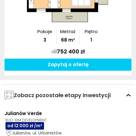
Pokoje
Metraż
Piętro
3
68
m²
1
752 400 zł
Zapytaj o ofertę
Zobacz pozostałe etapy inwestycji
Julianów Verde
3D
AI
BUD-RIM DEVELOPMENT
od 12 000 zł /m²
Julianów, ul. Urbanistów