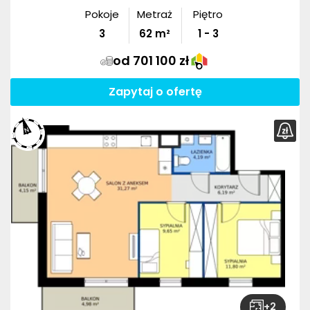
Pokoje
Metraż
Piętro
3
62
m²
1 - 3
od 701 100 zł
Zapytaj o ofertę
+
2