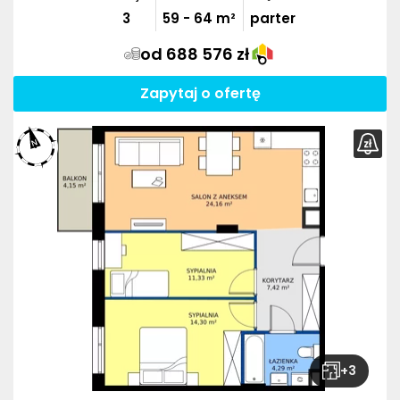
3
59
-
64
m²
parter
od 688 576 zł
Zapytaj o ofertę
+
3