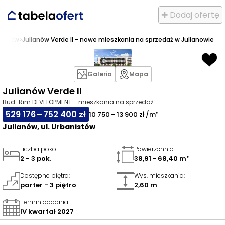
✚ Dodaj ofertę
lianów
>
Julianów Verde II - nowe mieszkania na sprzedaż w Julianowie
Galeria
Mapa
Julianów Verde II
Bud-Rim DEVELOPMENT - mieszkania na sprzedaż
529 176 – 752 400 zł
10 750 – 13 900 zł /m²
Julianów, ul. Urbanistów
Liczba pokoi
:
Powierzchnia
:
2 - 3 pok.
38,91 – 68,40 m²
Dostępne piętra
:
Wys. mieszkania
:
parter - 3 piętro
2,60 m
Termin oddania
:
IV kwartał 2027