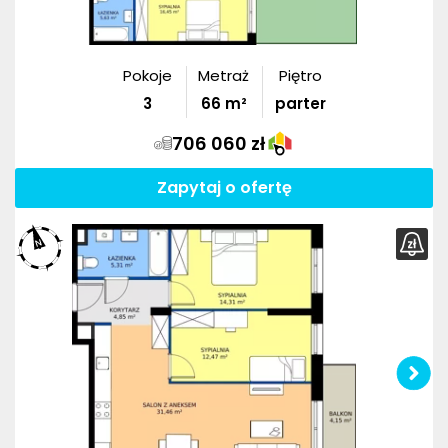
Pokoje
Metraż
Piętro
3
66
m²
parter
706 060 zł
Zapytaj o ofertę