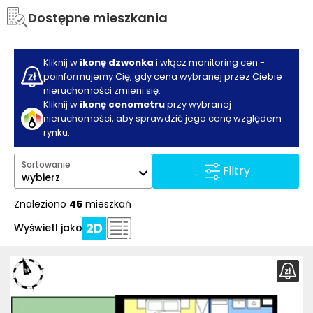
Dostępne mieszkania
Kliknij w
ikonę dzwonka
i włącz monitoring cen -
poinformujemy Cię, gdy cena wybranej przez Ciebie
nieruchomości zmieni się.
Kliknij w
ikonę cenometru
przy wybranej
nieruchomości, aby sprawdzić jego cenę względem
rynku.
Sortowanie
Filtry
wybierz
Znaleziono
45
mieszkań
Wyświetl jako