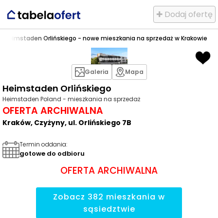
✚ Dodaj ofertę
y
>
Heimstaden Orlińskiego - nowe mieszkania na sprzedaż w Krakowie
Galeria
Mapa
Heimstaden Orlińskiego
Heimstaden Poland - mieszkania na sprzedaż
OFERTA ARCHIWALNA
Kraków, Czyżyny, ul. Orlińskiego 7B
Termin oddania
:
gotowe do odbioru
OFERTA ARCHIWALNA
Zobacz
382
mieszkania
w
sąsiedztwie