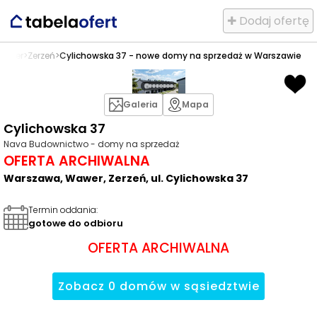
✚ Dodaj ofertę
awer
>
Zerzeń
>
Cylichowska 37 - nowe domy na sprzedaż w Warszawie
Galeria
Mapa
Cylichowska 37
Nava Budownictwo - domy na sprzedaż
OFERTA ARCHIWALNA
Warszawa, Wawer, Zerzeń, ul. Cylichowska 37
Termin oddania
:
gotowe do odbioru
OFERTA ARCHIWALNA
Zobacz
0
domów
w sąsiedztwie