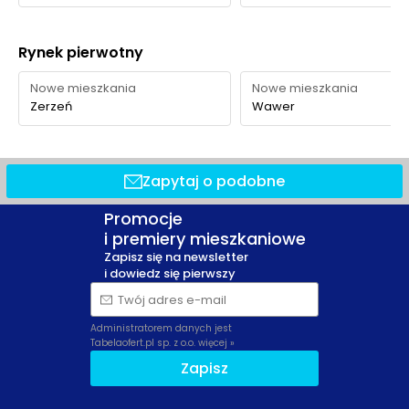
Rynek pierwotny
Nowe mieszkania
Nowe mieszkania
Zerzeń
Wawer
Zapytaj o podobne
Promocje
i premiery mieszkaniowe
Zapisz się na newsletter
i dowiedz się pierwszy
Twój adres e-mail
Administratorem danych jest
Tabelaofert.pl sp. z o.o.
więcej »
Zapisz