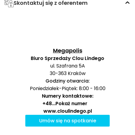
Skontaktuj się z oferentem
4, 8,
tramwaj
24,
810 m
10 min
64
Megapolis
Biuro Sprzedaży Clou Lindego
Ocena Tabelaofert:
Lokalizacja zapewnia dobrą
ul. Szafrana 5A
codzienną dostępność komunikacji miejskiej, a
30-363
Kraków
najmocniejszym atutem jest bliski przystanek Lindego
Godziny otwarcia:
oraz szeroka oferta autobusowo-tramwajowa w rejonie
Poniedziałek-Piątek: 8:00 - 16:00
Bronowic Małych.
Numery kontaktowe:
+48
...
Pokaż numer
Ważne miejsca w okolicy: edukacja, sport,
www.cloulindego.pl
zakupy i rozrywka
Umów się na spotkanie
W najbliższej okolicy inwestycji dostępne są wybrane