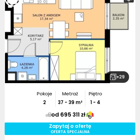
+
29
Pokoje
Metraż
Piętro
2
37
-
39
m²
1 - 4
od 695 311 zł
Zapytaj o ofertę
OFERTA SPECJALNA