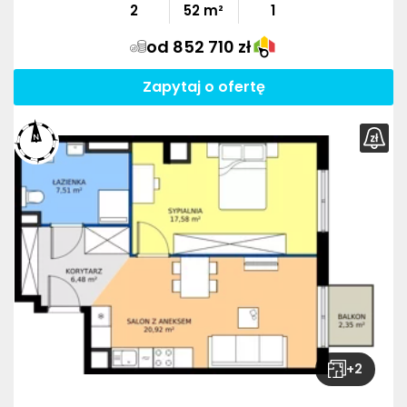
2
52
m²
1
od 852 710 zł
Zapytaj o ofertę
+
2