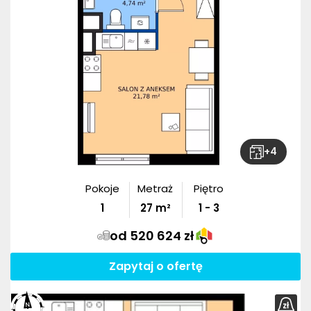
+
4
Pokoje
Metraż
Piętro
1
27
m²
1 - 3
od 520 624 zł
Zapytaj o ofertę