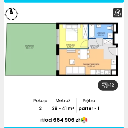
+
12
Pokoje
Metraż
Piętro
2
38
-
41
m²
parter - 1
od 664 906 zł