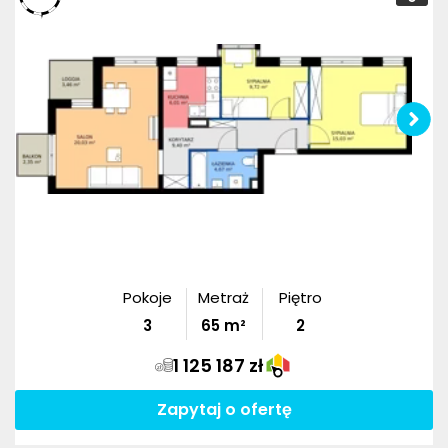
Pokoje
Metraż
Piętro
3
65
m²
2
1 125 187 zł
Zapytaj o ofertę