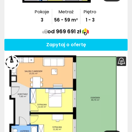
Pokoje
Metraż
Piętro
3
56
-
59
m²
1 - 3
od 969 691 zł
Zapytaj o ofertę