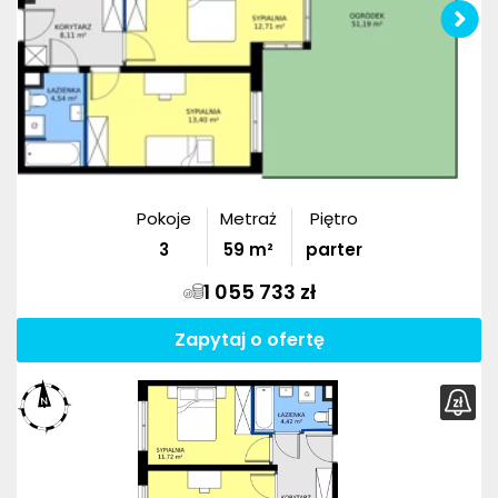
Pokoje
Metraż
Piętro
3
59
m²
parter
1 055 733 zł
Zapytaj o ofertę