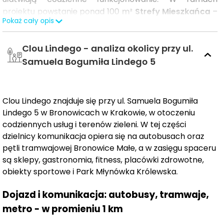
projektu powstanie ponad 100 m²
Strefy Mieszkańca
–
Pokaż cały opis
przestrzeni wspólnej, stworzonej z myślą o
aktywnościach, pracy, spotkaniach oraz budowaniu
Clou Lindego - analiza okolicy przy ul.
sąsiedzkich relacji. To idealne miejsce do odpoczynku,
ćwiczeń czy integracji.
Samuela Bogumiła Lindego 5
Mieszkańcy
CLOU LINDEGO
będą mieli do dyspozycji
127
mieszkań
w zróżnicowanych metrażach, w tym
Clou Lindego znajduje się przy ul. Samuela Bogumiła
mieszkania
dwupoziomowe,
które doskonale
Lindego 5 w Bronowicach w Krakowie, w otoczeniu
sprawdzą się zarówno dla singli, jak i rodzin. Inwestycja
codziennych usług i terenów zieleni. W tej części
wyróżnia się nowoczesnymi rozwiązaniami
dzielnicy komunikacja opiera się na autobusach oraz
technologicznymi, w tym
głównym wyłącznikiem
pętli tramwajowej Bronowice Małe, a w zasięgu spaceru
prądu
,
dzięki któremu jednym przyciskiem wyłączysz
są sklepy, gastronomia, fitness, placówki zdrowotne,
wszystkie urządzenia (z wyjątkiem lodówki) oraz
obiekty sportowe i Park Młynówka Królewska.
inteligentnym zamkiem do drzwi Tedee,
Dojazd i komunikacja: autobusy, tramwaje,
zapewniającym komfort i bezpieczeństwo. Dodatkowo,
mieszkańcy będą mogli skorzystać z udogodnień takich
metro - w promieniu 1 km