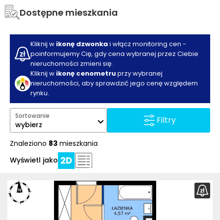
Dostępne mieszkania
Kliknij w
ikonę dzwonka
i włącz monitoring cen -
poinformujemy Cię, gdy cena wybranej przez Ciebie
nieruchomości zmieni się.
Kliknij w
ikonę cenometru
przy wybranej
nieruchomości, aby sprawdzić jego cenę względem
rynku.
Sortowanie
Filtry
wybierz
Znaleziono
83
mieszkania
Wyświetl jako