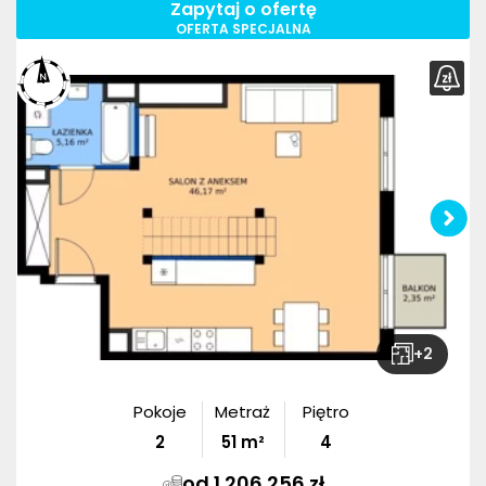
Zapytaj o ofertę
OFERTA SPECJALNA
+
2
Pokoje
Metraż
Piętro
2
51
m²
4
od 1 206 256 zł