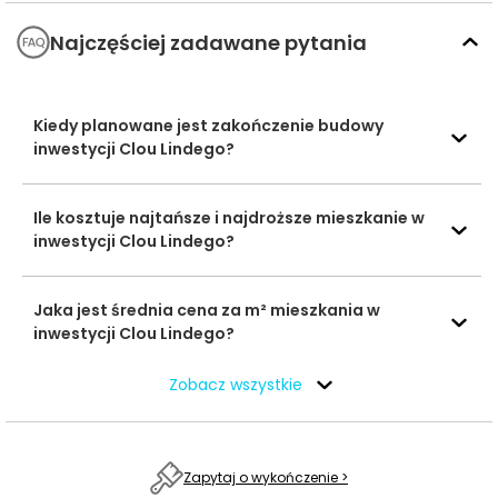
placówki edukacyjne, obiekty sportowe oraz punkty
zakupowo-rozrywkowe, które dobrze wspierają
Najczęściej zadawane pytania
codzienne potrzeby mieszkańców.
Czas
Kiedy planowane jest zakończenie budowy
Typ usługi
Nazwa usługi
Odległość
pieszo
s
inwestycji Clou Lindego?
Ogród Empatii -
Przedszkole
1020 m
13 min
Ile kosztuje najtańsze i najdroższe mieszkanie w
Alternatywne
inwestycji Clou Lindego?
Przedszkola
Przedszkole
1383 m
18 min
Gwiazdeczka
Jaka jest średnia cena za m² mieszkania w
inwestycji Clou Lindego?
XVIII Liceum
709 m
9 min
Ogólnokształcące
Zobacz wszystkie
Szkoły
średnie
XVII Liceum
Ogólnokształcące
1796 m
24 min
im. Młodej Polski
Zapytaj o wykończenie >