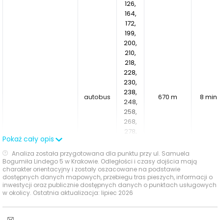
126,
164,
172,
199,
200,
210,
218,
228,
230,
238,
autobus
670 m
8 min
248,
258,
268,
278,
Pokaż cały opis
Bronowice Małe
288,
298,
Analiza została przygotowana dla punktu przy ul. Samuela
572,
Bogumiła Lindego 5 w Krakowie. Odległości i czasy dojścia mają
charakter orientacyjny i zostały oszacowane na podstawie
601,
dostępnych danych mapowych, przebiegu tras pieszych, informacji o
664,
inwestycji oraz publicznie dostępnych danych o punktach usługowych
910,
w okolicy. Ostatnia aktualizacja: lipiec 2026
918,
948