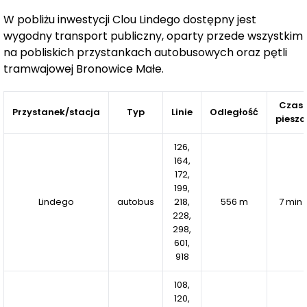
jak
rowerownia, wózkownia, komórki lokatorskie
oraz
miejsca postojowe.
W pobliżu inwestycji Clou Lindego dostępny jest
wygodny transport publiczny, oparty przede wszystkim
Projekt oferuje również przestronny
ogród
na pobliskich przystankach autobusowych oraz pętli
wewnętrzny
tramwajowej Bronowice Małe.
oraz różnorodne
strefy wspólne,
które
umożliwiają aktywności takie jak joga, pilates, czy gry
planszowe. Dodatkowo,
strefa cardio
została
Czas
Przystanek/stacja
Typ
Linie
Odległość
stworzona zgodnie z sugestiami mieszkańców, nadając
pieszo
temu miejscu niepowtarzalny charakter.
126,
164,
CLOU LINDEGO
to inwestycja, która zapewnia komfort,
172,
wygodę oraz bliskość do natury i miejskich udogodnień.
199,
Lindego
autobus
218,
556 m
7 min
228,
298,
601,
918
108,
120,