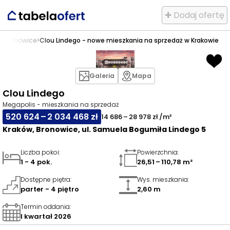
✚ Dodaj ofertę
w
>
Bronowice
>
Clou Lindego - nowe mieszkania na sprzedaż w Krakowie
Galeria
Mapa
Clou Lindego
Megapolis - mieszkania na sprzedaż
520 624 – 2 034 468 zł
14 686 – 28 978 zł /m²
Kraków, Bronowice, ul. Samuela Bogumiła Lindego 5
Liczba pokoi
:
Powierzchnia
:
1 - 4 pok.
26,51 – 110,78 m²
Dostępne piętra
:
Wys. mieszkania
:
parter - 4 piętro
2,60 m
Termin oddania
:
I kwartał 2026