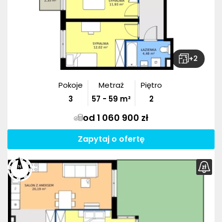
+
2
Pokoje
Metraż
Piętro
3
57
-
59
m²
2
od 1 060 900 zł
Zapytaj o ofertę