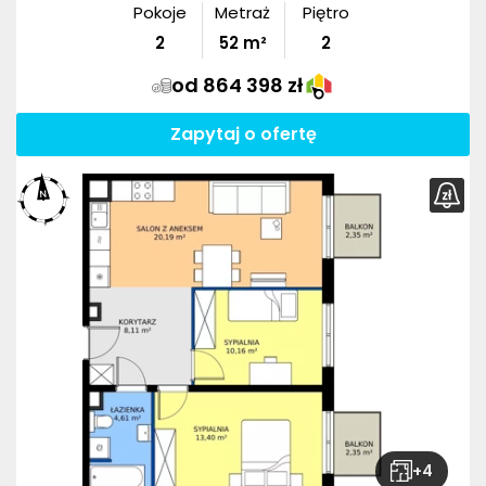
Pokoje
Metraż
Piętro
2
52
m²
2
od 864 398 zł
Zapytaj o ofertę
+
4