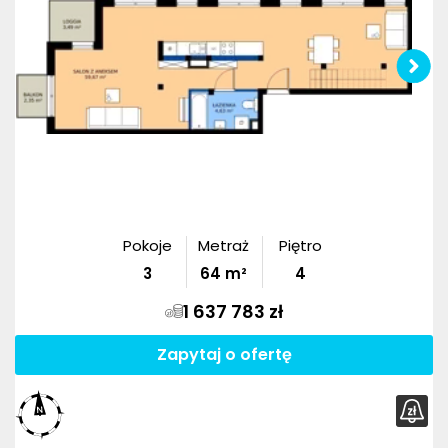
Pokoje
Metraż
Piętro
3
64
m²
4
1 637 783 zł
Zapytaj o ofertę