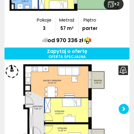
+
2
Pokoje
Metraż
Piętro
3
57
m²
parter
od 970 336 zł
Zapytaj o ofertę
OFERTA SPECJALNA