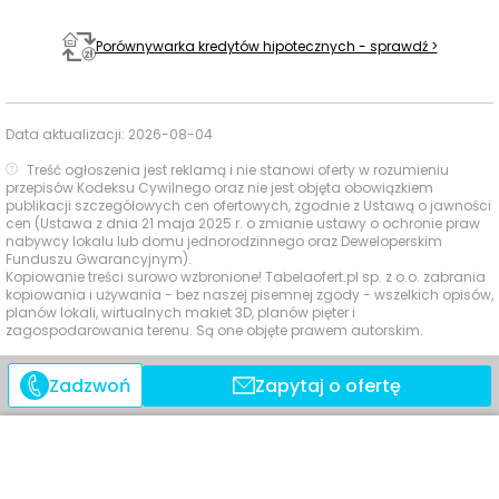
Uniwersytet
Rolniczy —
1046 m
13 min
Porównywarka kredytów hipotecznych - sprawdź >
Uczelnie
Kampus Balicka
wyższe
Uniwersytet
2095 m
26 min
Rolniczy
Data aktualizacji:
2026-08-04
Baseny i
Bronowianka
960 m
12 min
Treść ogłoszenia jest reklamą i nie stanowi oferty w rozumieniu
przepisów Kodeksu Cywilnego oraz nie jest objęta obowiązkiem
Obiekty
publikacji szczegółowych cen ofertowych, zgodnie z Ustawą o jawności
sportowe
Basen AGH
2698 m
35 min
cen (Ustawa z dnia 21 maja 2025 r. o zmianie ustawy o ochronie praw
nabywcy lokalu lub domu jednorodzinnego oraz Deweloperskim
Centra
Galeria
Funduszu Gwarancyjnym).
2878 m
38 min
Kopiowanie treści surowo wzbronione! Tabelaofert.pl sp. z o.o. zabrania
handlowe
Bronowice
kopiowania i używania - bez naszej pisemnej zgody - wszelkich opisów,
planów lokali, wirtualnych makiet 3D, planów pięter i
zagospodarowania terenu. Są one objęte prawem autorskim.
Ocena Tabelaofert:
Lokalizacja zapewnia wygodny
dostęp do codziennej infrastruktury edukacyjnej i
Zadzwoń
Zapytaj o ofertę
sportowej, a dodatkowym atutem jest bliskość dużego
centrum handlowego.
Usługi na co dzień: zakupy, zdrowie i