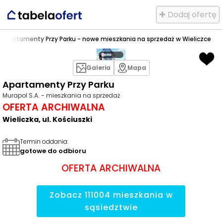
✚ Dodaj ofertę
>
Apartamenty Przy Parku - nowe mieszkania na sprzedaż w Wieliczce
Galeria
Mapa
Apartamenty Przy Parku
Murapol S.A. - mieszkania na sprzedaż
OFERTA ARCHIWALNA
Wieliczka, ul. Kościuszki
Termin oddania
:
gotowe do odbioru
OFERTA ARCHIWALNA
Zobacz
111004
mieszkania
w
sąsiedztwie