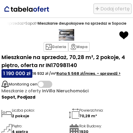
✚ Dodaj ofertę
 na sprzedaż
>
Sopot
>
Mieszkanie dwupokojowe na sprzedaż w Sopocie
Galeria
Mapa
Mieszkanie na sprzedaż, 70,28 m², 2 pokoje, 4
piętro, oferta nr IN170981140
1 190 000 zł
16 932 zł /m²
Rata
5 568 zł
/mies.
- sprawdź
>
Monitoring cen
Mieszkanie
z oferty
InVilla Nieruchomości
Sopot, Podjazd
Liczba pokoi
:
Powierzchnia
:
2 pokoje
70,28 m²
Piętro
:
Rok Budowy
:
4 piętro
1930