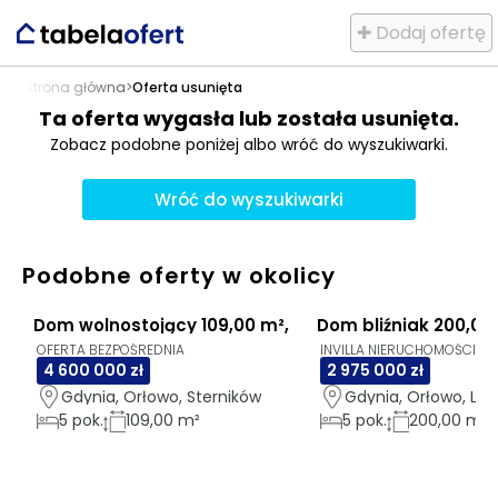
✚ Dodaj ofertę
Strona główna
>
Oferta usunięta
Ta oferta wygasła lub została usunięta.
Zobacz podobne poniżej albo wróć do wyszukiwarki.
Wróć do wyszukiwarki
Podobne oferty w okolicy
Dom wolnostojący 109,00 m², Sterników, Orłowo
Dom bliźniak 200,00
OFERTA BEZPOŚREDNIA
INVILLA NIERUCHOMOŚCI
4 600 000 zł
2 975 000 zł
Gdynia, Orłowo, Sterników
Gdynia, Orłowo, Li
5
pok.
109,00 m²
5
pok.
200,00 m²