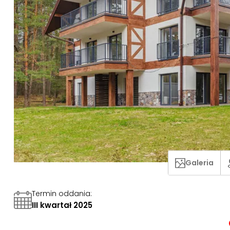
Galeria
Termin oddania
:
III kwartał 2025