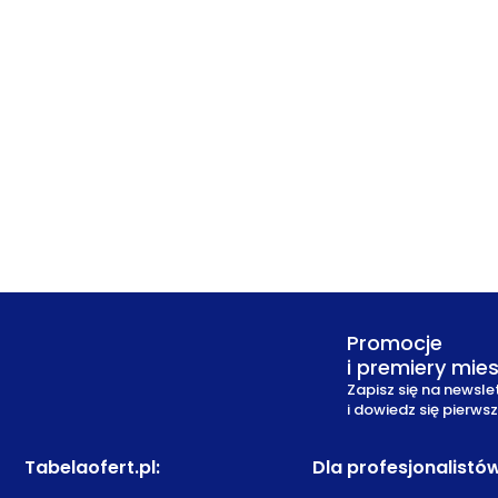
Promocje
i premiery mie
Zapisz się na newsle
i dowiedz się pierws
Tabelaofert.pl
:
Dla profesjonalistó