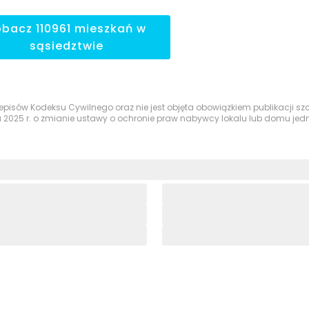
obacz
110961
mieszkań
w
sąsiedztwie
przepisów Kodeksu Cywilnego oraz nie jest objęta obowiązkiem publikacji 
a 2025 r. o zmianie ustawy o ochronie praw nabywcy lokalu lub domu je