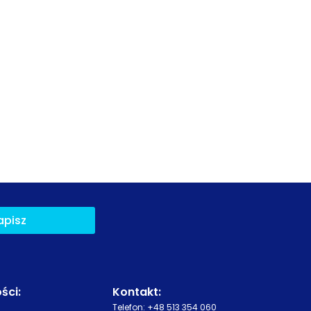
apisz
ści
:
Kontakt:
Telefon:
+48 513 354 060