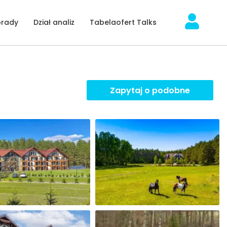
orady
Dział analiz
Tabelaofert Talks
Zapytaj o podobne