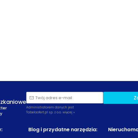
Z
Twój adres e-mail
szkaniowe
tter
Administratorem danych jest
Tabelaofert.pl sp. z o.o.
więcej »
zy
w
:
Blog i przydatne narzędzia
:
Nieruchomo