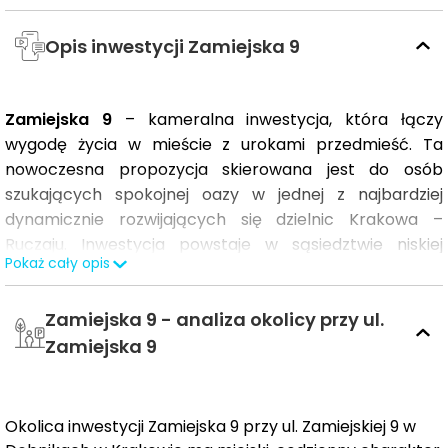
Opis inwestycji Zamiejska 9
Zamiejska 9
– kameralna inwestycja, która łączy
wygodę życia w mieście z urokami przedmieść. Ta
nowoczesna propozycja skierowana jest do osób
szukających spokojnej oazy w jednej z najbardziej
dynamicznie rozwijających się dzielnic Krakowa –
Ruczaju. Inwestycja powstaje w sąsiedztwie niskiej
Pokaż cały opis
zabudowy jednorodzinnej, co zapewnia mieszkańcom
ciszę, prywatność oraz komfort życia bez zgiełku
Zamiejska 9 - analiza okolicy przy ul.
typowego dla dużych osiedli.
Zamiejska 9
Kameralny charakter
Inwestycja składa się z
5 budynków,
w których
powstanie
10 apartamentów.
Tego rodzaju niska
Okolica inwestycji Zamiejska 9 przy ul. Zamiejskiej 9 w
zabudowa zapewnia mieszkańcom większą