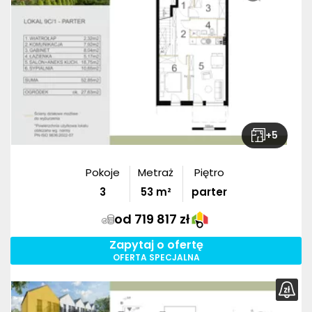
+
5
Pokoje
Metraż
Piętro
3
53
m²
parter
od 719 817 zł
Zapytaj o ofertę
OFERTA SPECJALNA