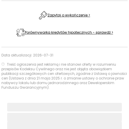
wygodny dostęp do codziennych usług dla rodzin,
zakupów oraz aktywności sportowych, z mocnym
Zapytaj o wykończenie >
zapleczem edukacyjnym w najbliższej okolicy.
Usługi na co dzień: zakupy, zdrowie i
Porównywarka kredytów hipotecznych - sprawdź >
gastronomia - w promieniu 1 km
W promieniu do 1000 m od inwestycji dostępna jest
Data aktualizacji:
2026-07-31
zróżnicowana oferta codziennych usług, obejmująca
Treść ogłoszenia jest reklamą i nie stanowi oferty w rozumieniu
zakupy, gastronomię, zdrowie i rekreację.
przepisów Kodeksu Cywilnego oraz nie jest objęta obowiązkiem
publikacji szczegółowych cen ofertowych, zgodnie z Ustawą o jawności
cen (Ustawa z dnia 21 maja 2025 r. o zmianie ustawy o ochronie praw
nabywcy lokalu lub domu jednorodzinnego oraz Deweloperskim
Czas
Funduszu Gwarancyjnym).
Typ usługi
Nazwa
Odległość
pieszo
Biedronka
356 m
5 min
Sklepy,
supermarkety,
Wytwórnia mięsa i
dyskonty
417 m
6 min
wędlin KOB