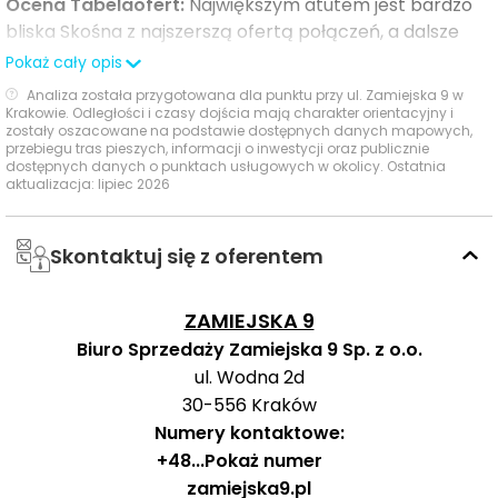
pojazdu przed niekorzystnymi warunkami
Ocena Tabelaofert:
Największym atutem jest bardzo
atmosferycznymi, co zwiększa komfort codziennego
bliska Skośna z najszerszą ofertą połączeń, a dalsze
użytkowania.
przystanki sensownie poszerzają dostępne kierunki,
Pokaż cały opis
choć całość opiera się wyłącznie na komunikacji
Analiza została przygotowana dla punktu przy ul. Zamiejska 9 w
Zamiejska 9
autobusowej.
to inwestycja, która łączy nowoczesną
Krakowie. Odległości i czasy dojścia mają charakter orientacyjny i
zostały oszacowane na podstawie dostępnych danych mapowych,
architekturę z funkcjonalnością oraz ekologicznymi
przebiegu tras pieszych, informacji o inwestycji oraz publicznie
Ważne miejsca w okolicy: edukacja, sport,
rozwiązaniami, zapewniając komfortowe warunki życia
dostępnych danych o punktach usługowych w okolicy. Ostatnia
aktualizacja: lipiec 2026
zakupy i rozrywka
w jednej z najprężniej rozwijających się lokalizacji
Krakowa. To miejsce, które spełni oczekiwania osób
szukających spokoju i prywatności, nie rezygnując z
W bezpośrednim otoczeniu inwestycji uwagę zwracają
Skontaktuj się z oferentem
wygody dostępu do miejskich udogodnień.
bliskie przedszkola, wygodny dostęp do zaplecza
sportowo‑rekreacyjnego oraz praktyczna oferta
ZAMIEJSKA 9
zakupów i rozrywki na co dzień.
Biuro Sprzedaży Zamiejska 9 Sp. z o.o.
ul. Wodna 2d
Czas
Typ usługi
Nazwa usługi
30-556
Kraków
Odległość
pieszo
sam
Numery kontaktowe:
+48
...
Pokaż numer
Przedszkole
Samorządowe
651 m
8 min
zamiejska9.pl