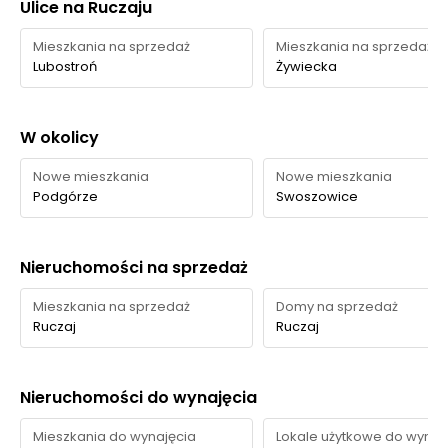
dostęp pieszy do większości podstawowych usług
Ulice na Ruczaju
codziennych, z najmocniejszą ofertą w zakresie
Mieszkania na sprzedaż
Mieszkania na sprzedaż
gastronomii, zakupów i aktywności fizycznej.
Lubostroń
Żywiecka
Parki i zieleń - w promieniu 1 km
W okolicy
W najbliższym otoczeniu inwestycji dostęp do zieleni jest
zróżnicowany: na osiedlu dominuje kameralna zieleń
Nowe mieszkania
Nowe mieszkania
prywatna, a w okolicy znajdują się kilka praktycznych
Podgórze
Swoszowice
terenów rekreacyjnych i parkowych.
Nieruchomości na sprzedaż
Czas
Typ usługi
Nazwa
Odległość
pieszo
Mieszkania na sprzedaż
Domy na sprzedaż
Ruczaj
Ruczaj
Zieleń na
Zieleń na terenie
terenie
inwestycji Zamiejska
—
—
osiedla
9
Nieruchomości do wynajęcia
Zieleniec / ogródek
Teren zieleni
jordanowski
Mieszkania do wynajęcia
Lokale użytkowe do wynaj
350 m
5 min