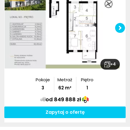
+
4
Pokoje
Metraż
Piętro
3
62
m²
1
od 849 888 zł
Zapytaj o ofertę