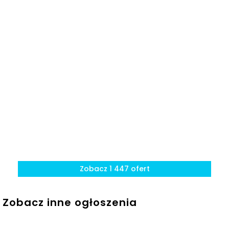
Place zabaw
35
Park Linearny
Ruczaj – strefa
780 m
12 min
zabaw
Salon Fryzjerski
Gabinety
560 m
8 min
NORD
fryzjerskie i
kosmetyczne
VIA Estetic Studio
700 m
11 min
Medyczne
Centrum
Diagnostyczno-
430 m
7 min
Placówki
Terapeutyczne
ochrony
Ruczaj
zdrowia
Zobacz 1 447 ofert
APRIORI Centrum
900 m
14 min
Zdrowia
Zobacz inne ogłoszenia
Ocena Tabelaofert:
Lokalizacja zapewnia wygodny