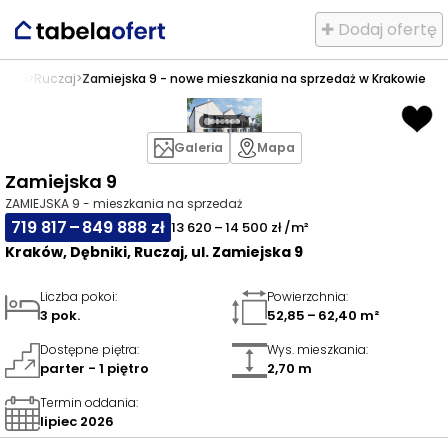
✚ Dodaj ofertę
bniki
>
Ruczaj
>
Zamiejska 9 - nowe mieszkania na sprzedaż w Krakowie
Galeria
Mapa
Zamiejska 9
ZAMIEJSKA 9 - mieszkania na sprzedaż
719 817 – 849 888 zł
13 620 – 14 500 zł /m²
Kraków, Dębniki, Ruczaj, ul. Zamiejska 9
Liczba pokoi
:
Powierzchnia
:
3 pok.
52,85 – 62,40 m²
Dostępne piętra
:
Wys. mieszkania
:
parter - 1 piętro
2,70 m
Termin oddania
:
lipiec 2026