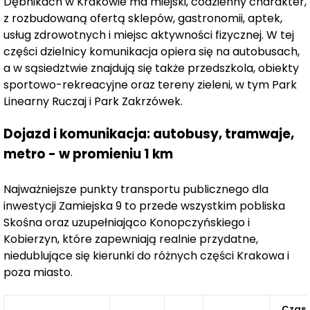
Dębnikach w Krakowie ma miejski, codzienny charakter,
prywatność i kameralną atmosferę. Mniejsza liczba
z rozbudowaną ofertą sklepów, gastronomii, aptek,
lokali oznacza także mniejszy ruch, co sprzyja
usług zdrowotnych i miejsc aktywności fizycznej. W tej
codziennej ciszy i odpoczynkowi po intensywnym dniu.
części dzielnicy komunikacja opiera się na autobusach,
a w sąsiedztwie znajdują się także przedszkola, obiekty
Nowoczesność i ekologiczne rozwiązania
sportowo-rekreacyjne oraz tereny zieleni, w tym Park
Zamiejska 9 to inwestycja, która wyróżnia się
Linearny Ruczaj i Park Zakrzówek.
nowoczesną, minimalistyczną architekturą, będącą
Dojazd i komunikacja: autobusy, tramwaje,
połączeniem estetyki i funkcjonalności. Każdy detal
metro - w promieniu 1 km
został zaprojektowany z myślą o komforcie
użytkowników, ale także z dbałością o środowisko.
Zastosowane
ekologiczne rozwiązania techniczne,
Najważniejsze punkty transportu publicznego dla
takie jak pompy ciepła, rekuperacja oraz ogrzewanie
inwestycji Zamiejska 9 to przede wszystkim pobliska
podłogowe,
Skośna oraz uzupełniająco Konopczyńskiego i
przekładają się na komfort oraz niższe
Kobierzyn, które zapewniają realnie przydatne,
koszty eksploatacji. Nowoczesne technologie
niedublujące się kierunki do różnych części Krakowa i
zapewniają nie tylko energooszczędność, ale również
poza miasto.
przyczyniają się do poprawy jakości życia mieszkańców.
Dodatkowa przestrzeń i funkcjonalność
Czas