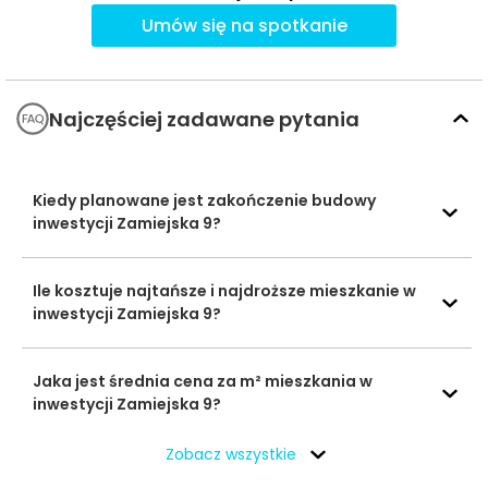
Przedszkola
nr 58
Umów się na spotkanie
Fair Play
1258 m
16 min
Uczelnie
Wydział
1880 m
24 min
Najczęściej zadawane pytania
wyższe
Biologii
Krakowskie
806 m
10 min
Studio Formy
Kiedy planowane jest zakończenie budowy
Baseny i
inwestycji Zamiejska 9?
Obiekty
Cascada
sportowe
Centrum
1298 m
16 min
Sportu i
Ile kosztuje najtańsze i najdroższe mieszkanie w
Rekreacji
inwestycji Zamiejska 9?
Atut Ruczaj
900 m
11 min
Centra
Jaka jest średnia cena za m² mieszkania w
Europejskie
handlowe
inwestycji Zamiejska 9?
Centrum
1121 m
14 min
Handlowe
Zobacz wszystkie
Ocena Tabelaofert:
Lokalizacja oferuje bardzo