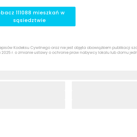
obacz
111088
mieszkań
w
sąsiedztwie
przepisów Kodeksu Cywilnego oraz nie jest objęta obowiązkiem publikacji 
a 2025 r. o zmianie ustawy o ochronie praw nabywcy lokalu lub domu je