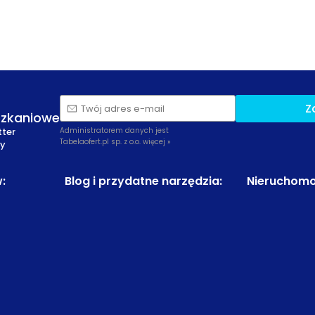
Z
Twój adres e-mail
szkaniowe
tter
Administratorem danych jest
Tabelaofert.pl sp. z o.o.
więcej »
zy
w
:
Blog i przydatne narzędzia
:
Nieruchomo