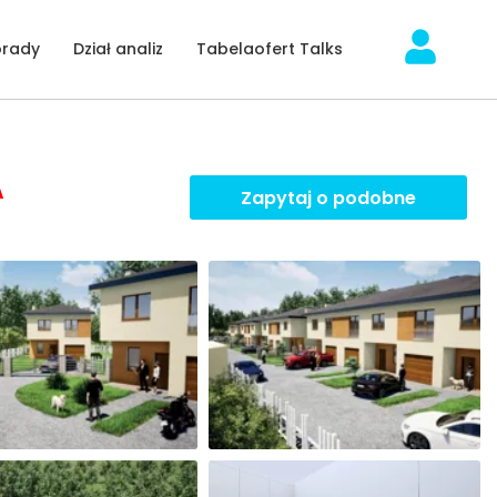
orady
Dział analiz
Tabelaofert Talks
A
Zapytaj o podobne