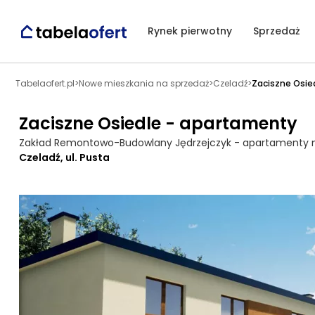
Rynek pierwotny
Sprzedaż
Tabelaofert.pl
>
Nowe mieszkania na sprzedaż
>
Czeladź
>
Zaciszne Osie
Zaciszne Osiedle - apartamenty
Zakład Remontowo-Budowlany Jędrzejczyk - apartamenty 
Czeladź, ul. Pusta