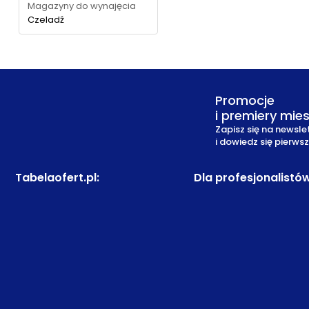
Magazyny do wynajęcia
Czeladź
Promocje
i premiery mie
Zapisz się na newsle
i dowiedz się pierws
Tabelaofert.pl
:
Dla profesjonalistó