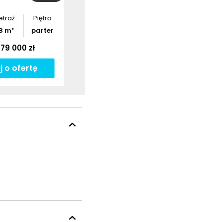
etraż
Piętro
8
m²
parter
79 000 zł
j o ofertę