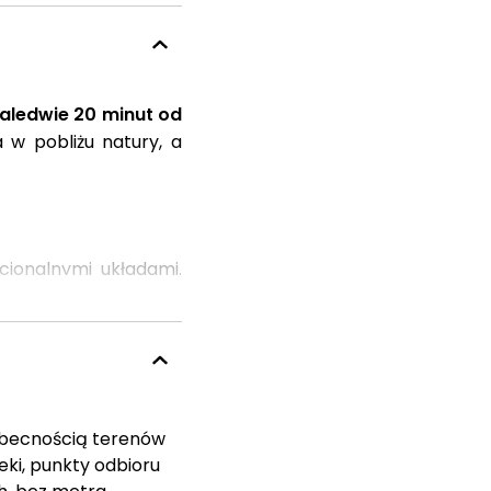
aledwie 20 minut od
 w pobliżu natury, a
cjonalnymi układami.
ch rodzin.
kańcom przestronność
ebują przestrzeni do
odatkowym atutem
 obecnością terenów
 codziennego życia,
eki, punkty odbioru