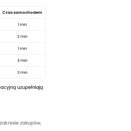
Czas samochodem
1 min
2 min
1 min
3 min
3 min
eacyjną uzupełniają
 zakresie zakupów,