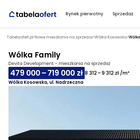
Rynek pierwotny
Sprzedaż
Tabelaofert.pl
>
Nowe mieszkania na sprzedaż
>
Wólka Kosowska
>
Wólka
Wólka Family
Devita Development - mieszkania na sprzedaż
479 000 – 719 000 zł
8 312 – 9 312 zł /m²
Wólka Kosowska, ul. Nadrzeczna