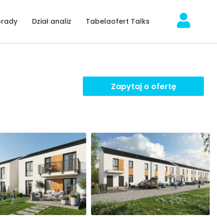
orady
Dział analiz
Tabelaofert Talks
Zapytaj o ofertę