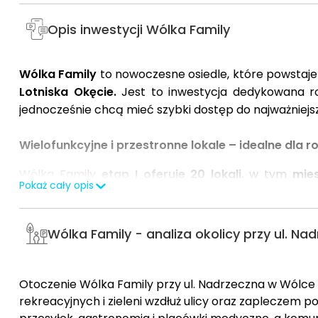
Opis inwestycji Wólka Family
Wólka Family
to nowoczesne osiedle, które powstaje w
Lotniska Okęcie.
Jest to inwestycja dedykowana ro
jednocześnie chcą mieć szybki dostęp do najważnie
Wielofunkcyjne i przestronne lokale – idealne dla r
Wólka Family
etap I oferuje 20 lokali
, w tym
mie
Pokaż cały opis
Dostępne metraże wahają się
od 55 do 78 m²,
co zape
Prywatność i przestrzeń – ogrody i miejsca posto
Wólka Family - analiza okolicy przy ul. Na
Wszystkie lokale w inwestycji posiadają
prywatne og
oraz intymność. To doskonałe rozwiązanie dla osó
spędzania wolnego czasu na świeżym powietrzu, org
Otoczenie Wólka Family przy ul. Nadrzeczna w Wólce
inwestycji są dwa miejsca postojowe przypisan
rekreacyjnych i zieleni wzdłuż ulicy oraz zapleczem p
eliminując problem poszukiwania miejsca parkingowe