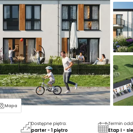
Mapa
Dostępne piętra
:
Termin odd
parter - 1 piętro
Etap I - s