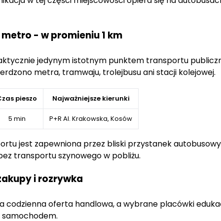
kacja w tej części miejscowości opiera się na autobusac
fort w codziennym użytkowaniu
 metro - w promieniu 1 km
rozwiązania technologiczne,
które nie tylko obniżają ko
lu zainstalowane zostały
systemy ogrzewania podło
praktycznie jedynym istotnym punktem transportu public
 środowiska. Dzięki tym innowacjom, mieszkańcy osi
erdzono metra, tramwaju, trolejbusu ani stacji kolejowej.
z cały rok, jednocześnie obniżając rachunki za energię
 wygodę, ale również spokój, prywatność oraz łatwy 
Czas pieszo
Najważniejsze kierunki
5 min
P+R Al. Krakowska, Kosów
u jest zapewniona przez bliski przystanek autobusowy, 
i bez transportu szynowego w pobliżu.
zakupy i rozrywka
da codzienna oferta handlowa, a wybrane placówki edukac
du samochodem.