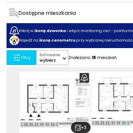
Dostępne mieszkania
Kliknij w
ikonę dzwonka
i włącz monitoring cen - poinform
Najedź na
ikonę cenometru
przy wybranej nieruchomości
Sortowanie
Znaleziono
18
mieszkań
Filtry
wybierz
+
3