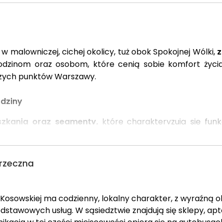
 malowniczej, cichej okolicy, tuż obok Spokojnej Wólki,
z
dzinom oraz osobom, które cenią sobie komfort życia
jszych punktów Warszawy.
odziny
szkania oraz segmenty,
które charakteryzują się funk
wnia szeroki wybór zarówno dla mniejszych, jak i większy
jowe
drzeczna
ródki,
które sięgają nawet 316 m², zapewniając miesz
b, które cenią sobie kontakt z naturą, a także potrz
anizowania rodzinnych spotkań czy po prostu relaksu.
D
 Kosowskiej ma codzienny, lokalny charakter, z wyraźną
e do każdego lokalu,
co znacząco zwiększa komfort
odstawowych usług. W sąsiedztwie znajdują się sklepy, apt
go.