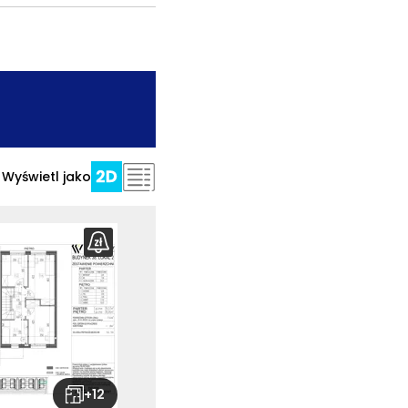
.
Wyświetl jako
+
12