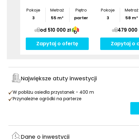
Pokoje
Metraż
Piętro
Pokoje
Metraż
3
55
m²
parter
3
58
m²
od 510 000 zł
479 000 
Zapytaj o ofertę
Zapytaj o 
Największe atuty inwestycji
W pobliżu osiedla przystanek - 400 m
Przynależne ogródki na parterze
Dane o inwestycji