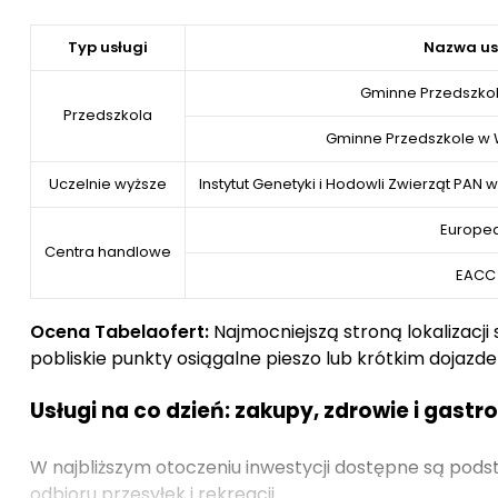
Typ usługi
Nazwa us
Gminne Przedszko
Przedszkola
Gminne Przedszkole w 
Uczelnie wyższe
Instytut Genetyki i Hodowli Zwierząt PAN
Europe
Centra handlowe
EACC
Ocena Tabelaofert:
Najmocniejszą stroną lokalizacji
pobliskie punkty osiągalne pieszo lub krótkim dojaz
Usługi na co dzień: zakupy, zdrowie i gast
W najbliższym otoczeniu inwestycji dostępne są pod
odbioru przesyłek i rekreacji.