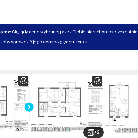
ujemy Cię, gdy cena wybranej przez Ciebie nieruchomości zmieni się
, aby sprawdzić jego cenę względem rynku.
Pobierz
rzut
+
2