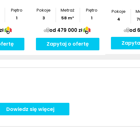
Piętro
Pokoje
Metraż
Piętro
Pokoje
M
1
3
58
m²
1
4
7
zł
od 479 000 zł
od 6
Zapyta
ofertę
Zapytaj o ofertę
Dowiedz się więcej