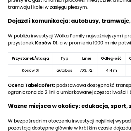
przesyłek, gastronomia i placówki medyczne, a komuni
tramwaju i kolei w zasięgu pieszym.
Innowacyjne rozwiązania energooszczędne – kom
Dojazd i komunikacja: autobusy, tramwaje,
Projekt osiedla Wólka Family uwzględnia
nowoczesne 
także dbają o komfort mieszkańców. W każdym loka
ciepła,
W pobliżu inwestycji Wólka Family najważniejszym i 
które są energooszczędne i przyjazne dla
przystanek
Kosów 01
, a w promieniu 1000 m nie potwi
komfortową temperaturę w każdym pomieszczeniu prze
Wólka Family
to miejsce, które oferuje nie tylko
Przystanek/stacja
Typ
Linie
Odległość
udogodnień, jakie oferuje stolica.
Kosów 01
autobus
703, 721
414 m
Ocena Tabelaofert:
podstawowa dostępność transport
ograniczona do 2 linii o umiarkowanej częstotliwości 
Ważne miejsca w okolicy: edukacja, sport, 
W bezpośrednim otoczeniu inwestycji najsilniej wypa
pozostają dostępne głównie w krótkim czasie dojaz