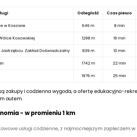
ługi
Odległość
Czas pieszo
le w Kosowie
646 m
8 min
Wólce Kosowskiej
1298 m
16 min
 w Jastrzębcu. Zakład Doświadczalny
839 m
10 min
an
1742 m
22 min
1976 m
25 min
 są zakupy i codzienna wygoda, a ofertę edukacyjno-rekr
dem autem.
ronomia - w promieniu 1 km
stawowe usługi codzienne, z najmocniejszym zapleczem w