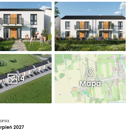
14
Mapa
ania
:
ierpień 2027