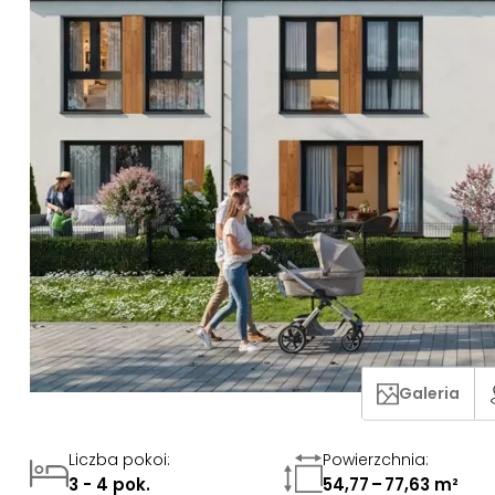
Galeria
Liczba pokoi
:
Powierzchnia
:
3 - 4 pok.
54,77 – 77,63 m²