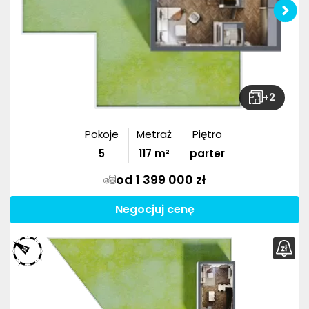
+
2
Pokoje
Metraż
Piętro
5
117
m²
parter
od 1 399 000 zł
Negocjuj cenę