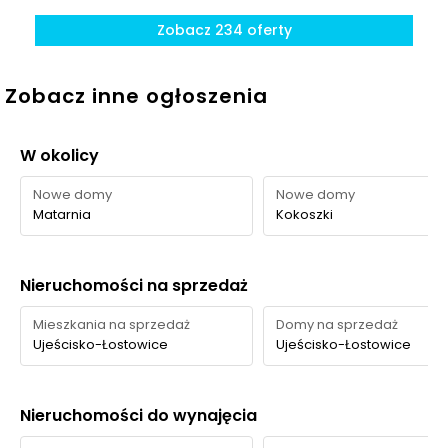
codziennego korzystania jest raczej przeciętna.
Zobacz 234 oferty
Parki i zieleń - w promieniu 1 km
Zobacz inne ogłoszenia
Wille Stolema zapewniają kameralne, zielone otoczenie
na terenie osiedla, a w krótkim spacerze dostępne są
W okolicy
najważniejsze tereny rekreacyjne dla codziennego
wypoczynku.
Nowe domy
Nowe domy
Matarnia
Kokoszki
Czas
Typ usługi
Nazwa
Odległość
pieszo
Nieruchomości na sprzedaż
Zieleń na
Zieleń na terenie
terenie
inwestycji Wille
—
—
Mieszkania na sprzedaż
Domy na sprzedaż
osiedla
Stolema
Ujeścisko-Łostowice
Ujeścisko-Łostowice
Zbiornik retencyjny
170 m
2 min
Łabędzia
Nieruchomości do wynajęcia
Park / teren
rekreacyjny
Zbiornik retencyjny