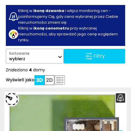
Kliknij w
ikonę dzwonka
i włącz monitoring cen -
poinformujemy Cię, gdy cena wybranej przez Ciebie
nieruchomości zmieni się.
Kliknij w
ikonę cenometru
przy wybranej
nieruchomości, aby sprawdzić jego cenę względem
rynku.
Sortowanie
Filtry
wybierz
Znaleziono
4
domy
Wyświetl jako