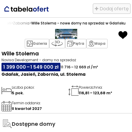
✚ Dodaj ofertę
Jasień
>
Zabornia
>
Wille Stolema - nowe domy na sprzedaż w Gdańsku
Galeria
Piętra
Mapa
Wille Stolema
Novisa Development - domy na sprzedaż
1 399 000 – 1 549 000 zł
11 716 – 12 669 zł /m²
Gdańsk, Jasień, Zabornia, ul. Stolema
Liczba pokoi
:
Powierzchnia
:
5 pok.
116,81 – 123,68 m²
Termin oddania
:
II kwartał 2027
Dostępne domy