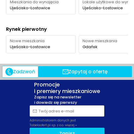
Mieszkania do wynajęcia
Lokale użytkowe do wynaj
Cedrowa i Park
750 m
10 min
Ujeścisko-Łostowice
Ujeścisko-Łostowice
Cedrowa
Zieleń
Miejski Mikrolas przy
500 m
6 min
Rynek pierwotny
miejska
ul. Stolema 22
Nowe mieszkania
Nowe mieszkania
Ocena Tabelaofert:
Największym atutem lokalizacji jest
Ujeścisko-Łostowice
Gdańsk
połączenie prywatnej zieleni osiedlowej z bardzo bliskim
dostępem do Łabędziej oraz dobrym uzupełnieniem
rekreacyjnym w postaci Parku Cedrowa.
Zadzwoń
Zapytaj o ofertę
Promocje
i premiery mieszkaniowe
Zapisz się na newsletter
i dowiedz się pierwszy
Twój adres e-mail
Administratorem danych jest
Tabelaofert.pl sp. z o.o.
więcej »
Zapisz