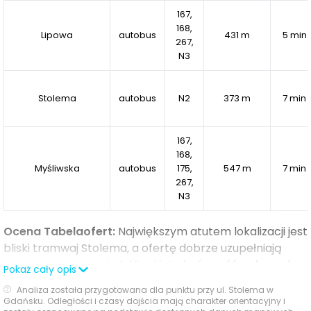
tysiące oddanych do użytku domów i mieszkań.
Wille
167,
Stolema
to pierwsza inwestycja Novisy w Gdańsku –
168,
Lipowa
autobus
431 m
5 min
zaprojektowana z dbałością o każdy detal, oparta na
267,
sprawdzonych rozwiązaniach i poparta wiedzą
N3
zdobytą w najbardziej wymagających lokalizacjach w
Polsce.
Stolema
autobus
N2
373 m
7 min
Jeśli marzysz o własnym domu z ogrodem w Gdańsku,
167,
który łączy
estetykę z funkcją
,
spokój z bliskością
168,
Myśliwska
autobus
175,
547 m
7 min
miasta
i
lokalizację z trwałą wartością
, ta inwestycja
267,
została stworzona właśnie dla Ciebie.
N3
Ocena Tabelaofert:
Największym atutem lokalizacji jest
bliski tramwaj Stolema, a ofertę dobrze uzupełniają
autobusy z Lipowej i Myśliwskiej, choć część połączeń
Pokaż cały opis
kierunkowo się powiela.
Analiza została przygotowana dla punktu przy ul. Stolema w
Gdańsku. Odległości i czasy dojścia mają charakter orientacyjny i