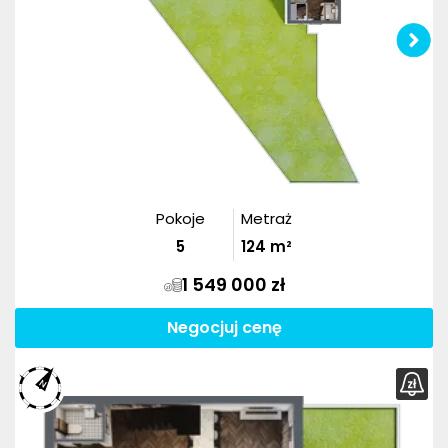
Pokoje
Metraż
5
124
m²
1 549 000 zł
Negocjuj cenę