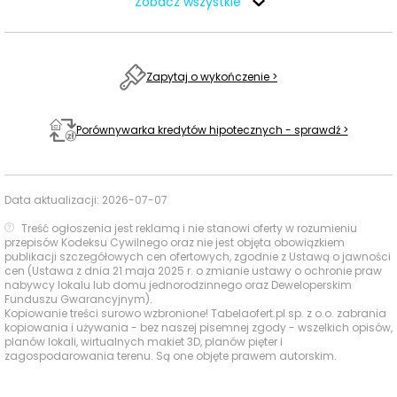
Zobacz wszystkie
Ocena Tabelaofert:
lokalizacja zapewnia wygodny
dostęp do podstawowych usług rodzinnych,
sportowych i zakupowych, a najmocniej wypada
Zapytaj o wykończenie >
zaplecze handlowe oraz codzienne punkty czasu
wolnego.
Porównywarka kredytów hipotecznych - sprawdź >
Usługi na co dzień: zakupy, zdrowie i
gastronomia - w promieniu 1 km
Data aktualizacji:
2026-07-07
W najbliższym otoczeniu inwestycji Wille Stolema
Treść ogłoszenia jest reklamą i nie stanowi oferty w rozumieniu
przepisów Kodeksu Cywilnego oraz nie jest objęta obowiązkiem
dostęp do usług codziennych jest umiarkowany —
publikacji szczegółowych cen ofertowych, zgodnie z Ustawą o jawności
większość potrzeb da się zrealizować pieszo, choć
cen (Ustawa z dnia 21 maja 2025 r. o zmianie ustawy o ochronie praw
nabywcy lokalu lub domu jednorodzinnego oraz Deweloperskim
zwykle wymaga to około 10–14 minut spaceru.
Funduszu Gwarancyjnym).
Kopiowanie treści surowo wzbronione! Tabelaofert.pl sp. z o.o. zabrania
kopiowania i używania - bez naszej pisemnej zgody - wszelkich opisów,
Czas
planów lokali, wirtualnych makiet 3D, planów pięter i
Typ usługi
Nazwa
Odległość
zagospodarowania terenu. Są one objęte prawem autorskim.
pieszo
Sklepy,
Żabka
671 m
10 min