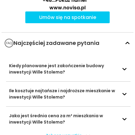
+48
...
Pokaż numer
I Gdańskie
www.novisa.pl
Liceum
Szkoły
Katolickie im.
2569 m
33 min
6 
Umów się na spotkanie
średnie
św.
Wojciecha
Gymbee
2042 m
26 min
3 
Baseny i
Najczęściej zadawane pytania
Obiekty
Good Luck
sportowe
1495 m
21 min
3 
Club
Kiedy planowane jest zakończenie budowy
Centrum
inwestycji Wille Stolema?
2031 m
25 min
3 
Kartuska
Centra
handlowe
Galeria
Ile kosztuje najtańsze i najdroższe mieszkanie w
2147 m
28 min
5 
Morena
inwestycji Wille Stolema?
Bajkowy
2175 m
28 min
4 
Labirynt
Kina i centra
Jaka jest średnia cena za m² mieszkania w
rozrywki
inwestycji Wille Stolema?
Galeria
2147 m
28 min
5 
Morena