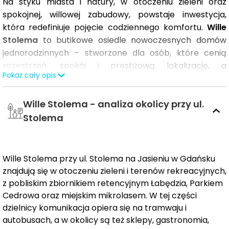
Na styku miasta i natury, w otoczeniu zieleni oraz
spokojnej, willowej zabudowy, powstaje inwestycja,
która redefiniuje pojęcie codziennego komfortu.
Wille
Stolema
to butikowe osiedle nowoczesnych domów
jednorodzinnych – stworzone dla osób, które cenią
przestrzeń, spokój i prestiżową lokalizację, a
Pokaż cały opis
jednocześnie nie chcą rezygnować z wygód miejskiego
życia.
Wille Stolema - analiza okolicy przy ul.
Inwestycja obejmuje
8 eleganckich domów
o
Stolema
powierzchni od
118 do 125 m²
, każdy z prywatnym
ogrodem, przestronnymi przeszkleniami i
ergonomicznym układem wnętrz. W każdym domu
Wille Stolema przy ul. Stolema na Jasieniu w Gdańsku
zaplanowano
cztery sypialnie
,
oddzielny gabinet
oraz
znajdują się w otoczeniu zieleni i terenów rekreacyjnych,
dwa miejsca postojowe
. Subtelna, jasna architektura
z pobliskim zbiornikiem retencyjnym Łabędzia, Parkiem
oraz kameralna skala zabudowy tworzą harmonijną i
Cedrowa oraz miejskim mikrolasem. W tej części
spójną całość – idealną dla rodzin, które myślą
dzielnicy komunikacja opiera się na tramwaju i
długoterminowo i szukają miejsca, w którym
autobusach, a w okolicy są też sklepy, gastronomia,
codzienność staje się przyjemnością.