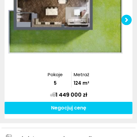
Pokoje
Metraż
5
124
m²
1 449 000 zł
Negocjuj cenę