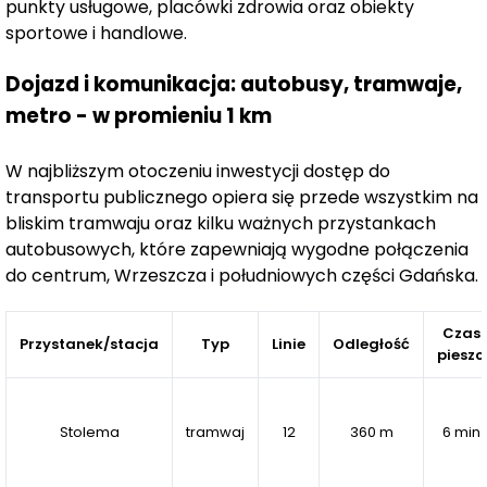
punkty usługowe, placówki zdrowia oraz obiekty
sportowe i handlowe.
Ulica Stolema
to adres łączący ciszę i naturę z pełną
Dojazd i komunikacja: autobusy, tramwaje,
miejską infrastrukturą. W bezpośrednim sąsiedztwie
metro - w promieniu 1 km
znajduje się malowniczy
Łabędzi Staw
z placem zabaw i
siłownią plenerową, a w zasięgu kilku minut – przystanki
W najbliższym otoczeniu inwestycji dostęp do
tramwajowe i autobusowe oraz
zjazd na obwodnicę
transportu publicznego opiera się przede wszystkim na
Trójmiasta
. Ta część Gdańska – na pograniczu
bliskim tramwaju oraz kilku ważnych przystankach
Jasienia, Ujeściska i Migowa
– należy do najbardziej
autobusowych, które zapewniają wygodne połączenia
dynamicznie rozwijających się obszarów miasta,
do centrum, Wrzeszcza i południowych części Gdańska.
oferując coraz bogatszą infrastrukturę edukacyjną,
handlową i rekreacyjną.
Czas
Przystanek/stacja
Typ
Linie
Odległość
pieszo
Za realizację projektu odpowiada
Novisa Development
– renomowany deweloper z ponad
25-letnim
Stolema
tramwaj
12
360 m
6 min
doświadczeniem
na rynku mieszkaniowym. Na koncie
firmy znajduje się ponad
50 zrealizowanych osiedli
i