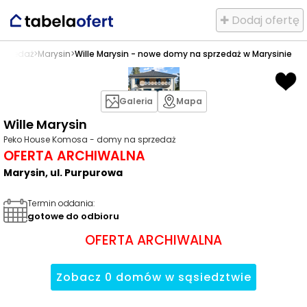
✚ Dodaj ofertę
przedaż
>
Marysin
>
Wille Marysin - nowe domy na sprzedaż w Marysinie
Galeria
Mapa
Wille Marysin
Peko House Komosa - domy na sprzedaż
OFERTA ARCHIWALNA
Marysin, ul. Purpurowa
Termin oddania
:
gotowe do odbioru
OFERTA ARCHIWALNA
Zobacz
0
domów
w sąsiedztwie