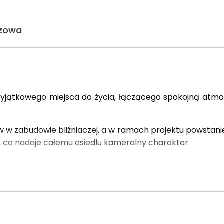
ozowa
wyjątkowego miejsca do życia, łączącego spokojną atmo
w w zabudowie bliźniaczej, a w ramach projektu powstan
 co nadaje całemu osiedlu kameralny charakter.
nność mieszkań,
które wyróżniają się
dużymi ogródkam
ze będą mogli cieszyć się dostępem do ogrodu. To ide
zygnując z wygody życia w mieście.