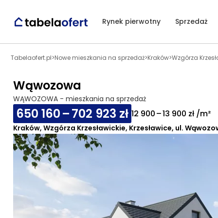
Rynek pierwotny
Sprzedaż
Tabelaofert.pl
>
Nowe mieszkania na sprzedaż
>
Kraków
>
Wzgórza Krzesł
Wąwozowa
WĄWOZOWA - mieszkania na sprzedaż
650 160 – 702 923 zł
12 900 – 13 900 zł /m²
Kraków, Wzgórza Krzesławickie, Krzesławice, ul. Wąwozo