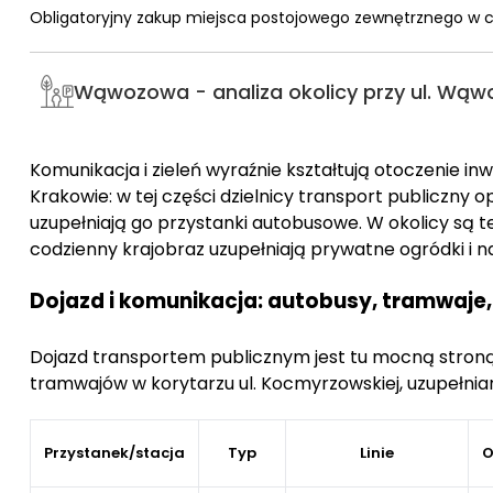
Komfortowe rozwiązania w standardzie
Obligatoryjny zakup miejsca postojowego zewnętrznego w ce
Każde mieszkanie zostało zaprojektowane z myślą 
oraz ogrzewanie podłogowe,
które zapewniają komf
Wąwozowa - analiza okolicy przy ul. Wą
system wentylacji, który zapewnia stały dopływ świ
Zielona i spokojna okolica z dostępem do miasta
Komunikacja i zieleń wyraźnie kształtują otoczenie 
Osiedle znajduje się w wyjątkowo zielonej i spokojn
Krakowie: w tej części dzielnicy transport publiczny 
punktów miasta. Otoczenie to przestrzeń pełna zie
uzupełniają go przystanki autobusowe. W okolicy są t
projektu. Jednocześnie, dzięki bliskości komunika
codzienny krajobraz uzupełniają prywatne ogródki i na
mieszkańcy mogą łatwo dotrzeć do centrum Krakow
Dojazd i komunikacja: autobusy, tramwaje,
Bezpieczeństwo i prywatność
Dojazd transportem publicznym jest tu mocną stroną
Osiedle jest ogrodzone,
co zapewnia prywatność i 
tramwajów w korytarzu ul. Kocmyrzowskiej, uzupełni
myślą o zachowaniu jak najwyższego komfortu i bezp
Termin realizacji i standard wykonania
Przystanek/stacja
Typ
Linie
O
Realizacja inwestycji zaplanowana jest na początek