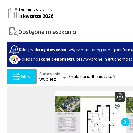
Termin oddania
:
III kwartał 2026
Dostępne mieszkania
Kliknij w
ikonę dzwonka
i włącz monitoring cen - poinform
Najedź na
ikonę cenometru
przy wybranej nieruchomości
Sortowanie
Znaleziono
5
mieszkań
Filtry
wybierz