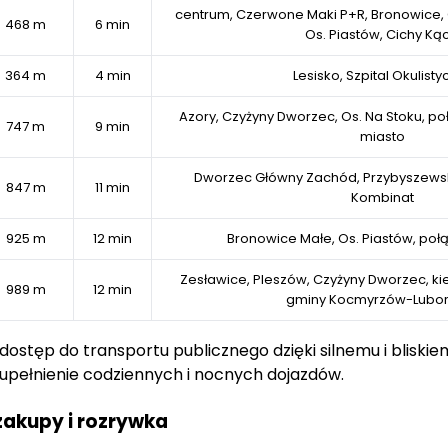
ie tradycyjnych technologii budowlanych – murowanych 
centrum, Czerwone Maki P+R, Bronowice,
468 m
6 min
 lata.
Os. Piastów, Cichy Kąc
364 m
4 min
Lesisko, Szpital Okulisty
ieszkania w spokojnej okolicy, blisko natury, ale z
ródkami, nowoczesnymi rozwiązaniami technologicznymi i 
Azory, Czyżyny Dworzec, Os. Na Stoku, p
747 m
9 min
jbardziej wymagających.
miasto
Dworzec Główny Zachód, Przybyszews
847 m
11 min
Kombinat
925 m
12 min
Bronowice Małe, Os. Piastów, po
Zesławice, Pleszów, Czyżyny Dworzec, ki
989 m
12 min
gminy Kocmyrzów-Lubo
 dostęp do transportu publicznego dzięki silnemu i bliski
pełnienie codziennych i nocnych dojazdów.
zakupy i rozrywka