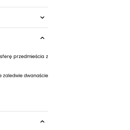
sferę przedmieścia z
ie zaledwie dwanaście
i przynależnymi do
alne rozwiązanie dla