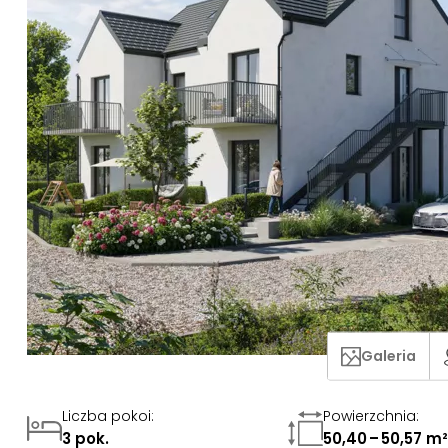
Galeria
Liczba pokoi
:
Powierzchnia
:
3 pok.
50,40 – 50,57 m²