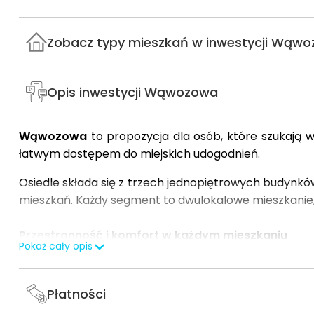
Zobacz typy mieszkań w inwestycji Wąw
Opis inwestycji Wąwozowa
Wąwozowa
to propozycja dla osób, które szukają 
łatwym dostępem do miejskich udogodnień.
Osiedle składa się z trzech jednopiętrowych budynkó
mieszkań. Każdy segment to dwulokalowe mieszkanie,
Przestronność i komfort w każdym mieszkaniu
Pokaż cały opis
Jednym z głównych atutów inwestycji jest
przestro
każdego lokalu.
Nawet mieszkańcy mieszkań na piętr
osób, które pragną korzystać z uroków natury, nie re
Płatności