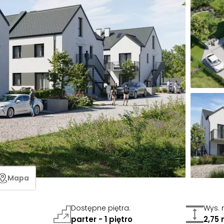
Mapa
Dostępne piętra
:
Wys. 
parter - 1 piętro
2,75