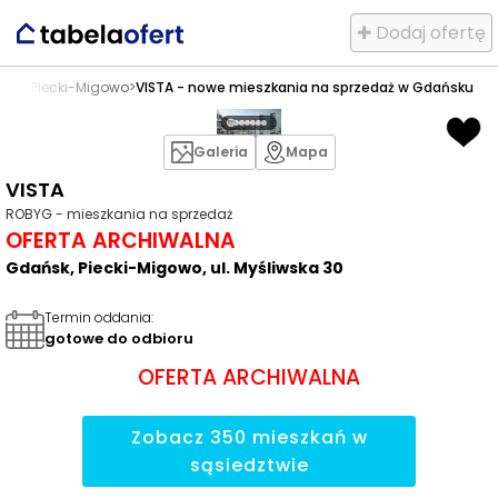
✚ Dodaj ofertę
ńsk
>
Piecki-Migowo
>
VISTA - nowe mieszkania na sprzedaż w Gdańsku
Galeria
Mapa
VISTA
ROBYG - mieszkania na sprzedaż
OFERTA ARCHIWALNA
Gdańsk, Piecki-Migowo, ul. Myśliwska 30
Termin oddania
:
gotowe do odbioru
OFERTA ARCHIWALNA
Zobacz
350
mieszkań
w
sąsiedztwie