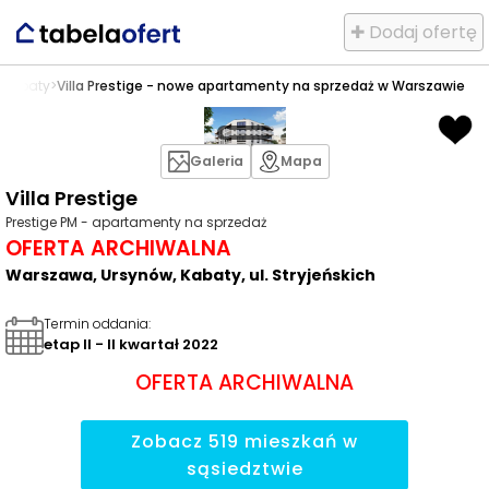
✚ Dodaj ofertę
>
Kabaty
>
Villa Prestige - nowe apartamenty na sprzedaż w Warszawie
Galeria
Mapa
Villa Prestige
Prestige PM - apartamenty na sprzedaż
OFERTA ARCHIWALNA
Warszawa, Ursynów, Kabaty, ul. Stryjeńskich
Termin oddania
:
etap II - II kwartał 2022
OFERTA ARCHIWALNA
Zobacz
519
mieszkań
w
sąsiedztwie