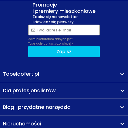
Promocje
i premiery mieszkaniowe
Zapisz się na newsletter
i dowiedz się pierwszy
Twój adres e-mail
Administratorem danych jest
Tabelaofert.pl sp. z o.o.
więcej »
Zapisz
Tabelaofert.pl
Dla profesjonalistów
Blog i przydatne narzędzia
Nieruchomości