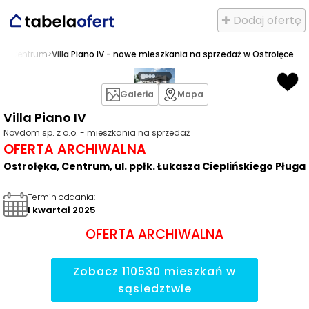
✚ Dodaj ofertę
ka
>
Centrum
>
Villa Piano IV - nowe mieszkania na sprzedaż w Ostrołęce
Galeria
Mapa
Villa Piano IV
Novdom sp. z o.o. - mieszkania na sprzedaż
OFERTA ARCHIWALNA
Ostrołęka, Centrum, ul. ppłk. Łukasza Cieplińskiego Pługa
Termin oddania
:
I kwartał 2025
OFERTA ARCHIWALNA
Zobacz
110530
mieszkań
w
sąsiedztwie