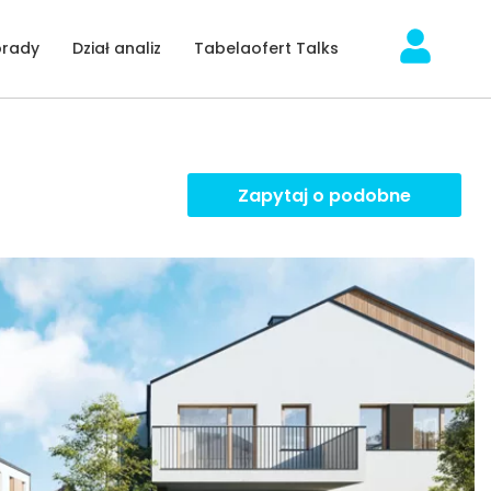
orady
Dział analiz
Tabelaofert Talks
Zapytaj o podobne