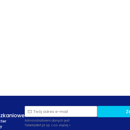
Z
Twój adres e-mail
szkaniowe
tter
Administratorem danych jest
Tabelaofert.pl sp. z o.o.
więcej »
zy