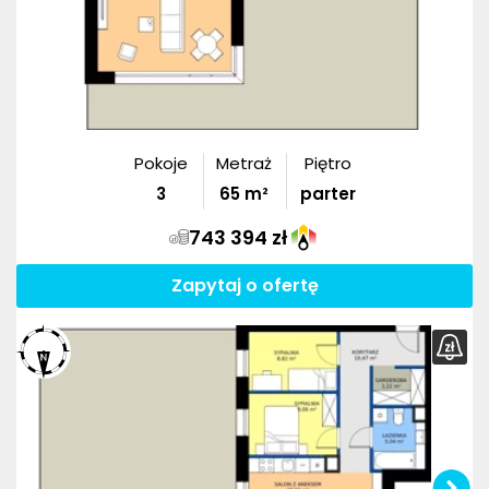
Pokoje
Metraż
Piętro
3
65
m²
parter
743 394 zł
Zapytaj o ofertę