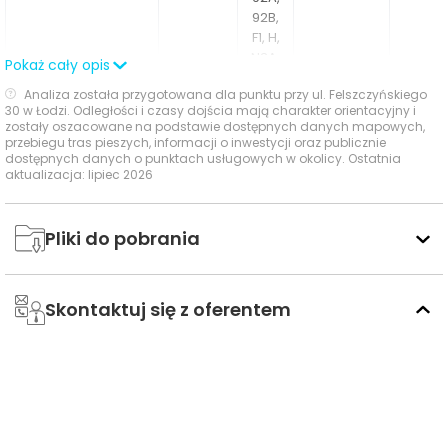
92B,
F1, H,
Doskonała lokalizacja – szybki dojazd do centrum i
N3A,
uczelni wyższych a także szybki wyjazd na trasę S14.
Pokaż cały opis
N6,
Analiza została przygotowana dla punktu przy ul. Felszczyńskiego
N8,
Verde Casa to również świetnie skomunikowana
30 w Łodzi. Odległości i czasy dojścia mają charakter orientacyjny i
W,
zostały oszacowane na podstawie dostępnych danych mapowych,
lokalizacja:
Z11,
przebiegu tras pieszych, informacji o inwestycji oraz publicznie
Z13,
dostępnych danych o punktach usługowych w okolicy. Ostatnia
15 minut pieszo – Politechnika Łódzka
aktualizacja: lipiec 2026
Z41
3 minuty samochodem – Szpital im. Kopernika
55A,
9 minut rowerem Ogrody Geyera ul Piotrkowska ,
Pliki do pobrania
55B,
restauracje, rozrywka, wydarzenia artystyczne,
72A,
bliskość komunikacji miejskiej
Politechniki -
72B,
autobus
492 m
6 min
Skrzywana
N4A,
Skontaktuj się z oferentem
To idealne miejsce zarówno do życia, jak i pod
N4B,
inwestycję
N7A,
N7B
Dlaczego Verde Casa?
mieszkania w bezpośrednim sąsiedztwie parku
52,
65A,