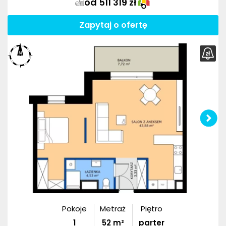
od 511 319 zł
Zapytaj o ofertę
Pokoje
Metraż
Piętro
1
52
m²
parter