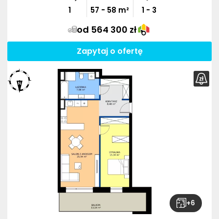
1
57
-
58
m²
1 - 3
od 564 300 zł
Zapytaj o ofertę
+
6