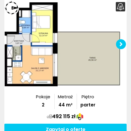
Pokoje
Metraż
Piętro
2
44
m²
parter
492 115 zł
Zapytaj o ofertę