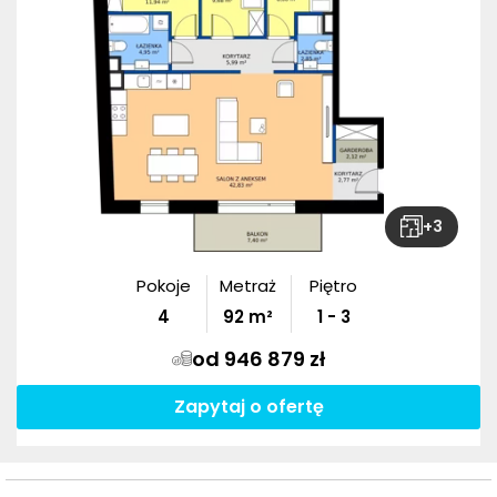
+
3
Pokoje
Metraż
Piętro
4
92
m²
1 - 3
od 946 879 zł
Zapytaj o ofertę