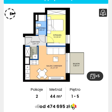
+
5
Pokoje
Metraż
Piętro
2
44
m²
1 - 5
od 474 695 zł