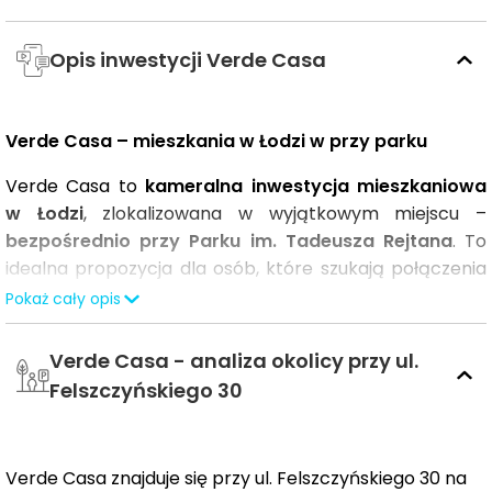
Opis inwestycji Verde Casa
Verde Casa – mieszkania w Łodzi w przy parku
Verde Casa to
kameralna inwestycja mieszkaniowa
w Łodzi
, zlokalizowana w wyjątkowym miejscu –
bezpośrednio przy Parku im. Tadeusza Rejtana
. To
idealna propozycja dla osób, które szukają połączenia
miejskiej wygody w otoczeniu zieleni.
Pokaż cały opis
Tworzymy
mieszkania
, które są przede wszystkim
Verde Casa - analiza okolicy przy ul.
funkcjonalne i komfortowe – zaprojektowane z myślą o
Felszczyńskiego 30
realnych potrzebach mieszkańców.
W ofercie znajdują się:
Verde Casa znajduje się przy ul. Felszczyńskiego 30 na
kawalerki od ok. 35 m²
– funkcjonalne rozkład, z