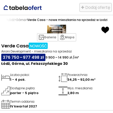
✚ Dodaj ofertę
edaż
>
Łódź
>
Górna
>
Verde Casa - nowe mieszkania na sprzedaż w Łodzi
Galeria
Mapa
Verde Casa
Aironi Development - mieszkania na sprzedaż
376 750 – 977 498 zł
9 900 – 14 990 zł /m²
Łódź, Górna, ul. Felszczyńskiego 30
Liczba pokoi
:
Powierzchnia
:
1 - 4 pok.
34,25 – 92,00 m²
Dostępne piętra
:
Wys. mieszkania
:
parter - 5 piętro
2,80 m
Termin oddania
:
IV kwartał 2027