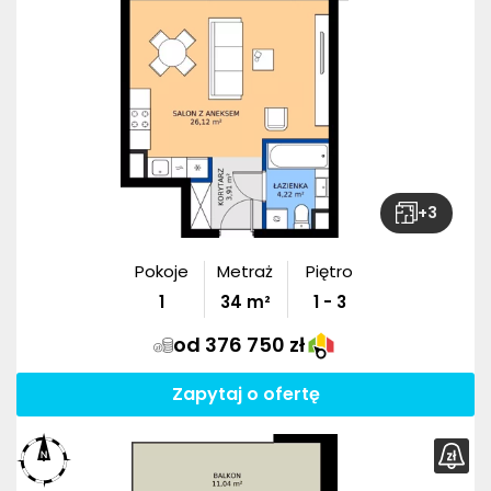
+
3
Pokoje
Metraż
Piętro
1
34
m²
1 - 3
od 376 750 zł
Zapytaj o ofertę