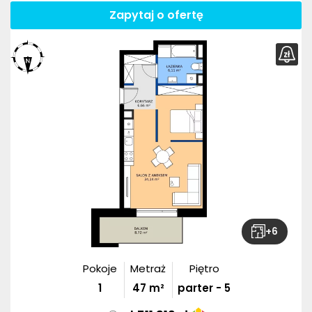
Zapytaj o ofertę
+
6
Pokoje
Metraż
Piętro
1
47
m²
parter - 5