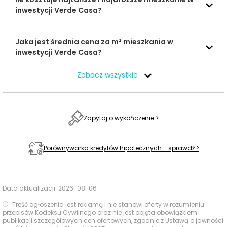
inwestycji Verde Casa?
kilkoma codziennie przydatnymi adresami osiągalnymi
nawet w kilkanaście minut.
Jaka jest średnia cena za m² mieszkania w
Czas
inwestycji Verde Casa?
Typ usługi
Nazwa usługi
Odległość
pieszo
s
Zobacz wszystkie
Przedszkole
317 m
4 min
Miejskie nr 101
Przedszkola
Przedszkole
661 m
8 min
Zapytaj o wykończenie >
Żywioły
Publiczne Liceum
Porównywarka kredytów hipotecznych - sprawdź >
Ogólnokształcące
861 m
11 min
Politechniki
Szkoły
Łódzkiej
średnie
Data aktualizacji:
2026-08-06
XX Liceum
1442 m
18 min
Ogólnokształcące
Treść ogłoszenia jest reklamą i nie stanowi oferty w rozumieniu
przepisów Kodeksu Cywilnego oraz nie jest objęta obowiązkiem
publikacji szczegółowych cen ofertowych, zgodnie z Ustawą o jawności
Politechnika