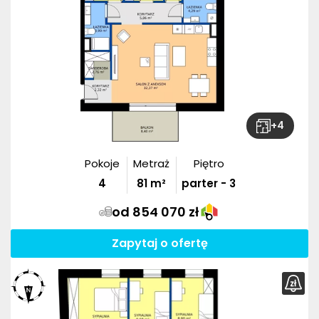
+
4
Pokoje
Metraż
Piętro
4
81
m²
parter - 3
od 854 070 zł
Zapytaj o ofertę