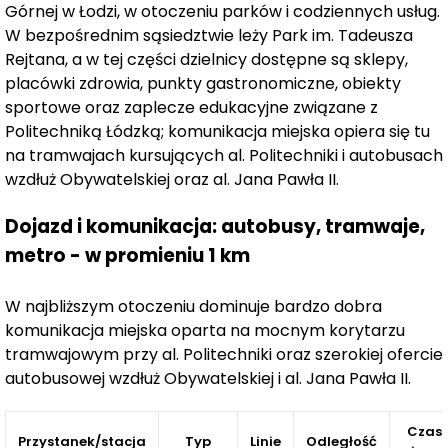
Górnej w Łodzi, w otoczeniu parków i codziennych usług.
garderobą i dużym balkonem
W bezpośrednim sąsiedztwie leży Park im. Tadeusza
mieszkania 2- i 3-pokojowe
– idealne dla par i
Rejtana, a w tej części dzielnicy dostępne są sklepy,
rodzin z widokiem na park
placówki zdrowia, punkty gastronomiczne, obiekty
apartamenty do 95 m²
– dla osób poszukujących
sportowe oraz zaplecze edukacyjne związane z
większej przestrzeni i komfortu
Politechniką Łódzką; komunikacja miejska opiera się tu
na tramwajach kursujących al. Politechniki i autobusach
Każde mieszkanie zostało zaprojektowane z naciskiem
wzdłuż Obywatelskiej oraz al. Jana Pawła II.
na:
Dojazd i komunikacja: autobusy, tramwaje,
funkcjonalny układ
dużą ilość naturalnego światła
metro - w promieniu 1 km
przestrzeń i wygodę aranżacji
W najbliższym otoczeniu dominuje bardzo dobra
Duże przeszklenia sprawiają, że wnętrza są jasne,
komunikacja miejska oparta na mocnym korytarzu
przestronne i komfortowe.
tramwajowym przy al. Politechniki oraz szerokiej ofercie
autobusowej wzdłuż Obywatelskiej i al. Jana Pawła II.
Balkony i tarasy – przestrzeń, która robi różnicę,
W Verde Casa stawiamy na jakość życia, dlatego:
Czas
Przystanek/stacja
Typ
Linie
Odległość