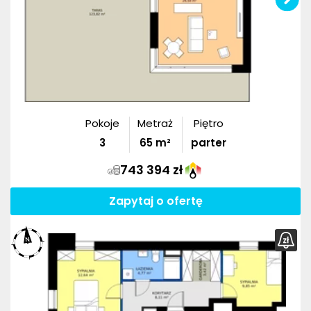
Pokoje
Metraż
Piętro
3
65
m²
parter
743 394 zł
Zapytaj o ofertę