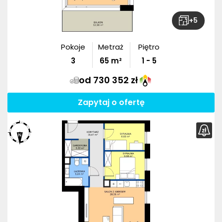
+
5
Pokoje
Metraż
Piętro
3
65
m²
1 - 5
od 730 352 zł
Zapytaj o ofertę