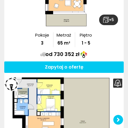
+
5
Pokoje
Metraż
Piętro
3
65
m²
1 - 5
od 730 352 zł
Zapytaj o ofertę