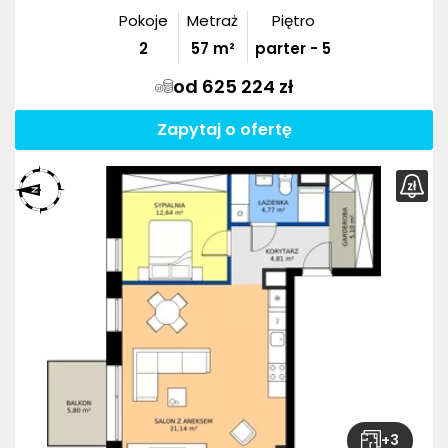
Pokoje
Metraż
Piętro
2
57
m²
parter - 5
od 625 224 zł
Zapytaj o ofertę
+
3