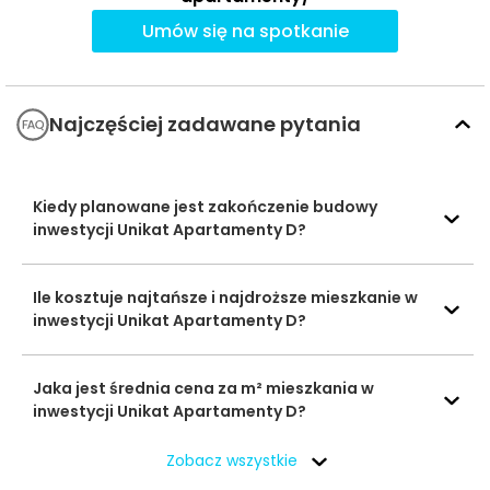
myjka dla pupili
Apteki
siłownia i kids club w kolejnych budynkach etapu II
Umów się na spotkanie
Dr. Max
508 m
8 min
DPD Pickup Station
292 m
4 min
PL80621
Poczta i
Najczęściej zadawane pytania
paczkomaty
Appkomat InPost
296 m
4 min
GDA30BAPP
Kiedy planowane jest zakończenie budowy
Garden Clinic
inwestycji Unikat Apartamenty D?
Healthcare &
612 m
9 min
Siłownie i kluby
Fitness
fitness
Ile kosztuje najtańsze i najdroższe mieszkanie w
Zdrofit Galeria
936 m
14 min
inwestycji Unikat Apartamenty D?
Morena
Asia Huong Tra
308 m
5 min
Kawiarnie i
Jaka jest średnia cena za m² mieszkania w
restauracje
inwestycji Unikat Apartamenty D?
Capo al dente
543 m
8 min
Zobacz wszystkie
plac zabaw przy
SP nr 1, ul.
655 m
10 min