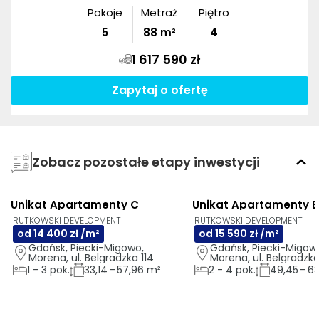
Pokoje
Metraż
Piętro
5
88
m²
4
1 617 590 zł
Zapytaj o ofertę
Zobacz pozostałe etapy inwestycji
Unikat Apartamenty C
Unikat Apartamenty E
RUTKOWSKI DEVELOPMENT
RUTKOWSKI DEVELOPMENT
od 14 400 zł /m²
od 15 590 zł /m²
Gdańsk, Piecki-Migowo, 
Gdańsk, Piecki-Migowo
Morena, ul. Belgradzka 114
Morena, ul. Belgradzka
1
-
3
pok.
33,14 – 57,96 m²
2
-
4
pok.
49,45 – 6