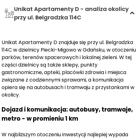
liczba przeszkleń, ozdobne baffle oraz prywatne,
Unikat Apartamenty D - analiza okolicy
przestronne tarasy tworzą harmonijną przestrzeń do
życia.
przy ul. Belgradzka 114C
Poznaj UNIKATowy punkt widzenia.
Unikat Apartamenty D znajduje się przy ul. Belgradzka
Unikat Apartamenty
to nowoczesna, ponadczasowa
114C w dzielnicy Piecki-Migowo w Gdańsku, w otoczeniu
architektura w sąsiedztwie terenów zielonych przy ul.
parków, terenów spacerowych i lokalnej zieleni. W tej
Belgradzkiej 114C. To miejsce sprzyjające wygodnemu
części dzielnicy są także sklepy, punkty
życiu zarówno dla singli, jak i rodzin z dziećmi. Projekt z
gastronomiczne, apteki, placówki zdrowia i miejsca
pewnością docenią również inwestorzy poszukujący
związane z codziennymi sprawami, a komunikacja
korzystnej lokaty kapitału.
opiera się na autobusach i tramwaju z przystankami w
okolicy.
Bliskość węzła komunikacyjnego przy ul. Rakoczego, z
Dojazd i komunikacja: autobusy, tramwaje,
przystankiem autobusowym i tramwajowym, zapewnia
metro - w promieniu 1 km
doskonałą komunikację i sprawny dojazd do różnych
części miasta.
W najbliższym otoczeniu inwestycji najlepiej wypada
przystanek autobusowy – 2 min