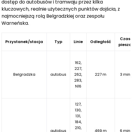
dostęp do autobusów i tramwaju przez kilka
przystanek tramwajowy – 2 min
kluczowych, realnie użytecznych punktów dojścia, z
Park „Słoneczniki” – 1 min
najmocniejszą rolą Belgradzkiej oraz zespołu
Trójmiejski Park Krajobrazowy – 9 min
Warneńska.
centrum Gdańska – 11 min
dzielnica Wrzeszcz – 7 min
Czas
Przystanek/stacja
Typ
Linie
Odległość
plaża Brzeźno – 18 min
pieszo
lotnisko – 12 min
Ponadczasowa architektura budynków z jasnymi
162,
227,
elewacjami, wieloma przeszkleniami oraz
Belgradzka
autobus
262,
227 m
3 min
wykończeniem z naturalnych materiałów podkreśla
283,
unikatowy charakter projektu. Mieszkańcy docenią
N16
także wygodną lokalizację w otoczeniu terenów
zielonych.
127,
130,
W aktualnym etapie inwestycji powstaje 6-
131,
kondygnacyjny budynek C, w którym zaprojektowano
184,
210,
37 nowoczesnych mieszkań. Planowane zakończenie
autobus
469 m
6 min