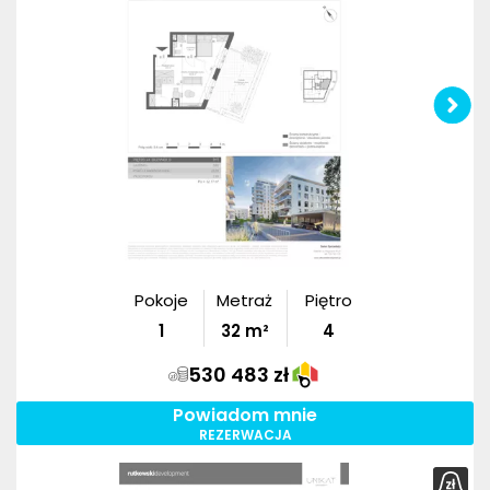
Pokoje
Metraż
Piętro
1
32
m²
4
530 483 zł
Powiadom mnie
REZERWACJA