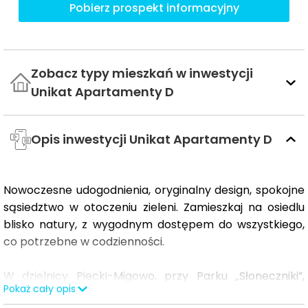
Pobierz prospekt informacyjny
Zobacz typy mieszkań w inwestycji
Unikat Apartamenty D
Opis inwestycji Unikat Apartamenty D
Nowoczesne udogodnienia, oryginalny design, spokojne
sąsiedztwo w otoczeniu zieleni. Zamieszkaj na osiedlu
blisko natury, z wygodnym dostępem do wszystkiego,
co potrzebne w codzienności.
W dzielnicy Piecki-Migowo, przy Parku „Słoneczniki”,
Pokaż cały opis
realizujemy wyjątkowy projekt. Jasne elewacje, duża