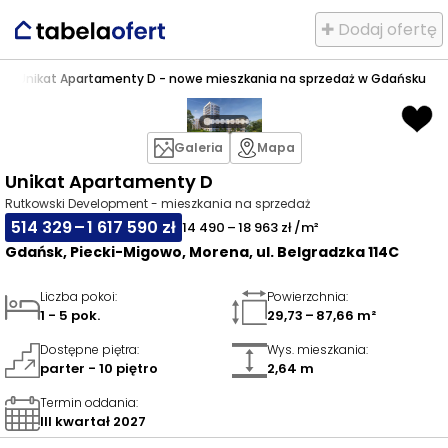
✚ Dodaj ofertę
na
>
Unikat Apartamenty D - nowe mieszkania na sprzedaż w Gdańsku
Galeria
Mapa
Unikat Apartamenty D
Rutkowski Development - mieszkania na sprzedaż
514 329 – 1 617 590 zł
14 490 – 18 963 zł /m²
Gdańsk, Piecki-Migowo, Morena, ul. Belgradzka 114C
Liczba pokoi
:
Powierzchnia
:
1 - 5 pok.
29,73 – 87,66 m²
Dostępne piętra
:
Wys. mieszkania
:
parter - 10 piętro
2,64 m
Termin oddania
:
III kwartał 2027