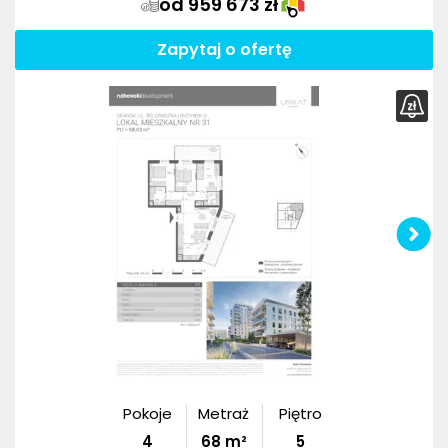
od 959 673 zł
Zapytaj o ofertę
Pokoje
Metraż
Piętro
4
68
m²
5