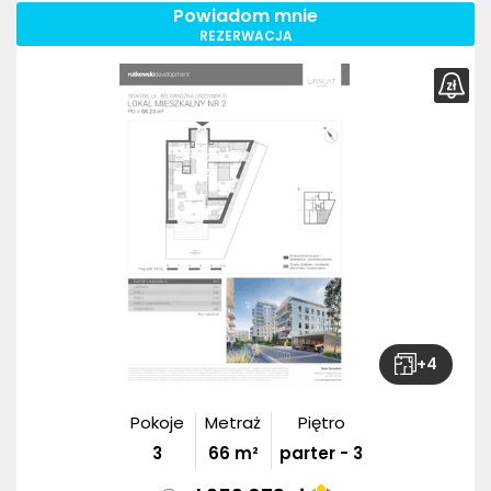
Powiadom mnie
REZERWACJA
+
4
Pokoje
Metraż
Piętro
3
66
m²
parter - 3