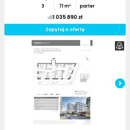
3
71
m²
parter
1 035 890 zł
Zapytaj o ofertę