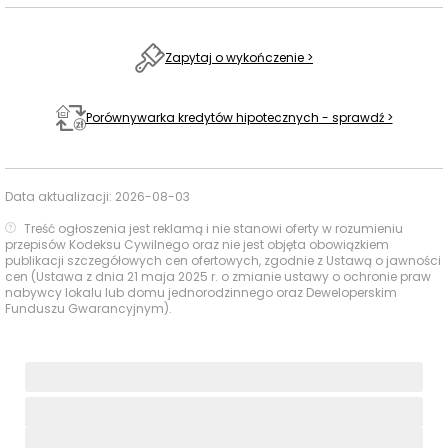
Gojawiczyńskiej 10
Place zabaw
plac zabaw ul.
Zapytaj o wykończenie >
Królewskie
900 m
14 min
Wzgórze
Porównywarka kredytów hipotecznych - sprawdź >
Love Hair & Barber
Gabinety
390 m
6 min
Shop
fryzjerskie i
kosmetyczne
Itodo Hairspot
420 m
6 min
Data aktualizacji:
2026-08-03
Treść ogłoszenia jest reklamą i nie stanowi oferty w rozumieniu
Cirrus Medical,
przepisów Kodeksu Cywilnego oraz nie jest objęta obowiązkiem
420 m
6 min
Placówki
Rakoczego 11/u6
publikacji szczegółowych cen ofertowych, zgodnie z Ustawą o jawności
cen (Ustawa z dnia 21 maja 2025 r. o zmianie ustawy o ochronie praw
ochrony
nabywcy lokalu lub domu jednorodzinnego oraz Deweloperskim
zdrowia
Mediss,
429 m
6 min
Funduszu Gwarancyjnym).
stomatologia
Ocena Tabelaofert:
Lokalizacja oferuje bardzo dobrą
dostępność najważniejszych usług codziennych,
szczególnie zakupów, przesyłek, gastronomii i
podstawowej opieki zdrowotnej, choć część funkcji