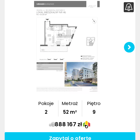
Pokoje
Metraż
Piętro
2
52
m²
9
888 167 zł
Zapytaj o ofertę