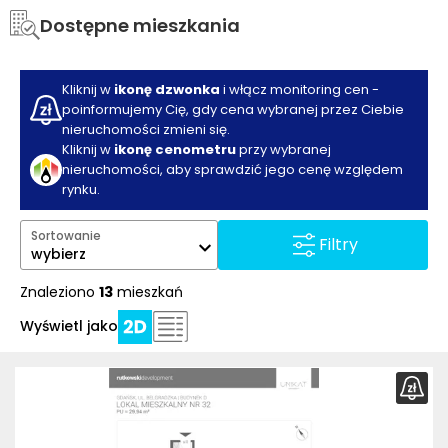
Dostępne mieszkania
Kliknij w
ikonę dzwonka
i włącz monitoring cen -
poinformujemy Cię, gdy cena wybranej przez Ciebie
nieruchomości zmieni się.
Kliknij w
ikonę cenometru
przy wybranej
nieruchomości, aby sprawdzić jego cenę względem
rynku.
Sortowanie
Filtry
wybierz
Znaleziono
13
mieszkań
Wyświetl jako