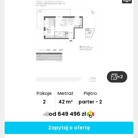
+
2
Pokoje
Metraż
Piętro
2
42
m²
parter - 2
od 649 496 zł
Zapytaj o ofertę