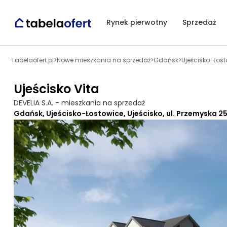
Rynek pierwotny
Sprzedaż
Tabelaofert.pl
>
Nowe mieszkania na sprzedaż
>
Gdańsk
>
Ujeścisko-Łos
Ujeścisko Vita
DEVELIA S.A. - mieszkania na sprzedaż
Gdańsk, Ujeścisko-Łostowice, Ujeścisko, ul. Przemyska 2