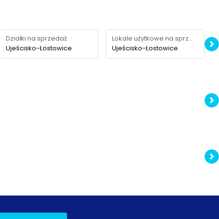
Działki na sprzedaż
Lokale użytkowe na sprzedaż
Ujeścisko-Łostowice
Ujeścisko-Łostowice