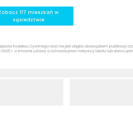
Zobacz
117
mieszkań
w
sąsiedztwie
przepisów Kodeksu Cywilnego oraz nie jest objęta obowiązkiem publikacji 
a 2025 r. o zmianie ustawy o ochronie praw nabywcy lokalu lub domu je