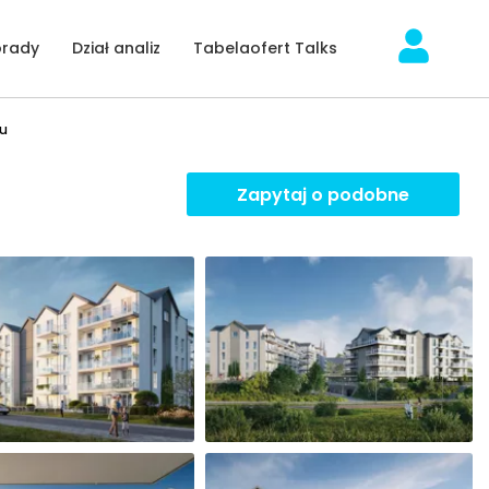
orady
Dział analiz
Tabelaofert Talks
ku
Zapytaj o podobne