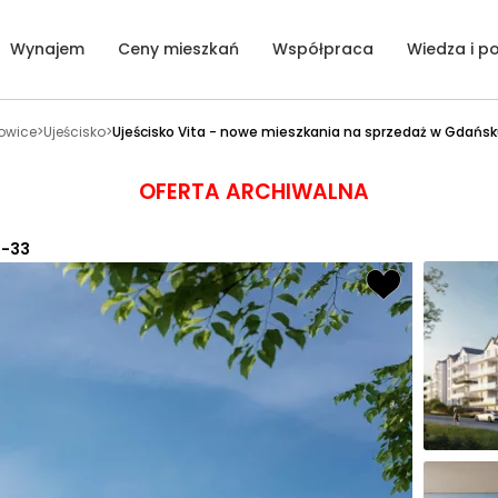
Wynajem
Ceny mieszkań
Współpraca
Wiedza i p
towice
>
Ujeścisko
>
Ujeścisko Vita - nowe mieszkania na sprzedaż w Gdańs
OFERTA ARCHIWALNA
5-33