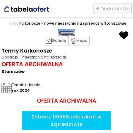
✚ Dodaj ofertę
zów
>
Termy Karkonosze - nowe mieszkania na sprzedaż w Staniszowie
Galeria
Mapa
Termy Karkonosze
Condo.pl - mieszkania na sprzedaż
OFERTA ARCHIWALNA
Staniszów
Termin oddania
:
rok 2024
OFERTA ARCHIWALNA
Zobacz
110556
mieszkań
w
sąsiedztwie