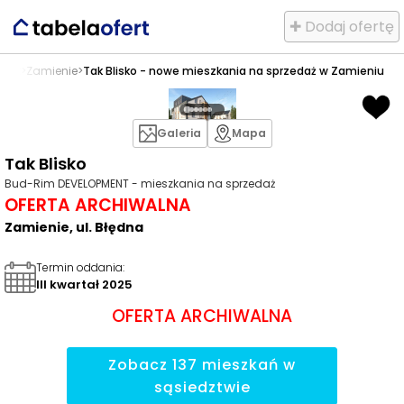
✚ Dodaj ofertę
edaż
>
Zamienie
>
Tak Blisko - nowe mieszkania na sprzedaż w Zamieniu
Galeria
Mapa
Tak Blisko
Bud-Rim DEVELOPMENT - mieszkania na sprzedaż
OFERTA ARCHIWALNA
Zamienie, ul. Błędna
Termin oddania
:
III kwartał 2025
OFERTA ARCHIWALNA
Zobacz
137
mieszkań
w
sąsiedztwie