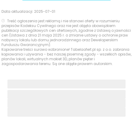
Data aktualizacji:
2025-07-01
Treść ogłoszenia jest reklamą i nie stanowi oferty w rozumieniu
przepisów Kodeksu Cywilnego oraz nie jest objęta obowiązkiem
publikacji szczegółowych cen ofertowych, zgodnie z Ustawą o jawności
cen (Ustawa z dnia 21 maja 2025 r. o zmianie ustawy o ochronie praw
nabywcy lokalu lub domu jednorodzinnego oraz Deweloperskim
Funduszu Gwarancyjnym).
Kopiowanie treści surowo wzbronione! Tabelaofert.pl sp. z o.o. zabrania
kopiowania i używania - bez naszej pisemnej zgody - wszelkich opisów,
planów lokali, wirtualnych makiet 3D, planów pięter i
zagospodarowania terenu. Są one objęte prawem autorskim.