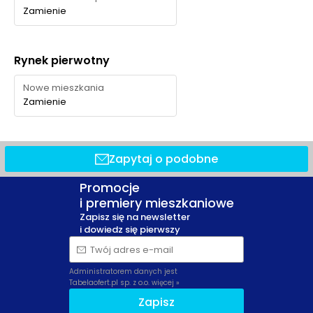
Zamienie
Rynek pierwotny
Nowe mieszkania
Zamienie
Zapytaj o podobne
Promocje
i premiery mieszkaniowe
Zapisz się na newsletter
i dowiedz się pierwszy
Twój adres e-mail
Administratorem danych jest
Tabelaofert.pl sp. z o.o.
więcej »
Zapisz