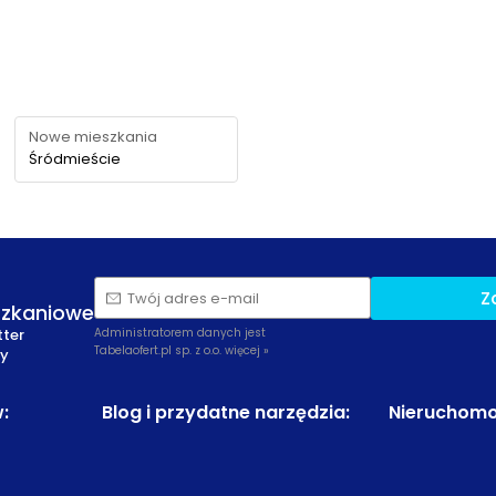
Nowe mieszkania
Śródmieście
Z
Twój adres e-mail
szkaniowe
tter
Administratorem danych jest
Tabelaofert.pl sp. z o.o.
więcej »
zy
w
:
Blog i przydatne narzędzia
:
Nieruchomo