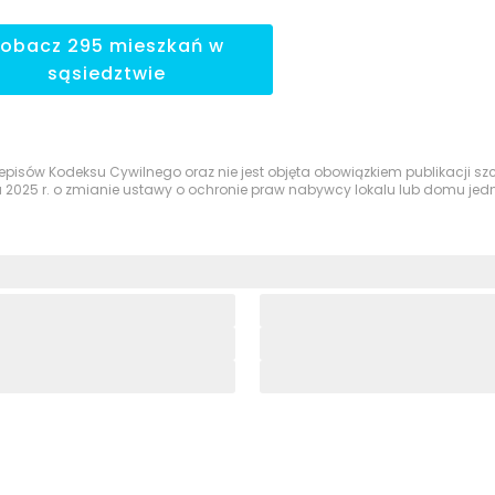
Zobacz
295
mieszkań
w
sąsiedztwie
przepisów Kodeksu Cywilnego oraz nie jest objęta obowiązkiem publikacji 
a 2025 r. o zmianie ustawy o ochronie praw nabywcy lokalu lub domu je