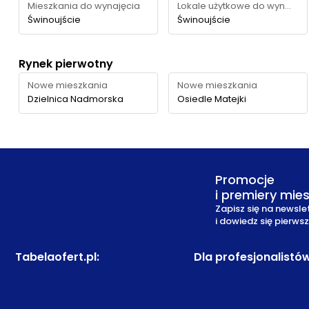
Mieszkania do wynajęcia
Lokale użytkowe do wynajęcia
Świnoujście
Świnoujście
Rynek pierwotny
Nowe mieszkania
Nowe mieszkania
Dzielnica Nadmorska
Osiedle Matejki
Promocje
i premiery mie
Zapisz się na newsle
i dowiedz się pierws
Tabelaofert.pl
:
Dla profesjonalistó