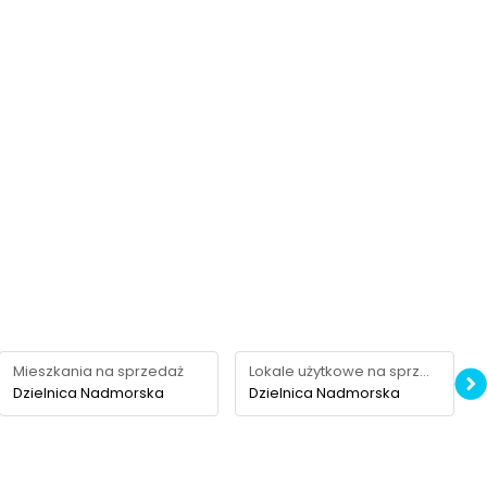
Mieszkania na sprzedaż
Lokale użytkowe na sprzedaż
Dzielnica Nadmorska
Dzielnica Nadmorska