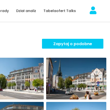
orady
Dział analiz
Tabelaofert Talks
Zapytaj o podobne