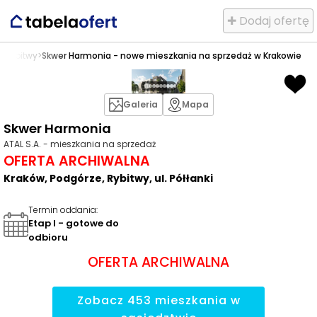
✚ Dodaj ofertę
e
>
Rybitwy
>
Skwer Harmonia - nowe mieszkania na sprzedaż w Krakowie
Galeria
Mapa
Skwer Harmonia
ATAL S.A. - mieszkania na sprzedaż
OFERTA ARCHIWALNA
Kraków, Podgórze, Rybitwy, ul. Półłanki
Termin oddania
:
Etap I - gotowe do
odbioru
OFERTA ARCHIWALNA
Zobacz
453
mieszkania
w