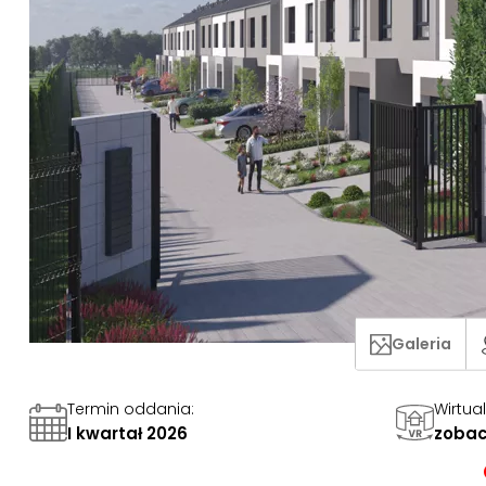
Galeria
Termin oddania
:
Wirtua
I kwartał 2026
zobac