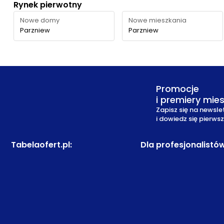
Rynek pierwotny
Nowe domy
Nowe mieszkania
Parzniew
Parzniew
Promocje
i premiery mie
Zapisz się na newsle
i dowiedz się pierws
Tabelaofert.pl
:
Dla profesjonalistó