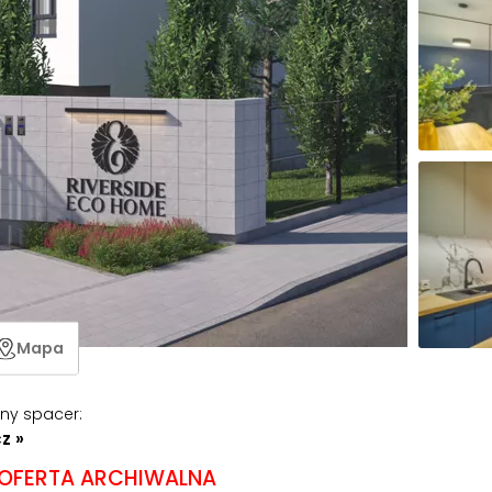
Mapa
lny spacer
:
z »
OFERTA ARCHIWALNA