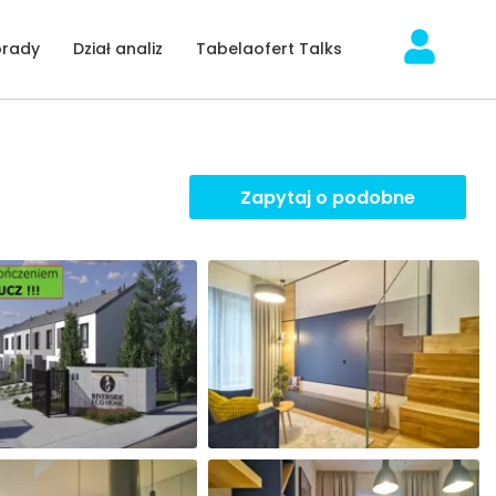
orady
Dział analiz
Tabelaofert Talks
Zapytaj o podobne