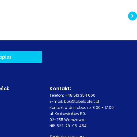
apisz
ści
:
Kontakt:
Telefon:
+48 513 354 060
E-mail:
bok@tabelaofert.pl
Kontakt w dni robocze: 8:00 - 17:00
ul. Krakowiaków 50,
02-255 Warszawa
NIP: 522-28-95-454
Znajdziesz nas na