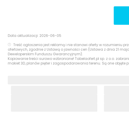
Data aktualizacji:
2026-06-05
Treść ogłoszenia jest reklamą i nie stanowi oferty w rozumieniu 
ofertowych, zgodnie z Ustawą o jawności cen (Ustawa z dnia 21 maj
Deweloperskim Funduszu Gwarancyjnym).
Kopiowanie treści surowo wzbronione! Tabelaofert.pl sp. z o.o. zabra
makiet 3D, planów pięter i zagospodarowania terenu. Są one objęte