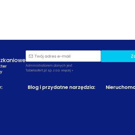
Z
Twój adres e-mail
szkaniowe
tter
Administratorem danych jest
Tabelaofert.pl sp. z o.o.
więcej »
zy
w
:
Blog i przydatne narzędzia
:
Nieruchomo