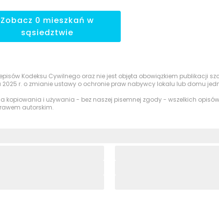
Zobacz
0
mieszkań
w
sąsiedztwie
przepisów Kodeksu Cywilnego oraz nie jest objęta obowiązkiem publikacji 
a 2025 r. o zmianie ustawy o ochronie praw nabywcy lokalu lub domu je
nia kopiowania i używania - bez naszej pisemnej zgody - wszelkich opisów,
 prawem autorskim.