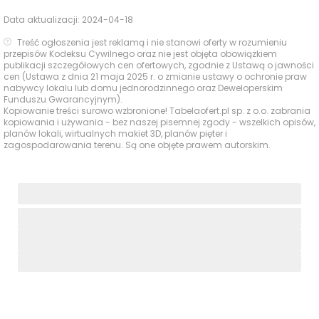
Data aktualizacji:
2024-04-18
Treść ogłoszenia jest reklamą i nie stanowi oferty w rozumieniu
przepisów Kodeksu Cywilnego oraz nie jest objęta obowiązkiem
publikacji szczegółowych cen ofertowych, zgodnie z Ustawą o jawności
cen (Ustawa z dnia 21 maja 2025 r. o zmianie ustawy o ochronie praw
nabywcy lokalu lub domu jednorodzinnego oraz Deweloperskim
Funduszu Gwarancyjnym).
Kopiowanie treści surowo wzbronione! Tabelaofert.pl sp. z o.o. zabrania
kopiowania i używania - bez naszej pisemnej zgody - wszelkich opisów,
planów lokali, wirtualnych makiet 3D, planów pięter i
zagospodarowania terenu. Są one objęte prawem autorskim.