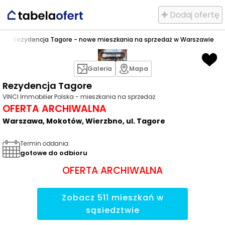
✚ Dodaj ofertę
bno
>
Rezydencja Tagore - nowe mieszkania na sprzedaż w Warszawie
Galeria
Mapa
Rezydencja Tagore
VINCI Immobilier Polska - mieszkania na sprzedaż
OFERTA ARCHIWALNA
Warszawa, Mokotów, Wierzbno, ul. Tagore
Termin oddania
:
gotowe do odbioru
OFERTA ARCHIWALNA
Zobacz
511
mieszkań
w
sąsiedztwie