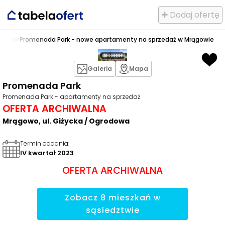
✚ Dodaj ofertę
ągowo
>
Promenada Park - nowe apartamenty na sprzedaż w Mrągowie
Galeria
Mapa
Promenada Park
Promenada Park - apartamenty na sprzedaż
OFERTA ARCHIWALNA
Mrągowo, ul. Giżycka / Ogrodowa
Termin oddania
:
IV kwartał 2023
OFERTA ARCHIWALNA
Zobacz
8
mieszkań
w
sąsiedztwie