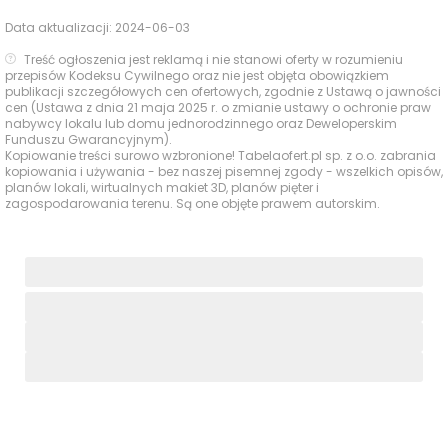
Data aktualizacji:
2024-06-03
Treść ogłoszenia jest reklamą i nie stanowi oferty w rozumieniu
przepisów Kodeksu Cywilnego oraz nie jest objęta obowiązkiem
publikacji szczegółowych cen ofertowych, zgodnie z Ustawą o jawności
cen (Ustawa z dnia 21 maja 2025 r. o zmianie ustawy o ochronie praw
nabywcy lokalu lub domu jednorodzinnego oraz Deweloperskim
Funduszu Gwarancyjnym).
Kopiowanie treści surowo wzbronione! Tabelaofert.pl sp. z o.o. zabrania
kopiowania i używania - bez naszej pisemnej zgody - wszelkich opisów,
planów lokali, wirtualnych makiet 3D, planów pięter i
zagospodarowania terenu. Są one objęte prawem autorskim.