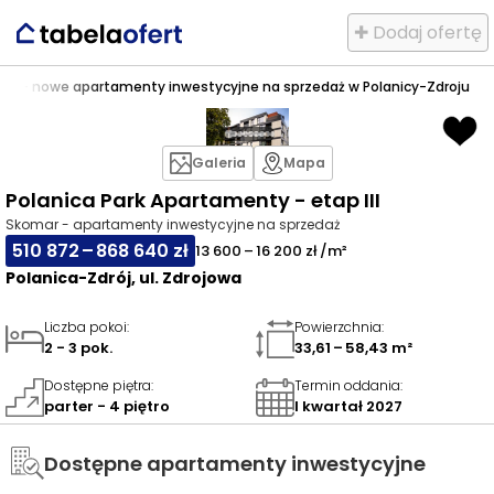
✚ Dodaj ofertę
p III - nowe apartamenty inwestycyjne na sprzedaż w Polanicy-Zdroju
Galeria
Mapa
Polanica Park Apartamenty - etap III
Skomar - apartamenty inwestycyjne na sprzedaż
510 872 – 868 640 zł
13 600 – 16 200 zł /m²
Polanica-Zdrój, ul. Zdrojowa
Liczba pokoi
:
Powierzchnia
:
2 - 3 pok.
33,61 – 58,43 m²
Dostępne piętra
:
Termin oddania
:
parter - 4 piętro
I kwartał 2027
Dostępne apartamenty inwestycyjne