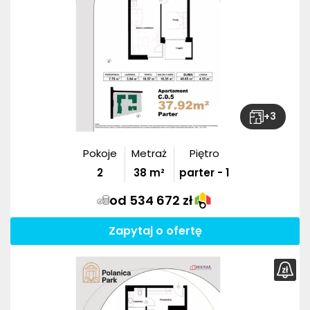
+
3
Pokoje
Metraż
Piętro
2
38
m²
parter - 1
od 534 672 zł
Zapytaj o ofertę