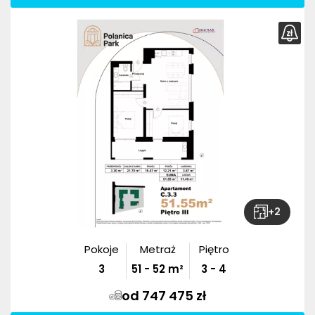
+
2
Pokoje
Metraż
Piętro
3
51
-
52
m²
3 - 4
od 747 475 zł