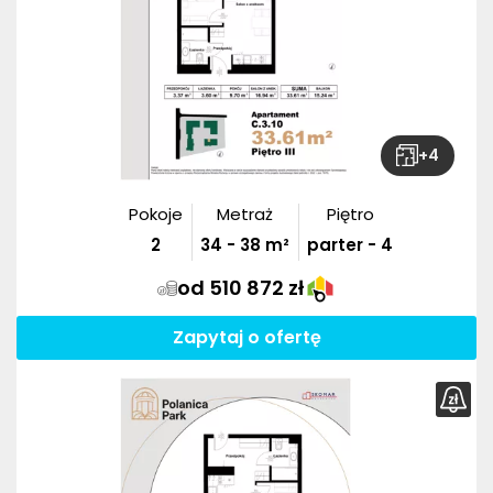
+
4
Pokoje
Metraż
Piętro
2
34
-
38
m²
parter - 4
od 510 872 zł
Zapytaj o ofertę