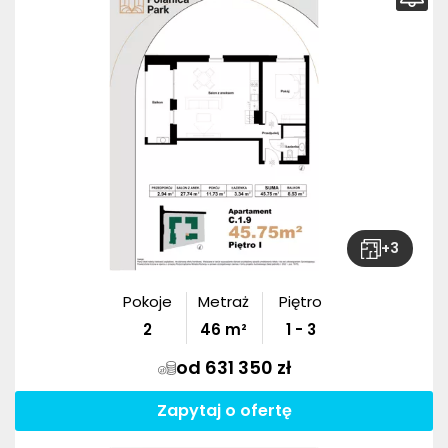
+
3
Pokoje
Metraż
Piętro
2
46
m²
1 - 3
od 631 350 zł
Zapytaj o ofertę