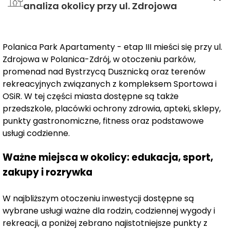
analiza okolicy przy ul. Zdrojowa
relaks i wypoczynek przez cały rok.
O inwestycji: Polanica Park to nowoczesna, luksusowa
inwestycja składająca się z czterech eleganckich
Polanica Park Apartamenty - etap III mieści się przy ul.
budynków. W ramach pierwszego etapu, oddanego do
Zdrojowa w Polanica-Zdrój, w otoczeniu parków,
użytku w marcu tego roku, goście korzystają z bogatej
promenad nad Bystrzycą Dusznicką oraz terenów
strefy spa i wellness, w której znajdziesz 2 jacuzzi, saunę,
rekreacyjnych związanych z kompleksem Sportowa i
grotę solną, bawialnię oraz nowoczesną siłownię.
OSiR. W tej części miasta dostępne są także
Dodatkowo, do dyspozycji mieszkańców i gości jest
przedszkole, placówki ochrony zdrowia, apteki, sklepy,
całodobowa recepcja zapewniająca najwyższy poziom
punkty gastronomiczne, fitness oraz podstawowe
obsługi.
usługi codzienne.
II etap – Twój wymarzony apartament: W ramach
Ważne miejsca w okolicy: edukacja, sport,
drugiego etapu powstają 33 nowoczesne, funkcjonalne
zakupy i rozrywka
apartamenty z aneksami kuchennymi, idealne zarówno
na weekendowe wypady, jak i dłuższy pobyt. Na
W najbliższym otoczeniu inwestycji dostępne są
parterze zaplanowano elegancką restaurację oraz bar,
wybrane usługi ważne dla rodzin, codziennej wygody i
gdzie będziesz mógł cieszyć się wyśmienitą kuchnią i
rekreacji, a poniżej zebrano najistotniejsze punkty z
relaksującą atmosferą.