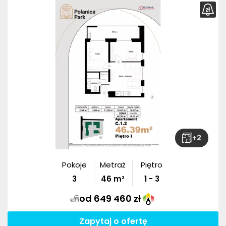
+
2
Pokoje
Metraż
Piętro
3
46
m²
1 - 3
od 649 460 zł
Zapytaj o ofertę