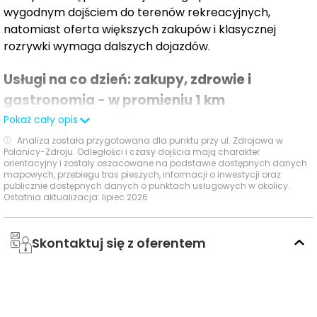
innowacyjne projekty
wygodnym dojściem do terenów rekreacyjnych,
natomiast oferta większych zakupów i klasycznej
Dlaczego warto nam zaufać?
rozrywki wymaga dalszych dojazdów.
doskonała lokalizacja przy ul. Zdrojowej
Usługi na co dzień: zakupy, zdrowie i
nowoczesny kompleks z bogatą ofertą spa, wellness
i gastronomią; siłownia, sala zabaw i sale
gastronomia - w promieniu 1 km
konferencyjne
Pokaż cały opis
funkcjonalne, komfortowe apartamenty z aneksami
W promieniu do 1000 m od inwestycji dostępna jest
Analiza została przygotowana dla punktu przy ul. Zdrojowa w
kuchennymi
zróżnicowana oferta podstawowych usług codziennych,
Polanicy-Zdroju. Odległości i czasy dojścia mają charakter
orientacyjny i zostały oszacowane na podstawie dostępnych danych
pełna własność z odrębną księgą wieczystą dla
obejmująca zakupy, zdrowie, gastronomię, rekreację i
mapowych, przebiegu tras pieszych, informacji o inwestycji oraz
lokalu
usługi osobiste.
publicznie dostępnych danych o punktach usługowych w okolicy.
Ostatnia aktualizacja: lipiec 2026
rozbudowa o usługi zdrowotne i beauty w przyszłych
etapach
Czas
Typ usługi
Nazwa
Odległość
inwestycja o dużym potencjale inwestycyjnym
pieszo
Skontaktuj się z oferentem
możliwość pełnego odzyskania podatku VAT (23%)
Sklepy,
Abc
582 m
9 min
supermarkety,
Warianty zakupu:
dyskonty
Intermarché
774 m
12 min
wykończone pod klucz wraz z wyposażeniem w