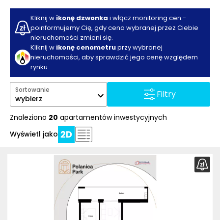
Kliknij w
ikonę dzwonka
i włącz monitoring cen -
poinformujemy Cię, gdy cena wybranej przez Ciebie
nieruchomości zmieni się.
Kliknij w
ikonę cenometru
przy wybranej
nieruchomości, aby sprawdzić jego cenę względem
rynku.
Sortowanie
Filtry
wybierz
Znaleziono
20
apartamentów inwestycyjnych
Wyświetl jako