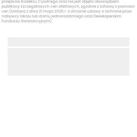
przepisów Kodeksu Cywilnego oraz nie jest objęta obowiązkiem
zdrowia
Centrum
430 m
6 min
publikacji szczegółowych cen ofertowych, zgodnie z Ustawą o jawności
Medyczne, Jana
cen (Ustawa z dnia 21 maja 2025 r. o zmianie ustawy o ochronie praw
Pawła II 2
nabywcy lokalu lub domu jednorodzinnego oraz Deweloperskim
Funduszu Gwarancyjnym).
Ocena Tabelaofert:
Lokalizacja zapewnia dobry
dostęp do codziennych usług, z wyróżniająco bliską
ofertą fitness i ochrony zdrowia, przy nieco słabszej
dostępności sklepów i punktów odbioru przesyłek.
Parki i zieleń - w promieniu 1 km
W okolicy inwestycji dostęp do zieleni i terenów
spacerowych jest wyraźnie ponadprzeciętny, choć
sama zieleń na terenie osiedla ma raczej uzupełniający
charakter.
Czas
Typ usługi
Nazwa
Odległość
pieszo