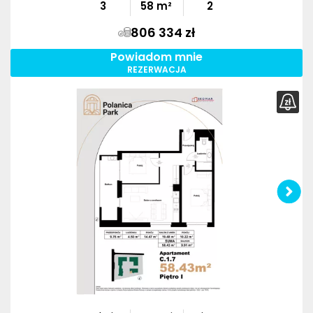
3
58
m²
2
806 334 zł
Powiadom mnie
REZERWACJA