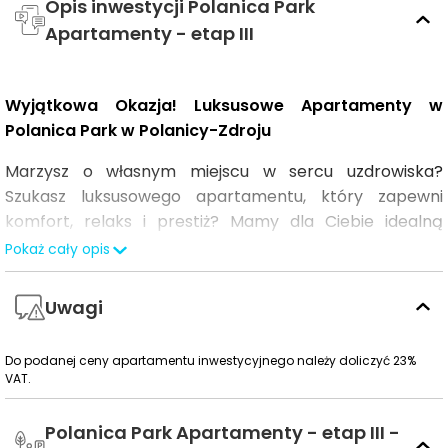
Opis inwestycji Polanica Park
Apartamenty - etap III
Wyjątkowa Okazja! Luksusowe Apartamenty w
Polanica Park w Polanicy-Zdroju
Marzysz o własnym miejscu w sercu uzdrowiska?
Szukasz luksusowego apartamentu, który zapewni
komfort, relaks i prestiż? Mamy dla Ciebie idealną
ofertę!
Pokaż cały opis
Lokalizacja: Nasza inwestycja znajduje się na prestiżowej
Uwagi
ulicy Zdrojowej w Polanicy-Zdroju – jednym z
najpiękniejszych i najbardziej cenionych miejsc w
regionie. To miejsce, które zachwyca pięknem natury,
Do podanej ceny apartamentu inwestycyjnego należy doliczyć 23%
VAT.
zdrowym klimatem i bogatą ofertą atrakcji. Bliskość
parków, źródeł mineralnych oraz malowniczych tras
Polanica Park Apartamenty - etap III -
spacerowych sprawia, że jest to idealne miejsce na