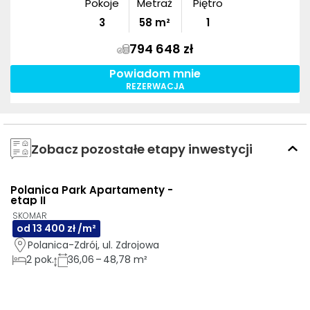
Pokoje
Metraż
Piętro
3
58
m²
1
794 648 zł
Powiadom mnie
REZERWACJA
Zobacz pozostałe etapy inwestycji
Polanica Park Apartamenty -
GOTOWE DO ODBIORU
etap II
SKOMAR
od 13 400 zł /m²
Polanica-Zdrój, ul. Zdrojowa
2
pok.
36,06 – 48,78 m²