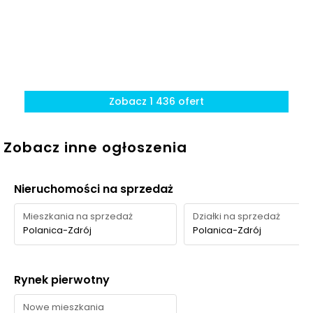
najważniejsze tereny zielone są dostępne pieszo w
krótkim czasie, mimo że zieleń na samym osiedlu nie
jest głównym atutem inwestycji.
Zobacz 1 436 ofert
Zobacz inne ogłoszenia
Nieruchomości na sprzedaż
Mieszkania na sprzedaż
Działki na sprzedaż
Polanica-Zdrój
Polanica-Zdrój
Rynek pierwotny
Nowe mieszkania