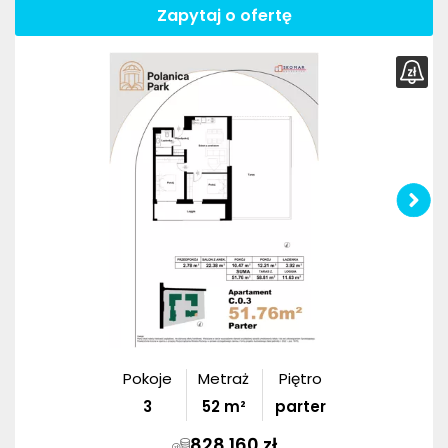
Zapytaj o ofertę
Pokoje
Metraż
Piętro
3
52
m²
parter
828 160 zł