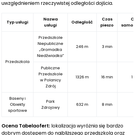
uwzględnieniem rzeczywistej odległości dojścia.
Dalsze plany:
Nazwa
Czas
C
Typ usługi
Odległość
III etap- Twój wymarzony apartament w tym etapie
usługi
pieszo
samo
jest już dostępny w sprzedaży. Na parterze
Przedszkole
przewidzieliśmy lokale usługowe z branży beauty,
Niepubliczne
medycyny estetycznej i wellness, co podnosi wartość
246 m
3 min
„Gromadka
inwestycji
Niedźwiadka”
Przedszkola
IV etap zakłada sale konferencyjne, co czyni inwestycję
Publiczne
jeszcze bardziej atrakcyjną dla firm i organizatorów
Przedszkole
1326 m
16 min
1 
w Polanicy
wydarzeń.
Zdrój
Inwestor: Skomar- lokalna firma z wieloletnim
Baseny i
doświadczeniem:
Park
Obiekty
632 m
8 min
Zdrojowy
sportowe
40 lat doświadczenia w branży budowlanej
20 lat doświadczenia w branży turystycznej
Ocena Tabelaofert:
lokalizacja wyróżnia się bardzo
ponad 800 mieszkań oddanych do użytkowania
dobrym dostępem do najbliższego przedszkola oraz