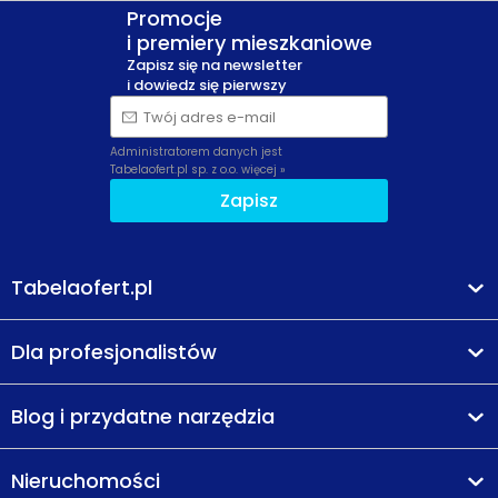
Promocje
i premiery mieszkaniowe
Zapisz się na newsletter
i dowiedz się pierwszy
Twój adres e-mail
Administratorem danych jest
Tabelaofert.pl sp. z o.o.
więcej »
Zapisz
Tabelaofert.pl
Dla profesjonalistów
Blog i przydatne narzędzia
Nieruchomości