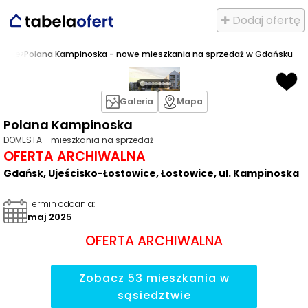
✚ Dodaj ofertę
owice
>
Polana Kampinoska - nowe mieszkania na sprzedaż w Gdańsku
Galeria
Mapa
Polana Kampinoska
DOMESTA - mieszkania na sprzedaż
OFERTA ARCHIWALNA
Gdańsk, Ujeścisko-Łostowice, Łostowice, ul. Kampinoska
Termin oddania
:
maj 2025
OFERTA ARCHIWALNA
Zobacz
53
mieszkania
w
sąsiedztwie