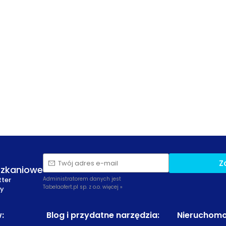
Z
Twój adres e-mail
szkaniowe
tter
Administratorem danych jest
Tabelaofert.pl sp. z o.o.
więcej »
zy
w
:
Blog i przydatne narzędzia
:
Nieruchomo