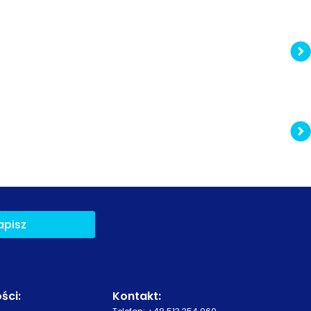
apisz
ści
:
Kontakt: