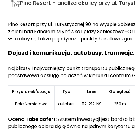
Pino Resort - analiza okolicy przy ul. Tury
Pino Resort przy ul. Turystycznej 90 na Wyspie Sobie
zieleni nad Kanałem Młynówka i plaży Sobieszewo-Orli
w okolicy są także pojedyncze punkty handlowe, gast
Dojazd i komunikacja: autobusy, tramwaje,
Najbliższy i najważniejszy punkt transportu publiczn
podstawową obsługę połączeń w kierunku centrum Gd
Przystanek/stacja
Typ
Linie
Odległość
Pole Namiotowe
autobus
112, 212, N9
250 m
Ocena Tabelaofert:
Atutem inwestycji jest bardzo bl
publicznego opiera się głównie na jednym korytarzu