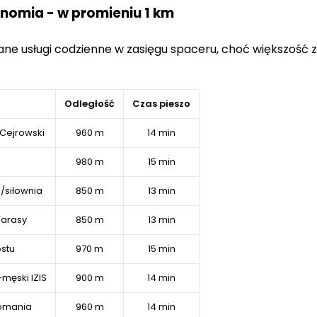
ronomia - w promieniu 1 km
ne usługi codzienne w zasięgu spaceru, choć większość z 
Odległość
Czas pieszo
Cejrowski
960 m
14 min
980 m
15 min
s/siłownia
850 m
13 min
Tarasy
850 m
13 min
ostu
970 m
15 min
-męski IZIS
900 m
14 min
komania
960 m
14 min