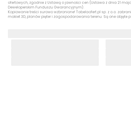
Ocena Tabelaofert:
To lokalizacja z bardzo mocnym d
ofertowych, zgodnie z Ustawą o jawności cen (Ustawa z dnia 21 maj
terenów krajobrazowych niż klasycznych parków miej
Deweloperskim Funduszu Gwarancyjnym).
Kopiowanie treści surowo wzbronione! Tabelaofert.pl sp. z o.o. zabra
makiet 3D, planów pięter i zagospodarowania terenu. Są one objęte