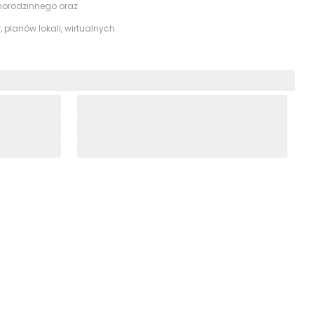
w klimacie lasu i
dnorodzinnego oraz
 planów lokali, wirtualnych