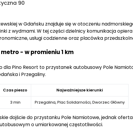
styczna 90
szewskiej w Gdańsku znajduje się w otoczeniu nadmorskie
nki z wydmami. W tej części dzielnicy komunikacja opiera
ronomiczne, usługi codzienne oraz placówka przedszkoln
 metro - w promieniu 1 km
ego dla Pino Resort to przystanek autobusowy Pole Namio
ańska i Przegaliny.
Czas pieszo
Najważniejsze kierunki
3 min
Przegalina, Plac Solidarności, Dworzec Główny
iskie dojście do przystanku Pole Namiotowe, jednak ofert
 autobusowym o umiarkowanej częstotliwości.