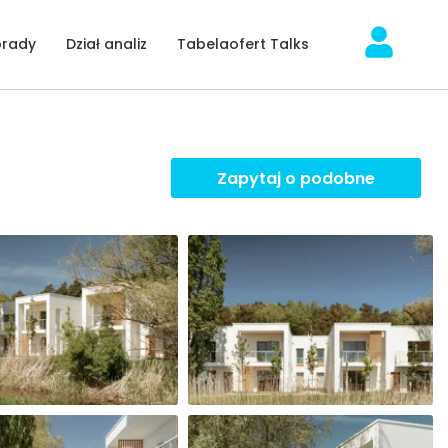
orady
Dział analiz
Tabelaofert Talks
Zapytaj o podobne