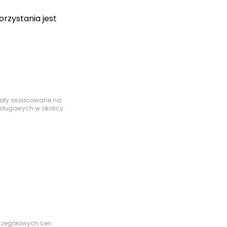
rzystania jest
ne tuż przy osiedlu
ostały oszacowane na
sługowych w okolicy.
szczegółowych cen