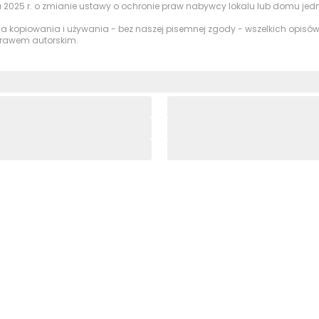
ostępem do naturalnej zieleni na co dzień, choć bardziej 
a 2025 r. o zmianie ustawy o ochronie praw nabywcy lokalu lub domu je
skich.
nia kopiowania i używania - bez naszej pisemnej zgody - wszelkich opisów,
 prawem autorskim.