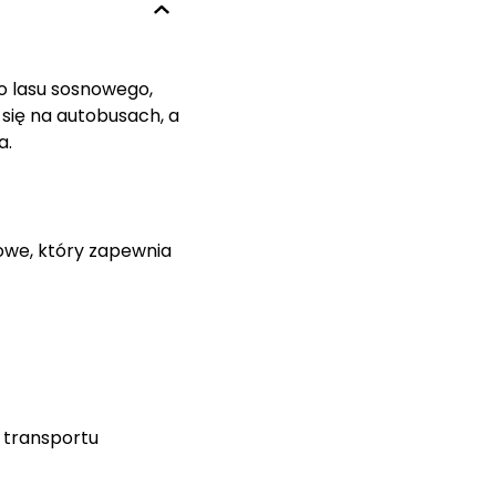
go lasu sosnowego,
 się na autobusach, a
a.
towe, który zapewnia
a transportu