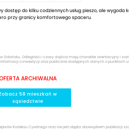
dostęp do kilku codziennych usług pieszo, ale wygoda ko
ero przy granicy komfortowego spaceru.
z naturą, a największym atutem są zielone tereny dostęp
 w Gdańsku. Odległości i czasy dojścia mają charakter orientacyjny i z
nformacji o inwestycji oraz publicznie dostępnych danych o punktach u
Odległość
Czas pieszo
OFERTA ARCHIWALNA
Pino Resort
—
—
owy
80 m
1 min
Zobacz
58
mieszkań
w
sąsiedztwie
 Młynówka
150 m
2 min
ami i pasem lasu
1100 m
16 min
przepisów Kodeksu Cywilnego oraz nie jest objęta obowiązkiem publikacji 