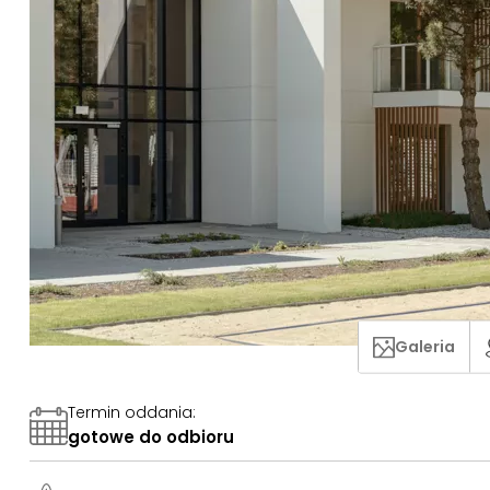
Galeria
Termin oddania
:
gotowe do odbioru