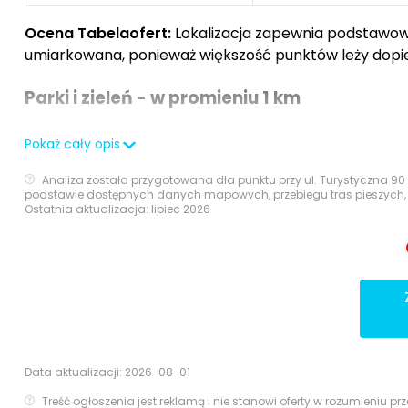
Ocena Tabelaofert:
Lokalizacja zapewnia podstawowy 
umiarkowana, ponieważ większość punktów leży dopi
Parki i zieleń - w promieniu 1 km
Otoczenie inwestycji sprzyja codziennemu kontaktowi 
Pokaż cały opis
oraz bliskość nadmorskiego krajobrazu.
Analiza została przygotowana dla punktu przy ul. Turystyczna 90
podstawie dostępnych danych mapowych, przebiegu tras pieszych, i
Ostatnia aktualizacja: lipiec 2026
Typ usługi
Nazwa
Zieleń na terenie osiedla
Zieleń i strefa rekreacyjna 
Nadmorski las sosn
Teren zielony
Łąki i zieleń nad Kanałem
Park / teren rekreacyjny
Plaża Sobieszewo-Orlinki z wydm
Data aktualizacji:
2026-08-01
Treść ogłoszenia jest reklamą i nie stanowi oferty w rozumieniu 