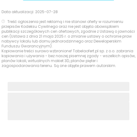
Data aktualizacji:
2025-07-28
Treść ogłoszenia jest reklamą i nie stanowi oferty w rozumieniu
przepisów Kodeksu Cywilnego oraz nie jest objęta obowiązkiem
publikacji szczegółowych cen ofertowych, zgodnie z Ustawą o jawności
cen (Ustawa z dnia 21 maja 2025 r. o zmianie ustawy o ochronie praw
nabywcy lokalu lub domu jednorodzinnego oraz Deweloperskim
Funduszu Gwarancyjnym).
Kopiowanie treści surowo wzbronione! Tabelaofert.pl sp. z o.o. zabrania
kopiowania i używania - bez naszej pisemnej zgody - wszelkich opisów,
planów lokali, wirtualnych makiet 3D, planów pięter i
zagospodarowania terenu. Są one objęte prawem autorskim.