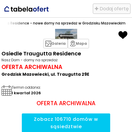
✚ Dodaj ofertę
gutta Residence - nowe domy na sprzedaż w Grodzisku Mazowieckim
Galeria
Mapa
Osiedle Traugutta Residence
Nasz Dom - domy na sprzedaż
OFERTA ARCHIWALNA
Grodzisk Mazowiecki, ul. Traugutta 29E
Termin oddania
:
I kwartał 2026
OFERTA ARCHIWALNA
Zobacz
106710
domów
w
sąsiedztwie