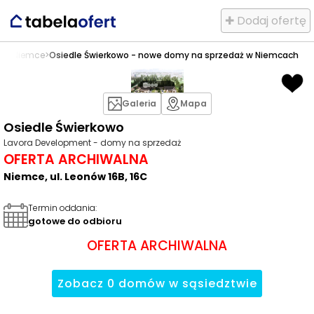
✚ Dodaj ofertę
aż
>
Niemce
>
Osiedle Świerkowo - nowe domy na sprzedaż w Niemcach
Galeria
Mapa
Osiedle Świerkowo
Lavora Development - domy na sprzedaż
OFERTA ARCHIWALNA
Niemce, ul. Leonów 16B, 16C
Termin oddania
:
gotowe do odbioru
OFERTA ARCHIWALNA
Zobacz
0
domów
w sąsiedztwie