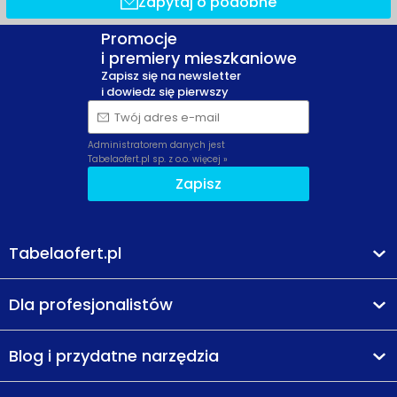
Zapytaj o podobne
Promocje
i premiery mieszkaniowe
Zapisz się na newsletter
i dowiedz się pierwszy
Twój adres e-mail
Administratorem danych jest
Tabelaofert.pl sp. z o.o.
więcej »
Zapisz
Tabelaofert.pl
Dla profesjonalistów
Blog i przydatne narzędzia