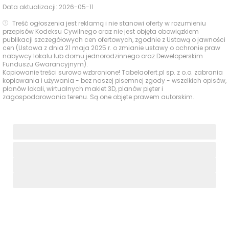
Data aktualizacji:
2026-05-11
Treść ogłoszenia jest reklamą i nie stanowi oferty w rozumieniu
przepisów Kodeksu Cywilnego oraz nie jest objęta obowiązkiem
publikacji szczegółowych cen ofertowych, zgodnie z Ustawą o jawności
cen (Ustawa z dnia 21 maja 2025 r. o zmianie ustawy o ochronie praw
nabywcy lokalu lub domu jednorodzinnego oraz Deweloperskim
Funduszu Gwarancyjnym).
Kopiowanie treści surowo wzbronione! Tabelaofert.pl sp. z o.o. zabrania
kopiowania i używania - bez naszej pisemnej zgody - wszelkich opisów,
planów lokali, wirtualnych makiet 3D, planów pięter i
zagospodarowania terenu. Są one objęte prawem autorskim.