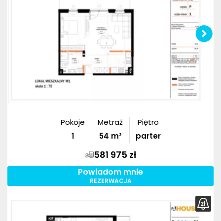
Pokoje
Metraż
Piętro
1
54
m²
parter
581 975 zł
Powiadom mnie
REZERWACJA