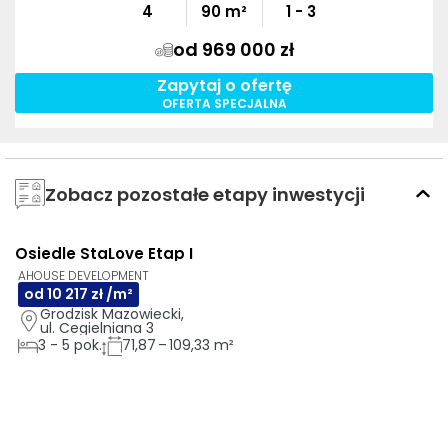
4
90
m²
1 - 3
od 969 000 zł
Zapytaj o ofertę
OFERTA SPECJALNA
Zobacz pozostałe etapy inwestycji
Osiedle StaLove Etap I
GOTOWE DO ODBIORU
AHOUSE DEVELOPMENT
od 10 217 zł /m²
Grodzisk Mazowiecki, 
ul. Cegielniana 3
3
-
5
pok.
71,87 – 109,33 m²