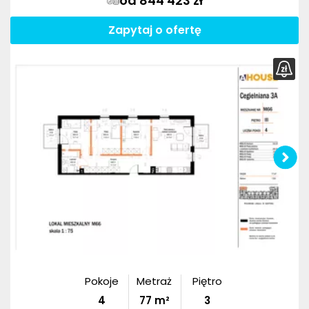
od 844 423 zł
Zapytaj o ofertę
Pokoje
Metraż
Piętro
4
77
m²
3