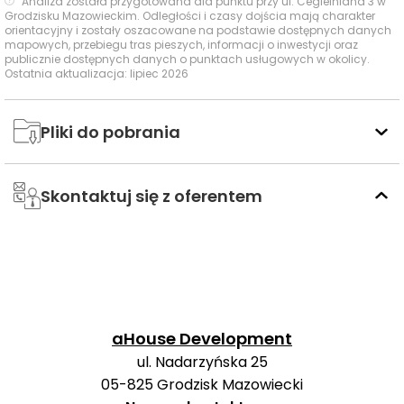
Analiza została przygotowana dla punktu przy ul. Cegielniana 3 w
Grodzisku Mazowieckim. Odległości i czasy dojścia mają charakter
orientacyjny i zostały oszacowane na podstawie dostępnych danych
Ocena Tabelaofert:
Na co dzień lokalizacja oferuje
mapowych, przebiegu tras pieszych, informacji o inwestycji oraz
sensowny dostęp do kilku linii autobusowych w krótkim
publicznie dostępnych danych o punktach usługowych w okolicy.
Ostatnia aktualizacja: lipiec 2026
spacerze, ale brak kolei i innych środków transportu
szynowego wyraźnie ogranicza ogólną atrakcyjność
komunikacyjną.
Pliki do pobrania
Ważne miejsca w okolicy: edukacja, sport,
zakupy i rozrywka
Skontaktuj się z oferentem
W najbliższej okolicy inwestycji dostępna jest szeroka
oferta edukacyjna, sportowa, handlowa i rozrywkowa,
co dobrze wspiera codzienne potrzeby mieszkańców.
Czas
aHouse Development
Typ usługi
Nazwa usługi
Odległość
pieszo
s
ul. Nadarzyńska 25
05-825
Grodzisk Mazowiecki
Przedszkole nr 6 /
280 m
3 min