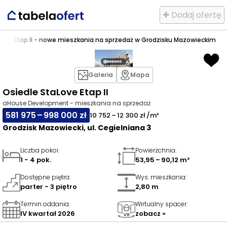
✚ Dodaj ofertę
Love Etap II - nowe mieszkania na sprzedaż w Grodzisku Mazowieckim
Galeria
Mapa
Osiedle StaLove Etap II
aHouse Development - mieszkania na sprzedaż
581 975 – 998 000 zł
10 752 – 12 300 zł /m²
Grodzisk Mazowiecki, ul. Cegielniana 3
Liczba pokoi
:
Powierzchnia
:
1 - 4 pok.
53,95 – 90,12 m²
Dostępne piętra
:
Wys. mieszkania
:
parter - 3 piętro
2,80 m
Termin oddania
:
Wirtualny spacer
:
IV kwartał 2026
zobacz »