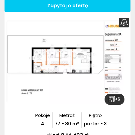
Zapytaj o ofertę
+
6
Pokoje
Metraż
Piętro
4
77
-
80
m²
parter - 3