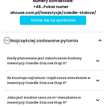
Numery kontaktowe:
Żłobek nr 1
Przedszkola
+48
...
Pokaż numer
Tęczowy Domek
1001 m
12 min
ahouse.com.pl/inwestycje/osiedle-stalove/
Społeczne Liceum
Umów się na spotkanie
Ogólnokształcące
1896 m
23 min
nr 5 STO
Szkoły
średnie
Zespół Szkół
Najczęściej zadawane pytania
Technicznych i
2187 m
27 min
Licealnych Nr 2
Kiedy planowane jest zakończenie budowy
Pływalnia Wodnik
Baseny i
2791 m
36 min
2000
inwestycji Osiedle StaLove Etap II?
Obiekty
sportowe
Strzelnica Magnus
1837 m
23 min
Ile kosztuje najtańsze i najdroższe mieszkanie w
Vendo Park
1812 m
23 min
inwestycji Osiedle StaLove Etap II?
Centra
handlowe
Galeria Grodova
2425 m
30 min
Jaka jest średnia cena za m² mieszkania w
Mediateka
2055 m
26 min
inwestycji Osiedle StaLove Etap II?
Kina i centra