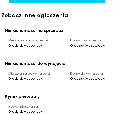
W najbliższym otoczeniu inwestycji dostępna jest
Zobacz inne ogłoszenia
kameralna zieleń osiedlowa oraz kilka praktycznych
terenów rekreacyjnych, z których najważniejszym
celem spacerowym są Stawy Walczewskiego.
Nieruchomości na sprzedaż
Mieszkania na sprzedaż
Domy na sprzedaż
Czas
Grodzisk Mazowiecki
Grodzisk Mazowiecki
Typ usługi
Nazwa
Odległość
pieszo
Zieleń na
Nieruchomości do wynajęcia
Zieleń na osiedlu
terenie Osiedla
—
—
StaLove Etap II
Mieszkania do wynajęcia
Domy do wynajęcia
Grodzisk Mazowiecki
Grodzisk Mazowiecki
Park / teren
Stawy
820 m
11 min
rekreacyjny
Walczewskiego
Skwer przy ul.
Rynek pierwotny
Skwer
540 m
7 min
Teligi / 3 Maja
Nowe mieszkania
Plac zabaw i
Grodzisk Mazowiecki