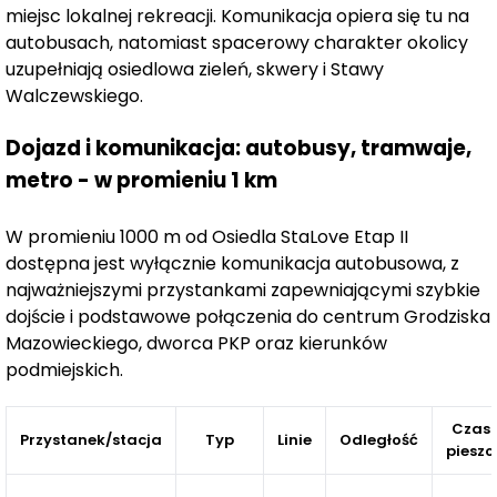
przez pary, po rodziny z dziećmi.
Przemyślane układy
miejsc lokalnej rekreacji. Komunikacja opiera się tu na
pomieszczeń,
duże przeszklenia
oraz praktyczne
autobusach, natomiast spacerowy charakter okolicy
balkony i tarasy
uzupełniają osiedlowa zieleń, skwery i Stawy
zapewniają codzienny komfort
Walczewskiego.
użytkowania.
Dojazd i komunikacja: autobusy, tramwaje,
Położenie inwestycji sprzyja także decyzjom o
zakupie
metro - w promieniu 1 km
mieszkań w celach inwestycyjnych.
Rozwijająca się
infrastruktura Grodziska Mazowieckiego, dobre
połączenie z Warszawą i wysoki popyt na lokale na
W promieniu 1000 m od Osiedla StaLove Etap II
wynajem przekładają się na stabilność inwestycji i
dostępna jest wyłącznie komunikacja autobusowa, z
najważniejszymi przystankami zapewniającymi szybkie
perspektywę wzrostu jej wartości w przyszłości.
dojście i podstawowe połączenia do centrum Grodziska
Mazowieckiego, dworca PKP oraz kierunków
podmiejskich.
Czas
Przystanek/stacja
Typ
Linie
Odległość
pieszo