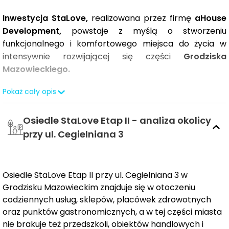
Inwestycja StaLove,
realizowana przez firmę
aHouse
Development,
powstaje z myślą o stworzeniu
funkcjonalnego i komfortowego miejsca do życia w
intensywnie rozwijającej się części
Grodziska
Mazowieckiego.
Pokaż cały opis
W ramach projektu zaplanowano budowę
czterech
nowoczesnych budynków z garażami podziemnymi.
Osiedle StaLove Etap II - analiza okolicy
Łącznie powstanie tu ponad 460 mieszkań o
różnorodnych metrażach i przemyślanych układach,
przy ul. Cegielniana 3
dostosowanych do potrzeb różnych grup odbiorców.
Obecnie dobiega końca realizacja pierwszego etapu. W
Osiedle StaLove Etap II przy ul. Cegielniana 3 w
drugim etapie inwestycji powstanie 80 lokali.
Grodzisku Mazowieckim znajduje się w otoczeniu
codziennych usług, sklepów, placówek zdrowotnych
Założenia projektowe osiedla
StaLove
uwzględniają
oraz punktów gastronomicznych, a w tej części miasta
oczekiwania szerokiego grona mieszkańców – od singli,
nie brakuje też przedszkoli, obiektów handlowych i