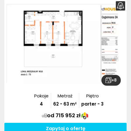
+
8
Pokoje
Metraż
Piętro
4
62
-
63
m²
parter - 3
od 715 952 zł
Zapytaj o ofertę