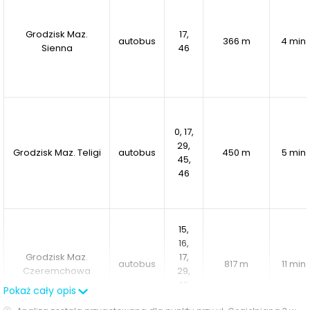
Grodzisk Maz.
17,
autobus
366 m
4 min
Sienna
46
0, 17,
29,
Grodzisk Maz. Teligi
autobus
450 m
5 min
45,
46
15,
16,
Grodzisk Maz.
17,
autobus
817 m
11 min
Czeremchowa
29,
45,
Pokaż cały opis
46