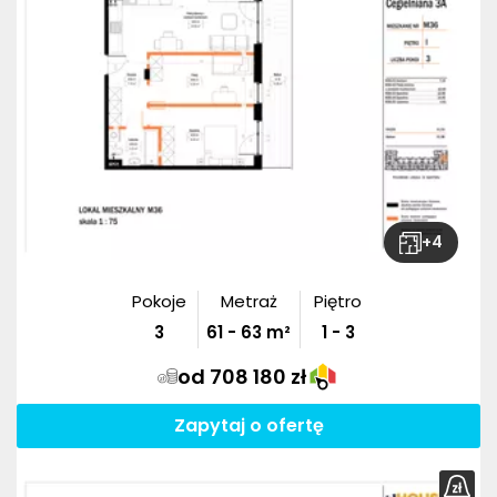
+
4
Pokoje
Metraż
Piętro
3
61
-
63
m²
1 - 3
od 708 180 zł
Zapytaj o ofertę