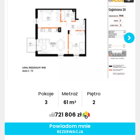
Pokoje
Metraż
Piętro
3
61
m²
2
721 806 zł
Powiadom mnie
REZERWACJA