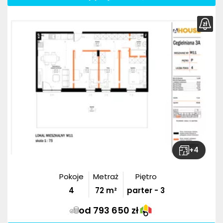
+
4
Pokoje
Metraż
Piętro
4
72
m²
parter - 3
od 793 650 zł