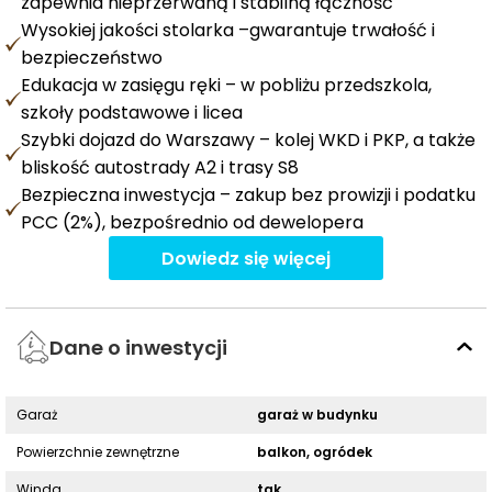
zapewnia nieprzerwaną i stabilną łączność
Wysokiej jakości stolarka –gwarantuje trwałość i
bezpieczeństwo
Edukacja w zasięgu ręki – w pobliżu przedszkola,
szkoły podstawowe i licea
Szybki dojazd do Warszawy – kolej WKD i PKP, a także
bliskość autostrady A2 i trasy S8
Bezpieczna inwestycja – zakup bez prowizji i podatku
PCC (2%), bezpośrednio od dewelopera
Dowiedz się więcej
Dane o inwestycji
Garaż
garaż w budynku
Powierzchnie zewnętrzne
balkon, ogródek
Winda
tak