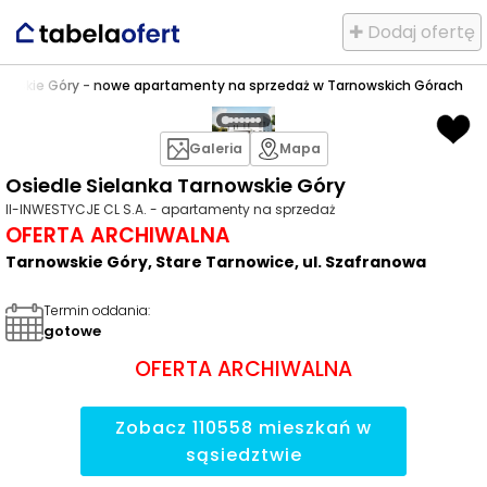
✚ Dodaj ofertę
rnowskie Góry - nowe apartamenty na sprzedaż w Tarnowskich Górach
Galeria
Mapa
Osiedle Sielanka Tarnowskie Góry
II-INWESTYCJE CL S.A. - apartamenty na sprzedaż
OFERTA ARCHIWALNA
Tarnowskie Góry, Stare Tarnowice, ul. Szafranowa
Termin oddania
:
gotowe
OFERTA ARCHIWALNA
Zobacz
110558
mieszkań
w
sąsiedztwie