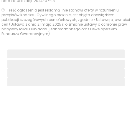
Data aktualizacji:
2024-07-18
Treść ogłoszenia jest reklamą i nie stanowi oferty w rozumieniu
przepisów Kodeksu Cywilnego oraz nie jest objęta obowiązkiem
publikacji szczegółowych cen ofertowych, zgodnie z Ustawą o jawności
cen (Ustawa z dnia 21 maja 2025 r. o zmianie ustawy o ochronie praw
nabywcy lokalu lub domu jednorodzinnego oraz Deweloperskim
Funduszu Gwarancyjnym).