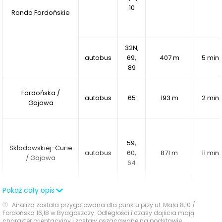
trzyszybowe okna,
10
Rondo Fordońskie
wideodomofony,
system monitoringu terenu zewnętrznego oraz hal
garażowych
32N,
autobus
69,
407 m
5 min
89
Fordońska /
autobus
65
193 m
2 min
Gajowa
59,
Skłodowskiej-Curie
autobus
60,
871 m
11 min
/ Gajowa
64
Pokaż cały opis
Analiza została przygotowana dla punktu przy ul. Mała 8,10 /
36N,
Fordońska 16,18 w Bydgoszczy. Odległości i czasy dojścia mają
Rondo Toruńskie
autobus
908 m
12 min
charakter orientacyjny i zostały oszacowane na podstawie