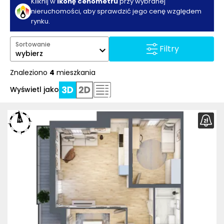
Kliknij w
ikonę cenometru
przy wybranej
nieruchomości, aby sprawdzić jego cenę względem
rynku.
Sortowanie
Filtry
wybierz
Znaleziono
4
mieszkania
Wyświetl jako