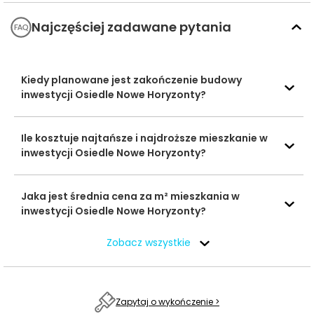
Przedszkole
1029 m
13 min
Najczęściej zadawane pytania
Panda
Przedszkola
Przedszkole
1304 m
17 min
Biedroneczka
Kiedy planowane jest zakończenie budowy
inwestycji Osiedle Nowe Horyzonty?
VIII Liceum
732 m
9 min
Ogólnokształcące
Szkoły
Ile kosztuje najtańsze i najdroższe mieszkanie w
I Liceum
średnie
inwestycji Osiedle Nowe Horyzonty?
Ogólnokształcące
2691 m
35 min
im. Cypriana
Kamila Norwida
Jaka jest średnia cena za m² mieszkania w
inwestycji Osiedle Nowe Horyzonty?
Collegium
Medicum im.
Ludwika
Zobacz wszystkie
Rydygiera w
1077 m
14 min
Bydgoszczy
Katedra Biologii i
Biochemii
Zapytaj o wykończenie >
Uczelnie
Medycznej