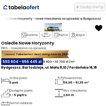
✚ Dodaj ofertę
siedle Nowe Horyzonty - nowe mieszkania na sprzedaż w Bydgoszczy
Galeria
Piętra
Mapa
Osiedle Nowe Horyzonty
PRES - mieszkania na sprzedaż
Laureat
Tabelaofert Best Living Awards 2026
593 604 – 656 445 zł
9 900 – 10 700 zł /m²
Bydgoszcz, Bartodzieje, ul. Mała 8,10 / Fordońska 16,18
Liczba pokoi
:
Powierzchnia
:
3 pok.
59,96 – 61,35 m²
Dostępne piętra
:
Wys. mieszkania
:
1 - 5 piętro
2,60 m
Termin oddania
: