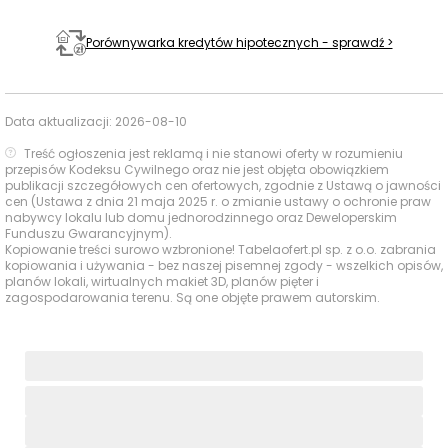
wyższe
Collegium
Porównywarka kredytów hipotecznych - sprawdź >
Medicum UMK -
Centrum
1158 m
15 min
Symulacji
Medycznych - w
Data aktualizacji:
2026-08-10
budowie
Treść ogłoszenia jest reklamą i nie stanowi oferty w rozumieniu
przepisów Kodeksu Cywilnego oraz nie jest objęta obowiązkiem
Basen Neptun
706 m
9 min
publikacji szczegółowych cen ofertowych, zgodnie z Ustawą o jawności
Baseny i
cen (Ustawa z dnia 21 maja 2025 r. o zmianie ustawy o ochronie praw
Obiekty
nabywcy lokalu lub domu jednorodzinnego oraz Deweloperskim
Grupa Moderator
sportowe
1329 m
17 min
Funduszu Gwarancyjnym).
Arena
Kopiowanie treści surowo wzbronione! Tabelaofert.pl sp. z o.o. zabrania
kopiowania i używania - bez naszej pisemnej zgody - wszelkich opisów,
Arkada Galeria
planów lokali, wirtualnych makiet 3D, planów pięter i
744 m
9 min
zagospodarowania terenu. Są one objęte prawem autorskim.
Wnętrz
Centra
handlowe
Focus Mall
1983 m
26 min
Bydgoszcz
Ocena Tabelaofert:
lokalizacja zapewnia bardzo
praktyczny dostęp do codziennych usług, a szczególnie