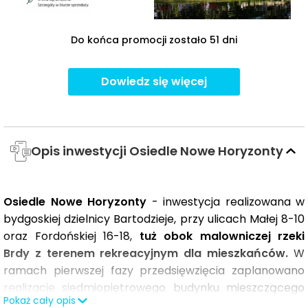
Do końca promocji zostało 51 dni
Dowiedz się więcej
Opis inwestycji Osiedle Nowe Horyzonty
Osiedle Nowe Horyzonty
- inwestycja realizowana w
bydgoskiej dzielnicy Bartodzieje, przy ulicach Małej 8-10
oraz Fordońskiej 16-18,
tuż obok malowniczej rzeki
Brdy z terenem rekreacyjnym dla mieszkańców.
W
ramach pierwszej fazy przedsięwzięcia zaplanowano
realizację siedmiopiętrowego budynku mieszczącego
Pokaż cały opis
149 ustawnych mieszkań.