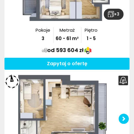
+
3
Pokoje
Metraż
Piętro
3
60
-
61
m²
1 - 5
od 593 604 zł
Zapytaj o ofertę