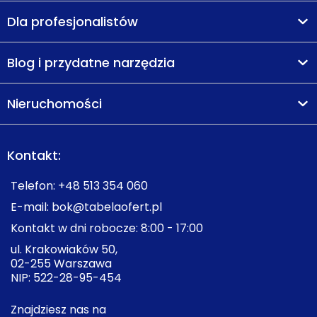
Park miejski
Park Centralny
650 m
9 min
Dla profesjonalistów
Ocena Tabelaofert:
to lokalizacja z ponadprzeciętnie
Blog i przydatne narzędzia
dobrym dostępem do zieleni, łącząca codzienny
komfort osiedlowy z bliskością pełnowymiarowych
parków i tras spacerowych.
Nieruchomości
Kontakt:
Telefon:
+48 513 354 060
E-mail:
bok@tabelaofert.pl
Kontakt w dni robocze: 8:00 - 17:00
ul. Krakowiaków 50,
02-255 Warszawa
NIP: 522-28-95-454
Znajdziesz nas na