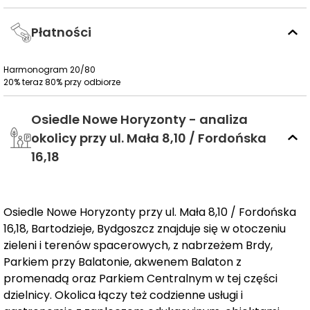
Lokalizacja ta jest doskonałym wyborem dla osób
Płatności
poszukujących równowagi między dynamicznym
życiem miasta, a spokojem i harmonią z naturą. W
Harmonogram 20/80
pobliżu osiedla znajdują się
liczne punkty usługowe i
20% teraz 80% przy odbiorze
edukacyjne
, w tym żłobki, przedszkola, szkoły,
supermarket, park, klub fitness, przystanki komunikacji
Osiedle Nowe Horyzonty - analiza
miejskiej oraz bulwary, zapewniające
łatwy dostęp do
okolicy przy ul. Mała 8,10 / Fordońska
centrum miasta
.
16,18
Osiedle Nowe Horyzonty
wyróżniają się nowoczesnymi
rozwiązaniami technologicznymi i ekologicznymi, takimi
jak
stacja zmiękczania wody
,
instalacje
Osiedle Nowe Horyzonty przy ul. Mała 8,10 / Fordońska
fotowoltaiczne
na dachach zasilające części wspólne,
16,18, Bartodzieje, Bydgoszcz znajduje się w otoczeniu
system automatycznego wykorzystania wody
zieleni i terenów spacerowych, z nabrzeżem Brdy,
deszczowej
oraz ograniczenie ruchu samochodowego
Parkiem przy Balatonie, akwenem Balaton z
na terenie osiedla dzięki umieszczeniu około 90% miejsc
promenadą oraz Parkiem Centralnym w tej części
dzielnicy. Okolica łączy też codzienne usługi i
parkingowych w
podziemnych halach garażowych
.