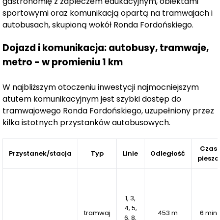
gastronomię z zapleczem edukacyjnym, obiektami
Dodatkowo, osiedle oferuje
zewnętrzne stanowiska do
sportowymi oraz komunikacją opartą na tramwajach i
ładowania pojazdów elektrycznych
z możliwością
autobusach, skupioną wokół Ronda Fordońskiego.
instalacji indywidualnych punktów ładowania.
Dla podniesienia komfortu mieszkańców, osiedle
Dojazd i komunikacja: autobusy, tramwaje,
zostało wyposażone w szereg udogodnień
:
metro - w promieniu 1 km
rolety zewnętrzne w każdym mieszkaniu,
W najbliższym otoczeniu inwestycji najmocniejszym
drzwi antywłamaniowe o podwyższonej izolacyjności
atutem komunikacyjnym jest szybki dostęp do
akustycznej,
tramwajowego Ronda Fordońskiego, uzupełniony przez
podwyższone ogrodzenia ogródków o wysokości co
kilka istotnych przystanków autobusowych.
najmniej 1,5 metra,
przestronne windy o cichej pracy, mieszczące min. 10
Czas
osób,
Przystanek/stacja
Typ
Linie
Odległość
pieszo
komórki lokatorskie i schowki,
wózkownie,
stojaki rowerowe,
1, 3,
system wentylacji mechanicznej z nawiewnikami
4, 5,
tramwaj
453 m
6 min
okiennymi,
6, 8,