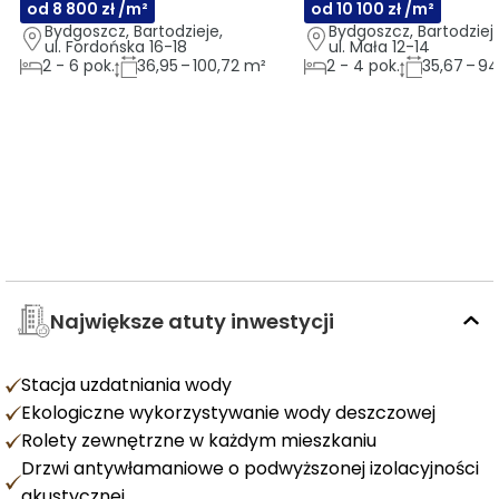
od 8 800 zł /m²
od 10 100 zł /m²
Bydgoszcz, Bartodzieje, 
Bydgoszcz, Bartodzieje
ul. Fordońska 16-18
ul. Mała 12-14
2
-
6
pok.
36,95 – 100,72 m²
2
-
4
pok.
35,67 – 9
Największe atuty inwestycji
Stacja uzdatniania wody
Ekologiczne wykorzystywanie wody deszczowej
Rolety zewnętrzne w każdym mieszkaniu
Drzwi antywłamaniowe o podwyższonej izolacyjności
akustycznej