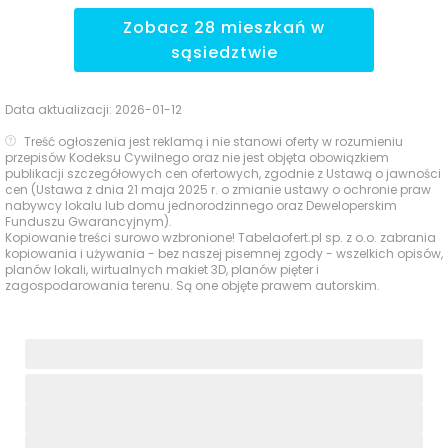
Zobacz
28
mieszkań
w
sąsiedztwie
Data aktualizacji:
2026-01-12
Treść ogłoszenia jest reklamą i nie stanowi oferty w rozumieniu
przepisów Kodeksu Cywilnego oraz nie jest objęta obowiązkiem
publikacji szczegółowych cen ofertowych, zgodnie z Ustawą o jawności
cen (Ustawa z dnia 21 maja 2025 r. o zmianie ustawy o ochronie praw
nabywcy lokalu lub domu jednorodzinnego oraz Deweloperskim
Funduszu Gwarancyjnym).
Kopiowanie treści surowo wzbronione! Tabelaofert.pl sp. z o.o. zabrania
kopiowania i używania - bez naszej pisemnej zgody - wszelkich opisów,
planów lokali, wirtualnych makiet 3D, planów pięter i
zagospodarowania terenu. Są one objęte prawem autorskim.