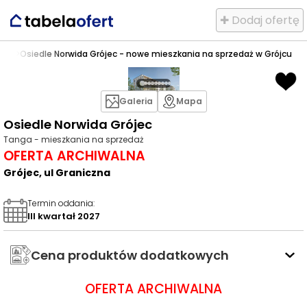
✚ Dodaj ofertę
ójec
>
Osiedle Norwida Grójec - nowe mieszkania na sprzedaż w Grójcu
Galeria
Mapa
Osiedle Norwida Grójec
Tanga - mieszkania na sprzedaż
OFERTA ARCHIWALNA
Grójec, ul Graniczna
Termin oddania
:
III kwartał 2027
Cena produktów dodatkowych
OFERTA ARCHIWALNA