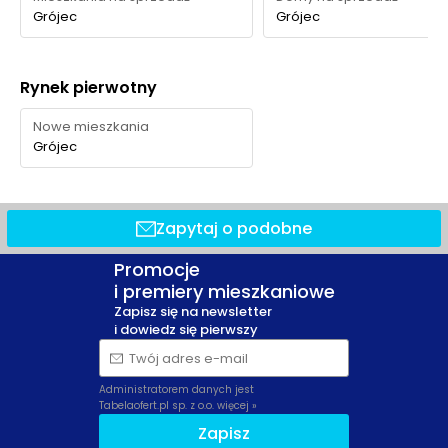
Grójec
Grójec
Rynek pierwotny
Nowe mieszkania
Grójec
Zapytaj o podobne
Promocje
i premiery mieszkaniowe
Zapisz się na newsletter
i dowiedz się pierwszy
Twój adres e-mail
Administratorem danych jest
Tabelaofert.pl sp. z o.o.
więcej »
Zapisz