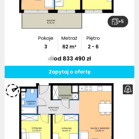
+
5
Pokoje
Metraż
Piętro
3
62
m²
2 - 6
od 833 490 zł
Zapytaj o ofertę