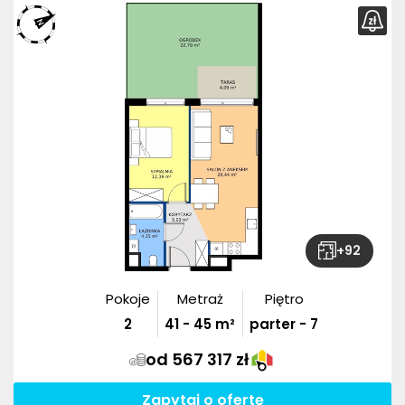
+
92
Pokoje
Metraż
Piętro
2
41
-
45
m²
parter - 7
od 567 317 zł
Zapytaj o ofertę