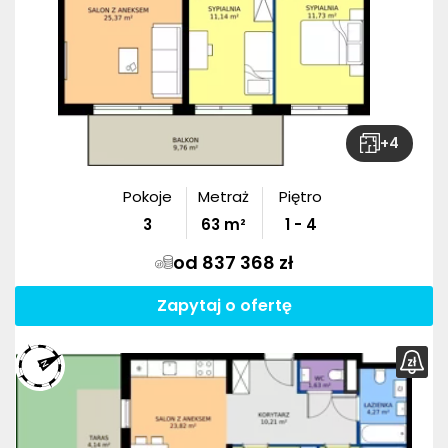
+
4
Pokoje
Metraż
Piętro
3
63
m²
1 - 4
od 837 368 zł
Zapytaj o ofertę