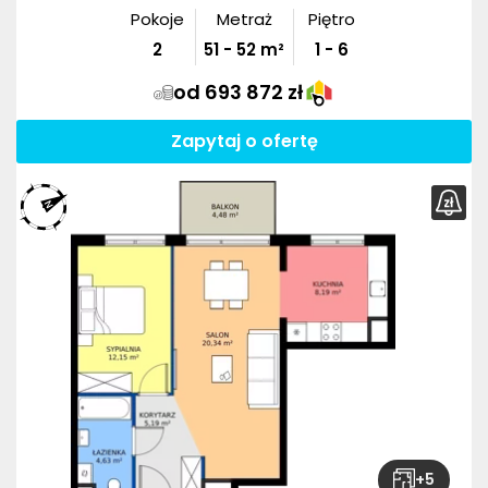
Pokoje
Metraż
Piętro
2
51
-
52
m²
1 - 6
od 693 872 zł
Zapytaj o ofertę
+
5