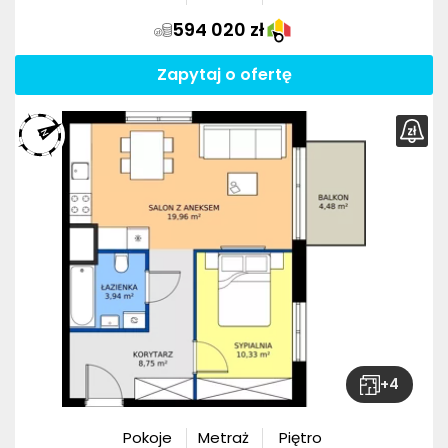
594 020 zł
Zapytaj o ofertę
+
4
Pokoje
Metraż
Piętro