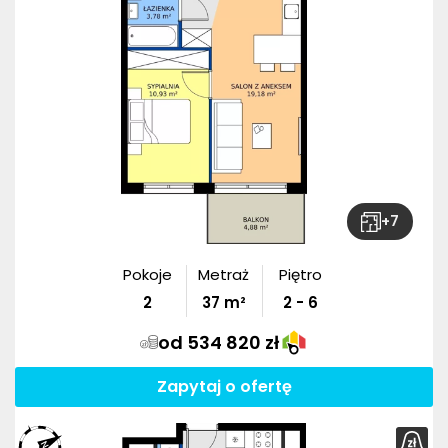
+
7
Pokoje
Metraż
Piętro
2
37
m²
2 - 6
od 534 820 zł
Zapytaj o ofertę