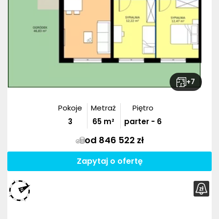
+
7
Pokoje
Metraż
Piętro
3
65
m²
parter - 6
od 846 522 zł
Zapytaj o ofertę