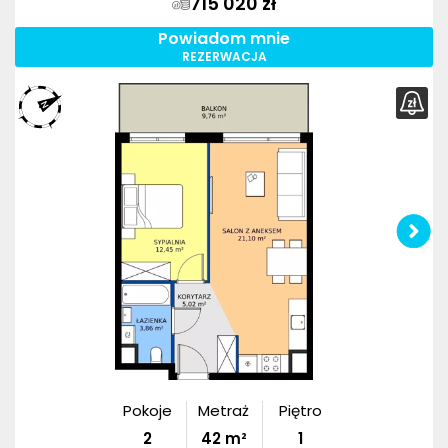
715 020 zł
Powiadom mnie
REZERWACJA
Pokoje
Metraż
Piętro
2
42
m²
1