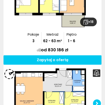
+
18
Pokoje
Metraż
Piętro
3
62
-
63
m²
1 - 6
od 830 186 zł
Zapytaj o ofertę