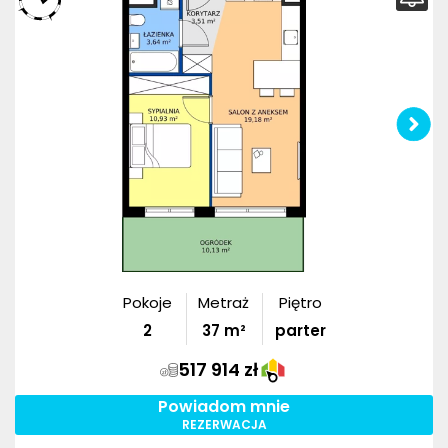
Pokoje
Metraż
Piętro
2
37
m²
parter
517 914 zł
Powiadom mnie
REZERWACJA