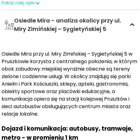
Pokaż cały opis
przez stolicę, a jednocześnie cenią spokojne otoczenie,
dostęp do zieleni i wygodę codziennego życia.
Osiedle Mira - analiza okolicy przy ul.
Miry Zimińskiej – Sygietyńskiej 5
Przemyślany układ osiedla, sprawna komunikacja z
Warszawą oraz sąsiedztwo terenów rekreacyjnych
tworzą warunki sprzyjające zarówno odpoczynkowi, jak
Osiedle Mira przy ul. Miry Zimińskiej – Sygietyńskiej 5 w
i aktywnemu spędzaniu czasu.
Pruszkowie korzysta z centralnego położenia, w którym
obok zabudowy miejskiej wyraźnie obecne są tereny
zielone i codzienne usługi. W okolicy znajdują się parki
Architektura Osiedla Mira łączy współczesną estetykę
Anielin i Park Kościuszki, sklepy, apteki, gastronomia,
z lokalnym kontekstem. Projekt nawiązuje do postaci
obiekty sportowe oraz placówki edukacyjne, a
Miry Zimińskiej-Sygietyńskiej – współtwórczyni Zespołu
komunikacja opiera się na stacji kolejowej Pruszków i
Ludowego Pieśni i Tańca „Mazowsze”. Mural inspirowany
sieci autobusów obsługujących centrum miasta oraz
jej osobą oraz delikatne motywy ludowe zastosowane
relacje lokalne.
na elewacji nadają inwestycji rozpoznawalny,
artystyczny charakter.
Dojazd i komunikacja: autobusy, tramwaje,
metro - w promieniu 1 km