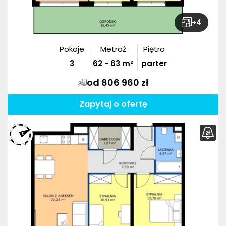
+
4
Pokoje
Metraż
Piętro
3
62
-
63
m²
parter
od 806 960 zł
Zapytaj o ofertę