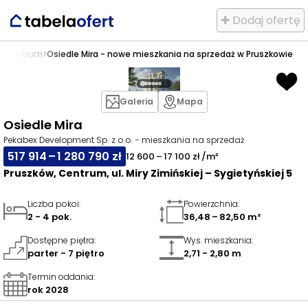
✚ Dodaj ofertę
w
>
Centrum
>
Osiedle Mira - nowe mieszkania na sprzedaż w Pruszkowie
Galeria
Mapa
Osiedle Mira
Pekabex Development Sp. z o.o. - mieszkania na sprzedaż
517 914 – 1 280 790 zł
12 600 – 17 100 zł /m²
Pruszków, Centrum, ul. Miry Zimińskiej – Sygietyńskiej 5
Liczba pokoi
:
Powierzchnia
:
2 - 4 pok.
36,48 – 82,50 m²
Dostępne piętra
:
Wys. mieszkania
:
parter - 7 piętro
2,71 - 2,80 m
Termin oddania
:
rok 2028