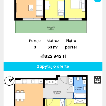
Pokoje
Metraż
Piętro
3
63
m²
parter
822 942 zł
Zapytaj o ofertę