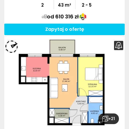
2
43
m²
2 - 5
od 610 316 zł
Zapytaj o ofertę
+
21