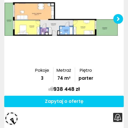
Pokoje
Metraż
Piętro
3
74
m²
parter
938 448 zł
Zapytaj o ofertę