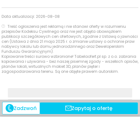
Uczelnie
Stosowanych im.
868 m
11 min
wyższe
Haliny
Konopackiej
Data aktualizacji:
2026-08-08
Treść ogłoszenia jest reklamą i nie stanowi oferty w rozumieniu
Hala Sportowa
przepisów Kodeksu Cywilnego oraz nie jest objęta obowiązkiem
869 m
12 min
Baseny i
Znicz
publikacji szczegółowych cen ofertowych, zgodnie z Ustawą o jawności
Obiekty
cen (Ustawa z dnia 21 maja 2025 r. o zmianie ustawy o ochronie praw
nabywcy lokalu lub domu jednorodzinnego oraz Deweloperskim
sportowe
Miejska Kryta
1759 m
23 min
Funduszu Gwarancyjnym).
Pływalnia Kapry
Kopiowanie treści surowo wzbronione! Tabelaofert.pl sp. z o.o. zabrania
kopiowania i używania - bez naszej pisemnej zgody - wszelkich opisów,
planów lokali, wirtualnych makiet 3D, planów pięter i
Centra
Nowa Stacja
1095 m
14 min
zagospodarowania terenu. Są one objęte prawem autorskim.
handlowe
Ocena Tabelaofert:
to lokalizacja szczególnie
atrakcyjna dla rodzin i osób aktywnych, z bardzo
bliskim dostępem do szkół, przedszkoli, sportu oraz
Zadzwoń
Zapytaj o ofertę
wygodnych zakupów.
Usługi na co dzień: zakupy, zdrowie i
gastronomia - w promieniu 1 km