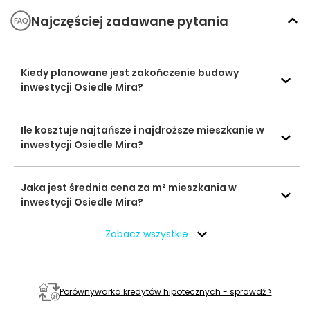
rodzinnego i aktywnego stylu życia.
Najczęściej zadawane pytania
Czas
Typ usługi
Nazwa usługi
Odległość
pieszo
s
Kiedy planowane jest zakończenie budowy
inwestycji Osiedle Mira?
Przedszkole
567 m
7 min
Montessori
Przedszkola
Ile kosztuje najtańsze i najdroższe mieszkanie w
Przedszkole
991 m
12 min
inwestycji Osiedle Mira?
Miejskie nr 10
Liceum
Jaka jest średnia cena za m² mieszkania w
Ogólnokształcące
91 m
1 min
inwestycji Osiedle Mira?
im. Tadeusza
Szkoły
Kościuszki
średnie
Zobacz wszystkie
Liceum
Ogólnokształcące
577 m
7 min
im. Tomasza Zana
Porównywarka kredytów hipotecznych - sprawdź >
Akademia Nauk