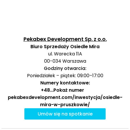
66,
67,
78
3, 4,
Elektrownia
autobus
851 m
11 
48
Pekabex Development Sp. z o.o.
Biuro Sprzedaży Osiedle Mira
Ocena Tabelaofert:
lokalizacja oferuje dobry i
ul. Warecka 11A
praktyczny dostęp do transportu publicznego, przede
00-034
Warszawa
wszystkim dzięki kolei i kilku sensownym przystankom
Godziny otwarcia:
autobusowym, choć najmocniejsze połączenia
Poniedziałek – piątek: 09:00–17:00
wymagają kilkuminutowego dojścia.
Numery kontaktowe:
+48
...
Pokaż numer
Ważne miejsca w okolicy: edukacja, sport,
pekabexdevelopment.com/inwestycja/osiedle-
zakupy i rozrywka
mira-w-pruszkowie/
Umów się na spotkanie
W najbliższym otoczeniu inwestycji wyróżnia się bardzo
dobra dostępność edukacji, sportu i codziennych usług
czasu wolnego, co przekłada się na wygodę życia