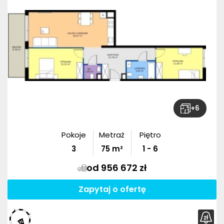
+
6
Pokoje
Metraż
Piętro
3
75
m²
1 - 6
od 956 672 zł
Zapytaj o ofertę