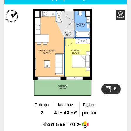
+
5
Pokoje
Metraż
Piętro
2
41
-
43
m²
parter
od 559 170 zł