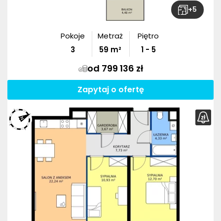
+
5
Pokoje
Metraż
Piętro
3
59
m²
1 - 5
od 799 136 zł
Zapytaj o ofertę