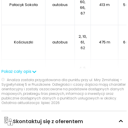
60,
Pałacyk Sokoła
autobus
413 m
5 
infrastruktury potrzebnej na co dzień oraz miejsc
66,
67
sprzyjających aktywnemu wypoczynkowi.
2, 10,
Kościuszki
autobus
61,
475 m
6 
62
4, 5,
Pokaż cały opis
6, 7,
USC
autobus
518 m
7 
10,
Analiza została przygotowana dla punktu przy ul. Miry Zimińskiej –
Sygietyńskiej 5 w Pruszkowie. Odległości i czasy dojścia mają charakter
67
orientacyjny i zostały oszacowane na podstawie dostępnych danych
mapowych, przebiegu tras pieszych, informacji o inwestycji oraz
publicznie dostępnych danych o punktach usługowych w okolicy.
Ostatnia aktualizacja: lipiec 2026
1, 2,
5, 6,
7, 10,
Skontaktuj się z oferentem
PKP Pruszków
autobus
60,
607 m
8 