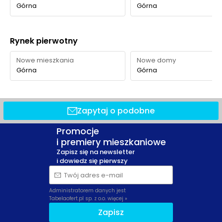
Górna
Górna
Rynek pierwotny
Nowe mieszkania
Nowe domy
Górna
Górna
Zapytaj o podobne
Promocje
i premiery mieszkaniowe
Zapisz się na newsletter
i dowiedz się pierwszy
Twój adres e-mail
Administratorem danych jest
Tabelaofert.pl sp. z o.o.
więcej »
Zapisz