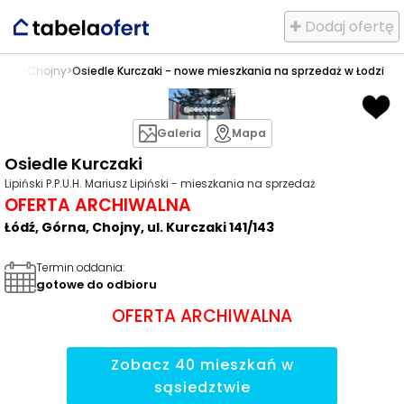
✚ Dodaj ofertę
órna
>
Chojny
>
Osiedle Kurczaki - nowe mieszkania na sprzedaż w Łodzi
Galeria
Mapa
Osiedle Kurczaki
Lipiński P.P.U.H. Mariusz Lipiński - mieszkania na sprzedaż
OFERTA ARCHIWALNA
Łódź, Górna, Chojny, ul. Kurczaki 141/143
Termin oddania
:
gotowe do odbioru
OFERTA ARCHIWALNA
Zobacz
40
mieszkań
w
sąsiedztwie