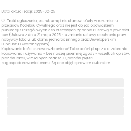
Data aktualizacji:
2025-02-25
Treść ogłoszenia jest reklamą i nie stanowi oferty w rozumieniu
przepisów Kodeksu Cywilnego oraz nie jest objęta obowiązkiem
publikacji szczegółowych cen ofertowych, zgodnie z Ustawą o jawności
cen (Ustawa z dnia 21 maja 2025 r. o zmianie ustawy o ochronie praw
nabywcy lokalu lub domu jednorodzinnego oraz Deweloperskim
Funduszu Gwarancyjnym).
Kopiowanie treści surowo wzbronione! Tabelaofert.pl sp. z o.o. zabrania
kopiowania i używania - bez naszej pisemnej zgody - wszelkich opisów,
planów lokali, wirtualnych makiet 3D, planów pięter i
zagospodarowania terenu. Są one objęte prawem autorskim.