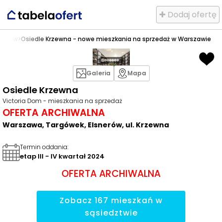
✚ Dodaj ofertę
snerów
>
Osiedle Krzewna - nowe mieszkania na sprzedaż w Warszawie
Galeria
Mapa
Osiedle Krzewna
Victoria Dom - mieszkania na sprzedaż
OFERTA ARCHIWALNA
Warszawa, Targówek, Elsnerów, ul. Krzewna
Termin oddania
:
etap III - IV kwartał 2024
OFERTA ARCHIWALNA
Zobacz
167
mieszkań
w
sąsiedztwie