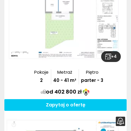
+
4
Pokoje
Metraż
Piętro
2
40
-
41
m²
parter - 3
od 402 800 zł
Zapytaj o ofertę