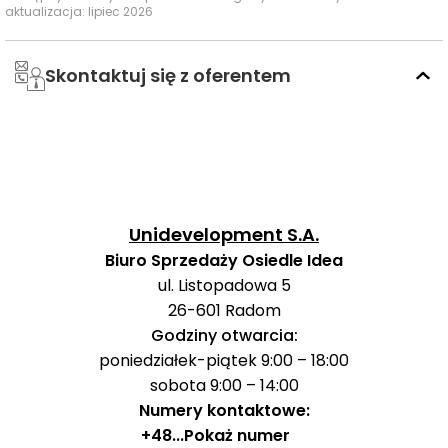
dostępną dopiero po dłuższym dojściu pieszym.
aktualizacja: lipiec 2026
Ważne miejsca w okolicy: edukacja, sport,
Skontaktuj się z oferentem
zakupy i rozrywka
W najbliższym otoczeniu inwestycji uwagę zwraca
wygodny dostęp do codziennych usług dla rodzin,
zakupów oraz edukacji, z kilkoma istotnymi punktami
osiągalnymi w krótkim czasie samochodem.
Unidevelopment S.A.
Biuro Sprzedaży Osiedle Idea
Czas
Typ usługi
Nazwa usługi
Odległość
ul. Listopadowa 5
pieszo
sam
26-601
Radom
Niepubliczne
Godziny otwarcia:
Przedszkole
Przedszkola
1487 m
19 min
poniedziałek-piątek 9:00 – 18:00
Planeta
sobota 9:00 – 14:00
Odkrywców
Numery kontaktowe:
Zespół Szkół
+48
...
Pokaż numer
1843 m
24 min
Ekonomicznych