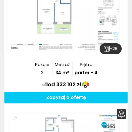
+
26
Pokoje
Metraż
Piętro
2
34
m²
parter - 4
od 333 102 zł
Zapytaj o ofertę