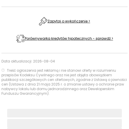
3294 m
42 min
Tennis Club
Galeria Sawoy
1451 m
18 min
Centra
Zapytaj o wykończenie >
handlowe
OMNI Centrum
2416 m
32 min
Porównywarka kredytów hipotecznych - sprawdź >
Kraina Marzeń
2952 m
38 min
Kina i centra
rozrywki
Split
3585 m
46 min
Data aktualizacji:
2026-08-04
Ocena Tabelaofert:
Lokalizacja dobrze wspiera
Treść ogłoszenia jest reklamą i nie stanowi oferty w rozumieniu
codzienne zakupy i podstawowe potrzeby rodzinne, a
przepisów Kodeksu Cywilnego oraz nie jest objęta obowiązkiem
wybrane usługi edukacyjne i rekreacyjne są dostępne w
publikacji szczegółowych cen ofertowych, zgodnie z Ustawą o jawności
cen (Ustawa z dnia 21 maja 2025 r. o zmianie ustawy o ochronie praw
rozsądnym czasie, zwłaszcza samochodem.
nabywcy lokalu lub domu jednorodzinnego oraz Deweloperskim
Funduszu Gwarancyjnym).
Usługi na co dzień: zakupy, zdrowie i
gastronomia - w promieniu 1 km
W najbliższym otoczeniu inwestycji dostępne są przede