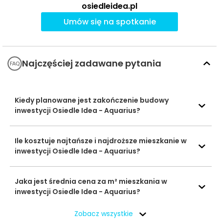
osiedleidea.pl
Szkoły
Zespół Szkół
Umów się na spotkanie
średnie
Technicznych
2508 m
32 min
im. Tadeusza
Kościuszki
Najczęściej zadawane pytania
Uniwersytet
Radomski im.
Kazimierza
2914 m
37 min
Pułaskiego -
Kiedy planowane jest zakończenie budowy
Wydział
inwestycji Osiedle Idea - Aquarius?
Uczelnie
Mechaniczny
wyższe
Uniwersytet
Ile kosztuje najtańsze i najdroższe mieszkanie w
Radomski im.
inwestycji Osiedle Idea - Aquarius?
3053 m
40 min
Kazimierza
Pułaskiego
Jaka jest średnia cena za m² mieszkania w
Hala Sportowa
inwestycji Osiedle Idea - Aquarius?
1879 m
24 min
Baseny i
Start
Obiekty
Zobacz wszystkie
sportowe
Lexus Radom