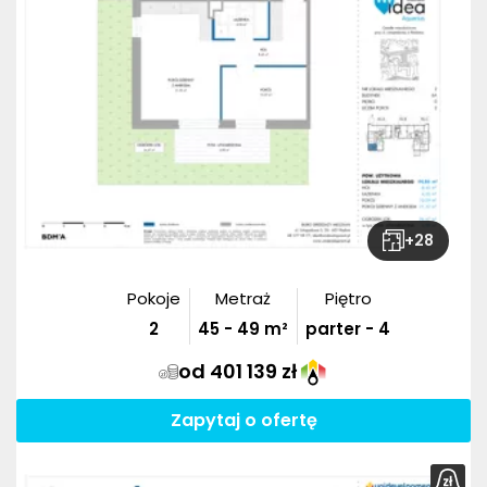
+
28
Pokoje
Metraż
Piętro
2
45
-
49
m²
parter - 4
od 401 139 zł
Zapytaj o ofertę