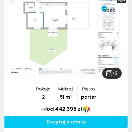
+
2
Pokoje
Metraż
Piętro
2
51
m²
parter
od 442 395 zł
Zapytaj o ofertę