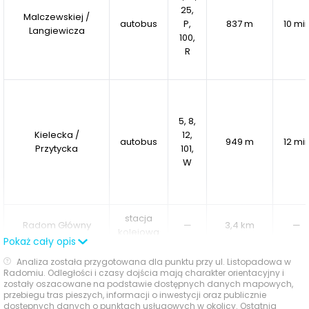
25,
Malczewskiej /
autobus
P,
837 m
10 mi
Langiewicza
100,
R
5, 8,
Kielecka /
12,
autobus
949 m
12 mi
Przytycka
101,
W
stacja
Radom Główny
—
3,4 km
—
kolejowa
Pokaż cały opis
Analiza została przygotowana dla punktu przy ul. Listopadowa w
Ocena Tabelaofert:
lokalizacja ma realny, ale
Radomiu. Odległości i czasy dojścia mają charakter orientacyjny i
przeciętny dostęp do transportu publicznego, oparty
zostały oszacowane na podstawie dostępnych danych mapowych,
przebiegu tras pieszych, informacji o inwestycji oraz publicznie
głównie na autobusach, z sensowniejszą ofertą
dostępnych danych o punktach usługowych w okolicy. Ostatnia