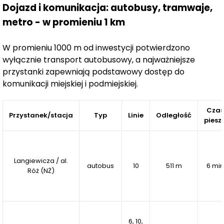
Dojazd i komunikacja: autobusy, tramwaje,
między innymi efektywne gospodarowanie wodą
opadową.
metro - w promieniu 1 km
Potwierdzeniem wysokich standardów środowiskowych
W promieniu 1000 m od inwestycji potwierdzono
osiedla jest
certyfikacja BREEAM
. Etap Aurora jako
wyłącznie transport autobusowy, a najważniejsze
pierwszy projekt mieszkaniowy w Radomiu uzyskał ten
przystanki zapewniają podstawowy dostęp do
certyfikat, a kolejne części inwestycji realizowane są
komunikacji miejskiej i podmiejskiej.
zgodnie z wymaganiami tego systemu oceny. Aquarius
już na etapie projektowym otrzymał ocenę „Very
Czas
Przystanek/stacja
Typ
Linie
Odległość
Good”, potwierdzającą zastosowanie rozwiązań
piesz
wspierających zrównoważony rozwój i komfort
przyszłych mieszkańców.
Langiewicza / al.
autobus
10
511 m
6 min
Róż (NŻ)
6, 10,