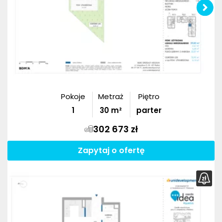
Pokoje
Metraż
Piętro
1
30
m²
parter
302 673 zł
Zapytaj o ofertę