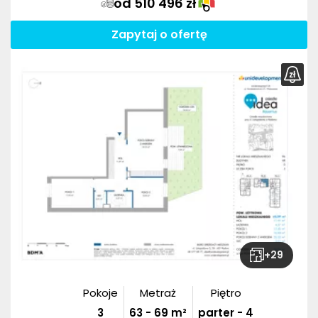
od 510 496 zł
Zapytaj o ofertę
+
29
Pokoje
Metraż
Piętro
3
63
-
69
m²
parter - 4