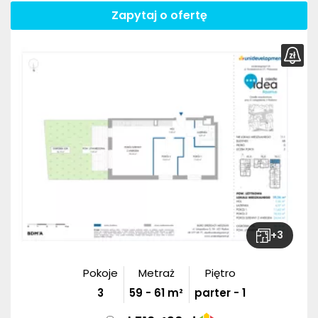
Zapytaj o ofertę
+
3
Pokoje
Metraż
Piętro
3
59
-
61
m²
parter - 1