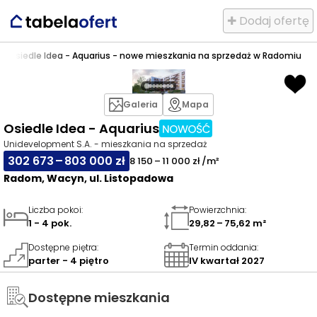
✚ Dodaj ofertę
n
>
Osiedle Idea - Aquarius - nowe mieszkania na sprzedaż w Radomiu
Galeria
Mapa
Osiedle Idea - Aquarius
Unidevelopment S.A. - mieszkania na sprzedaż
302 673 – 803 000 zł
8 150 – 11 000 zł /m²
Radom, Wacyn, ul. Listopadowa
Liczba pokoi
:
Powierzchnia
:
1 - 4 pok.
29,82 – 75,62 m²
Dostępne piętra
:
Termin oddania
:
parter - 4 piętro
IV kwartał 2027
Dostępne mieszkania