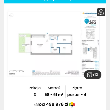
+
12
Pokoje
Metraż
Piętro
3
58
-
61
m²
parter - 4
od 498 978 zł