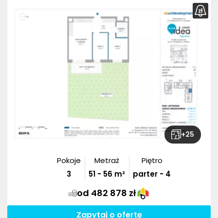
+
25
Pokoje
Metraż
Piętro
3
51
-
56
m²
parter - 4
od 482 878 zł
Zapytaj o ofertę