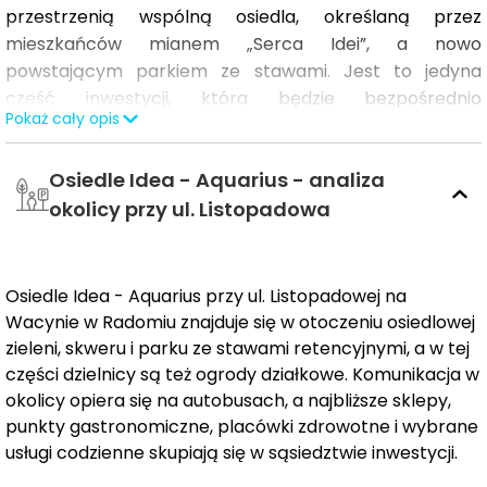
przestrzenią wspólną osiedla, określaną przez
mieszkańców mianem „Serca Idei”, a nowo
powstającym parkiem ze stawami. Jest to jedyna
część inwestycji, która będzie bezpośrednio
Pokaż cały opis
sąsiadować z obiema tymi strefami. W ramach etapu
zaplanowano
145 mieszkań
rozmieszczonych w dwóch
Osiedle Idea - Aquarius - analiza
budynkach,
lokale usługowe na parterach oraz liczne
elementy zielonej infrastruktury
, w tym ogrody
okolicy przy ul. Listopadowa
deszczowe. Projekt wyróżnia się silnym powiązaniem z
terenami zielonymi oraz przestrzeniami sprzyjającymi
integracji mieszkańców.
Osiedle Idea - Aquarius przy ul. Listopadowej na
Wacynie w Radomiu znajduje się w otoczeniu osiedlowej
Osiedle Idea rozwijane jest zgodnie z
założeniami
zieleni, skweru i parku ze stawami retencyjnymi, a w tej
zrównoważonego budownictwa
. Inwestycję cechuje
części dzielnicy są też ogrody działkowe. Komunikacja w
starannie opracowana koncepcja urbanistyczna, która
okolicy opiera się na autobusach, a najbliższe sklepy,
łączy skalę całego przedsięwzięcia z kameralnym
punkty gastronomiczne, placówki zdrowotne i wybrane
charakterem zabudowy. Istotnym elementem projektu
usługi codzienne skupiają się w sąsiedztwie inwestycji.
są również rozwiązania proekologiczne, obejmujące