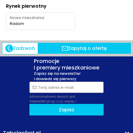
Ocena Tabelaofert:
To lokalizacja z bardzo mocną
Rynek pierwotny
zielenią osiedlową i świetnym dostępem do większego
parku w okolicy, choć pełny potencjał parku ze
Nowe mieszkania
stawami warto jeszcze potwierdzić po zakończeniu
Radom
inwestycji.
Zadzwoń
Zapytaj o ofertę
Promocje
i premiery mieszkaniowe
Zapisz się na newsletter
i dowiedz się pierwszy
Twój adres e-mail
Administratorem danych jest
Tabelaofert.pl sp. z o.o.
więcej »
Zapisz
Tabelaofert.pl