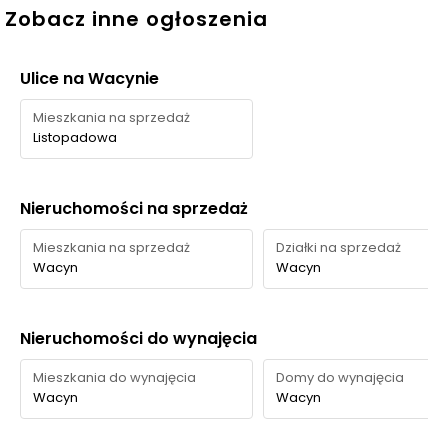
Zobacz inne ogłoszenia
Osiedle Idea – Aquarius wyróżnia się dopracowaną
zielenią na terenie inwestycji oraz bardzo bliskim
sąsiedztwem większych terenów rekreacyjnych.
Ulice na Wacynie
Mieszkania na sprzedaż
Czas
Typ usługi
Nazwa
Odległość
Listopadowa
pieszo
Zieleń na
Zieleń wspólna na
—
—
osiedlu
terenie Aquarius
Nieruchomości na sprzedaż
Skwer
Plac centralny
Mieszkania na sprzedaż
Działki na sprzedaż
120 m
2 min
osiedlowy
„Serce Idei”
Wacyn
Wacyn
Park ze stawami
Park
180 m
3 min
retencyjnymi
Nieruchomości do wynajęcia
ROD Relaks i pas
Zieleń
Mieszkania do wynajęcia
Domy do wynajęcia
ogrodów
700 m
10 min
krajobrazowa
Wacyn
Wacyn
działkowych