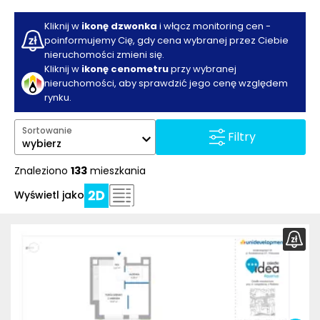
Kliknij w
ikonę dzwonka
i włącz monitoring cen -
poinformujemy Cię, gdy cena wybranej przez Ciebie
nieruchomości zmieni się.
Kliknij w
ikonę cenometru
przy wybranej
nieruchomości, aby sprawdzić jego cenę względem
rynku.
Sortowanie
Filtry
wybierz
Znaleziono
133
mieszkania
Wyświetl jako