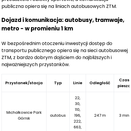
eliminuje konieczność codziennych dojazdów, a szeroka
publiczna opiera się na liniach autobusowych ZTM.
oferta kulturalna, z
Siemianowickim Centrum Kultury
i
Parkiem Tradycji
, gwarantuje wiele atrakcji dla
Dojazd i komunikacja: autobusy, tramwaje,
mieszkańców w każdym wieku.
metro - w promieniu 1 km
W pobliżu znajdują się także
przychodnia, sklepy i
restauracje
, co zapewnia wygodę na co dzień. Osiedle
W bezpośrednim otoczeniu inwestycji dostęp do
oferuje również
liczne ogródki działkowe i parki
,
transportu publicznego opiera się na sieci autobusowej
stanowiące idealną przestrzeń dla miłośników natury.
ZTM, z bardzo dobrym dojściem do najbliższych i
najważniejszych przystanków.
Nowoczesna zabudowa
osiedla obejmuje
11
unikalnych budynków mieszkalnych
o 4 lub 5
Czas
kondygnacjach. Mieszkania mają
Przystanek/stacja
Typ
Linie
zrożnicowane układy
Odległość
pieszo
i metraże
, co pozwala na znalezienie idealnego lokum
dla singli, par i rodzin.
Przestronne parkingi oraz
22,
30,
system wewnętrznych dróg
zapewnią wygodę
110,
codziennego życia.
Michałkowice Park
autobus
196,
247 m
3 min
Górnik
222,
Dodatkowymi atutami inwestycji są
prywatny kort do
663,