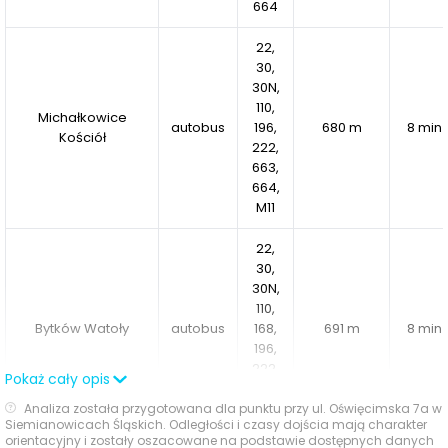
padla, rowerownie we wszystkich budynkach
oraz
664
odrestaurowany budynek
oddany do użytku
22,
wspólnoty mieszkańców. Starannie zaprojektowane
30,
części wspólne
, zarówno wewnątrz budynków, jak i na
30N,
terenie osiedla, spełnią oczekiwania najbardziej
110,
Michałkowice
wymagających lokatorów.
autobus
196,
680 m
8 min
Kościół
222,
Osiedle Dębowy Park
to idealne miejsce dla osób
663,
664,
poszukujących
komfortowego, nowoczesnego
M11
mieszkania
w atrakcyjnej lokalizacji. Dostępne są
zarówno
przytulne mieszkania dla singli i par
, jak i
22,
przestronne apartamenty dla rodzin
. Wszystkie lokale
30,
30N,
cechują się
wysokim standardem, funkcjonalnym
110,
układem oraz energooszczędnymi rozwiązaniami
.
Bytków Watoły
autobus
168,
691 m
8 min
Nowe osiedle w Siemianowicach Śląskich to gwarancja
196,
wygody, nowoczesności i bliskości natury
.
222,
Pokaż cały opis
663,
664
Analiza została przygotowana dla punktu przy ul. Oświęcimska 7a w
Siemianowicach Śląskich. Odległości i czasy dojścia mają charakter
orientacyjny i zostały oszacowane na podstawie dostępnych danych