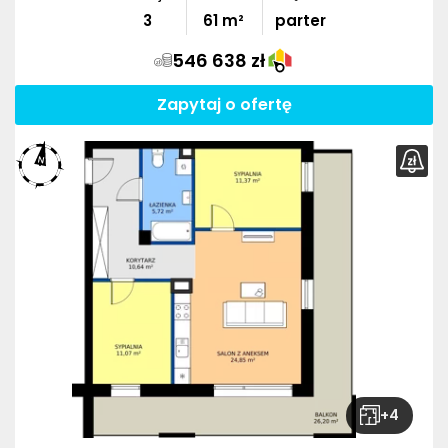
3
61
m²
parter
546 638 zł
Zapytaj o ofertę
+
4