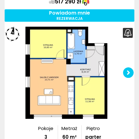
517 290 zł
Powiadom mnie
REZERWACJA
Pokoje
Metraż
Piętro
3
60
m²
parter