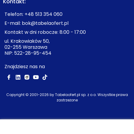
Kontakt:
dobrze uzupełnia codzienny komfort mieszkańców.
Telefon:
+48 513 354 060
E-mail:
bok@tabelaofert.pl
Kontakt w dni robocze: 8:00 - 17:00
ul. Krakowiaków 50,
02-255 Warszawa
NIP: 522-28-95-454
Znajdziesz nas na
Copyright © 2001-
2026
by Tabelaofert.pl sp. z o.o. Wszystkie prawa
zastrzeżone