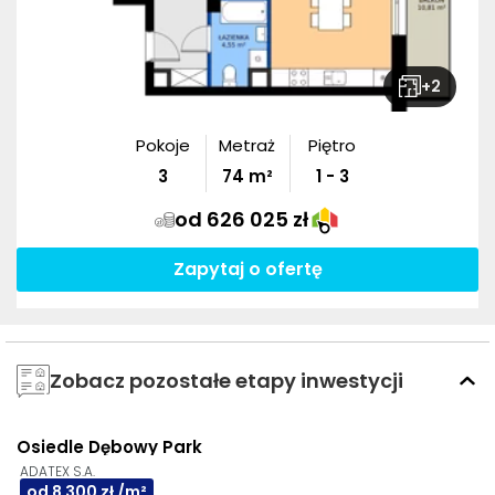
+
2
Pokoje
Metraż
Piętro
3
74
m²
1 - 3
od 626 025 zł
Zapytaj o ofertę
Zobacz pozostałe etapy inwestycji
Osiedle Dębowy Park
AI
GOTOWE DO ODBIORU
ADATEX S.A.
od 8 300 zł /m²