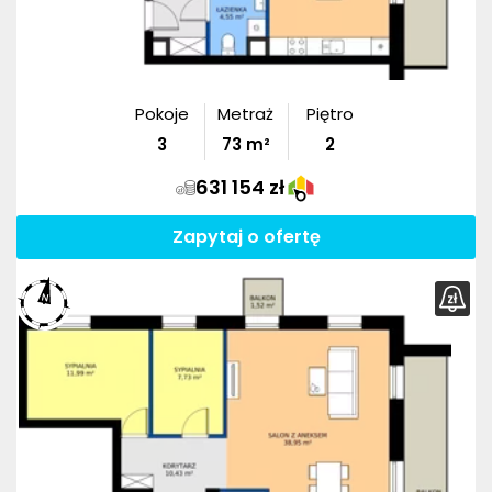
Pokoje
Metraż
Piętro
3
73
m²
2
631 154 zł
Zapytaj o ofertę