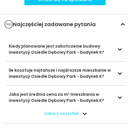
ogólną atrakcyjność komunikacyjną.
Ważne miejsca w okolicy: edukacja, sport,
zakupy i rozrywka
Najczęściej zadawane pytania
W najbliższym otoczeniu inwestycji na uwagę zasługują
placówki edukacyjne, sportowe oraz wygodny dostęp
Kiedy planowane jest zakończenie budowy
do większych zakupów i rozrywki.
inwestycji Osiedle Dębowy Park - budynek K?
Czas
Typ usługi
Nazwa usługi
Odległość
Ile kosztuje najtańsze i najdroższe mieszkanie w
pieszo
s
inwestycji Osiedle Dębowy Park - budynek K?
Przedszkole nr 12
522 m
6 min
Przedszkola
Jaka jest średnia cena za m² mieszkania w
Przedszkole nr 2
1241 m
16 min
inwestycji Osiedle Dębowy Park - budynek K?
V Liceum
1126 m
15 min
Zobacz wszystkie
Ogólnokształcące
Szkoły
średnie
II Liceum