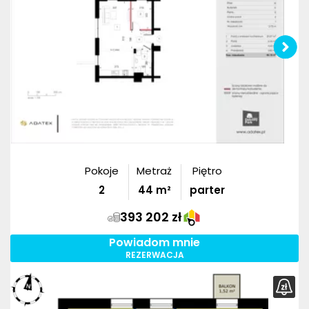
Pokoje
Metraż
Piętro
2
44
m²
parter
393 202 zł
Powiadom mnie
REZERWACJA