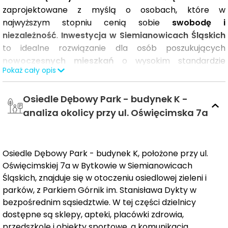
zaprojektowane z myślą o osobach, które w
najwyższym stopniu cenią sobie
swobodę i
niezależność
.
Inwestycja w Siemianowicach Śląskich
to idealne rozwiązanie dla osób poszukujących
nowoczesnych mieszkań
o wysokim standardzie
Pokaż cały opis
wykończenia oraz przemyślanej przestrzeni wspólnej.
Każdy szczegół został starannie dopracowany, by
Osiedle Dębowy Park - budynek K -
zapewnić mieszkańcom
komfort i funkcjonalność
na
co dzień.
Już teraz sprawdź nowe mieszkania na
analiza okolicy przy ul. Oświęcimska 7a
sprzedaż i wybierz idealne dla siebie!
Lokalizacja
osiedla przy
ul. Oświęcimskiej
to ogromny
Osiedle Dębowy Park - budynek K, położone przy ul.
atut. Graniczy ono bezpośrednio z
Parkiem Górnik
, co
Oświęcimskiej 7a w Bytkowie w Siemianowicach
zapewnia mieszkańcom dostęp do terenów zielonych,
Śląskich, znajduje się w otoczeniu osiedlowej zieleni i
idealnych do odpoczynku i rekreacji.
parków, z Parkiem Górnik im. Stanisława Dykty w
bezpośrednim sąsiedztwie. W tej części dzielnicy
Dębowy Park to również doskonałe miejsce dla
rodzin z
dostępne są sklepy, apteki, placówki zdrowia,
dziećmi
. Bliskie sąsiedztwo
Szkoły Podstawowej
przedszkole i obiekty sportowe, a komunikacja