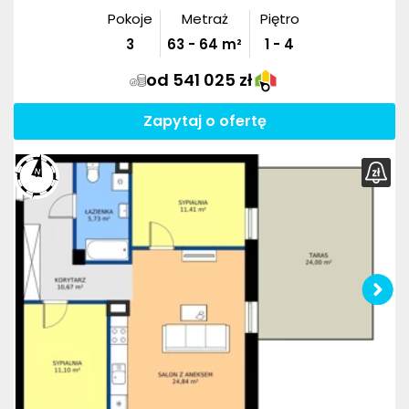
Pokoje
Metraż
Piętro
3
63
-
64
m²
1 - 4
od 541 025 zł
Zapytaj o ofertę