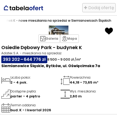
✚ Dodaj ofertę
budynek K - nowe mieszkania na sprzedaż w Siemianowicach Śląskich
Galeria
Mapa
Osiedle Dębowy Park - budynek K
Adatex S.A. - mieszkania na sprzedaż
393 202 – 644 776 zł
8 500 – 9 000 zł /m²
Siemianowice Śląskie, Bytków, ul. Oświęcimska 7a
Liczba pokoi
:
Powierzchnia
:
2 - 4 pok.
44,18 – 73,65 m²
Dostępne piętra
:
Wys. mieszkania
:
parter - 4 piętro
2,60 m
Termin oddania
:
bud. K - I kwartał 2026