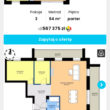
Pokoje
Metraż
Piętro
3
64
m²
parter
567 375 zł
Zapytaj o ofertę