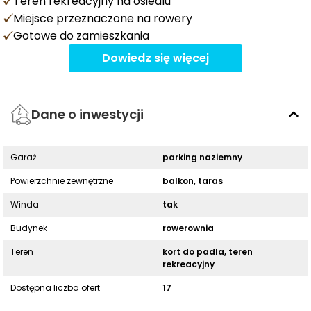
Teren rekreacyjny na osiedlu
Miejsce przeznaczone na rowery
Gotowe do zamieszkania
Dowiedz się więcej
Dane o inwestycji
Garaż
parking naziemny
Powierzchnie zewnętrzne
balkon, taras
Winda
tak
Budynek
rowerownia
Teren
kort do padla, teren
rekreacyjny
Dostępna liczba ofert
17