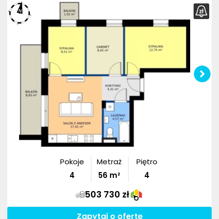
Pokoje
Metraż
Piętro
4
56
m²
4
503 730 zł
Zapytaj o ofertę