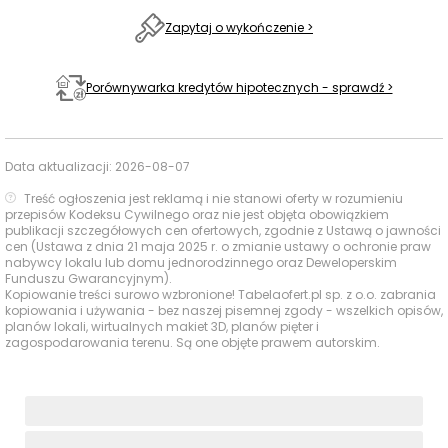
Ogólnokształcące
2787 m
36 min
im. Jana Matejki
Zapytaj o wykończenie >
Kompleks
Sportowy
1222 m
15 min
Porównywarka kredytów hipotecznych - sprawdź >
Baseny i
"MICHAŁ"
Obiekty
sportowe
Kompleks
Data aktualizacji:
2026-08-07
sportowy
2249 m
28 min
„Siemion”
Treść ogłoszenia jest reklamą i nie stanowi oferty w rozumieniu
przepisów Kodeksu Cywilnego oraz nie jest objęta obowiązkiem
Galeria
publikacji szczegółowych cen ofertowych, zgodnie z Ustawą o jawności
2130 m
27 min
cen (Ustawa z dnia 21 maja 2025 r. o zmianie ustawy o ochronie praw
Siemianowice
Centra
nabywcy lokalu lub domu jednorodzinnego oraz Deweloperskim
handlowe
Funduszu Gwarancyjnym).
Galeria
Kopiowanie treści surowo wzbronione! Tabelaofert.pl sp. z o.o. zabrania
2079 m
26 min
Siemianowicka
kopiowania i używania - bez naszej pisemnej zgody - wszelkich opisów,
planów lokali, wirtualnych makiet 3D, planów pięter i
zagospodarowania terenu. Są one objęte prawem autorskim.
Ocena Tabelaofert:
Lokalizacja zapewnia bardzo
dobre warunki do codziennego życia rodzinnego, z
bliskim dostępem do przedszkoli, szkół i infrastruktury
sportowej, a większe zakupy można wygodnie