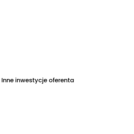
dostępem do zieleni na co dzień, a najmocniejszym
atutem jest połączenie osiedlowych stref wypoczynku
z pobliskimi trasami spacerowymi i rekreacyjnymi.
Inne inwestycje oferenta
Znajdź nieruchomość
za
granicą