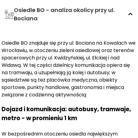
na 30.06.2025 r, z terminem odbioru kluczy do
Osiedle BO - analiza okolicy przy ul.
30.10.2025 r.
Bociana
Każdy z lokali mieszkalnych posiada garaż
dwustanowiskowy oraz komórkę lokatorską o metrażu
10,64m² w cenie 80 000 zł.
Osiedle BO znajduje się przy ul. Bociana na Kowalach we
Wrocławiu, w otoczeniu zieleni osiedlowej oraz terenów
spacerowych przy ul. Kwidzyńskiej, ul. Ełckiej i nad
Apartamenty będą posiadać ogródek ogrodzony
Widawą. W tej części dzielnicy komunikacja opiera się
żywopłotem, wykończony trawą z rolki z
na tramwaju, a uzupełniają ją kolej i autobusy; w
rozprowadzonym systemem nawadniania, lub balkon
sąsiedztwie są też placówka medyczna, obiekty
oraz taras wykończony płytkami.
sportowe, punkty handlowe, gastronomia i miejsca
związane z codzienną aktywnością.
Wysoki standard apartamentów gwarantuje
Dojazd i komunikacja: autobusy, tramwaje,
ogrzewanie podłogowe w całym mieszkaniu,
metro - w promieniu 1 km
klimatyzacja, fotowolatika na dachu, ekologiczne i tanie
rozwiązanie pozyskania ciepła z użyciem pompy ciepła,
W bezpośrednim otoczeniu osiedla największym
"zielone" dachy oraz wysokie okna zapewniające więcej