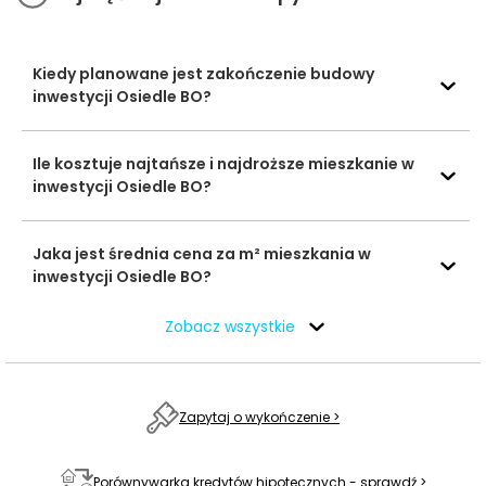
Placówki
ochrony
Luxmed
261 m
4 min
Kiedy planowane jest zakończenie budowy
zdrowia
inwestycji Osiedle BO?
Ocena Tabelaofert:
lokalizacja zapewnia podstawowy
dostęp do codziennych usług pieszo, a jej największym
Ile kosztuje najtańsze i najdroższe mieszkanie w
atutem jest bardzo bliska placówka medyczna oraz
inwestycji Osiedle BO?
kilka przydatnych punktów w zasięgu około 10–12 minut
spaceru.
Jaka jest średnia cena za m² mieszkania w
inwestycji Osiedle BO?
Parki i zieleń - w promieniu 1 km
Zobacz wszystkie
Otoczenie inwestycji sprzyja codziennemu
wypoczynkowi na świeżym powietrzu, łącząc
kameralną zieleń osiedlową z kilkoma ważnymi
Zapytaj o wykończenie >
terenami spacerowymi w najbliższej okolicy.
Czas
Porównywarka kredytów hipotecznych - sprawdź >