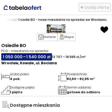
✚ Dodaj ofertę
ław
>
Kowale
>
Osiedle BO - nowe mieszkania na sprzedaż we Wrocławiu
Galeria
Mapa
Osiedle BO
PCG - mieszkania na sprzedaż
1 050 000 – 1 540 000 zł
12 707 – 18 565 zł /m²
Wrocław, Kowale, ul. Bociana
Liczba pokoi
:
Powierzchnia
:
4 pok.
82,60 – 82,95 m²
Dostępne piętra
:
Termin oddania
:
1 piętro
gotowe do odbioru
Dostępne mieszkania