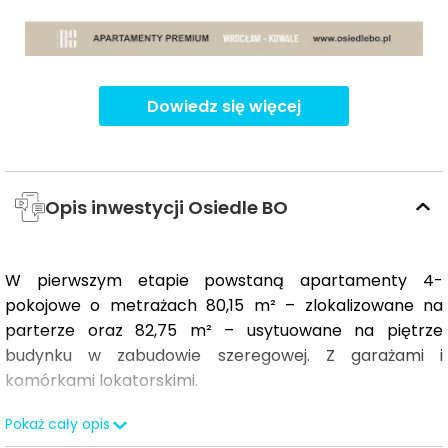
Dowiedz się więcej
Opis inwestycji Osiedle BO
W pierwszym etapie powstaną apartamenty 4-
pokojowe o metrażach 80,15 m² – zlokalizowane na
parterze oraz 82,75 m² – usytuowane na piętrze
budynku w zabudowie szeregowej. Z garażami i
komórkami lokatorskimi.
start budowy rozpoczął się zgodnie z planem
Pokaż cały opis
01.02.2024 r, zakończenie budowy zaplanowane jest