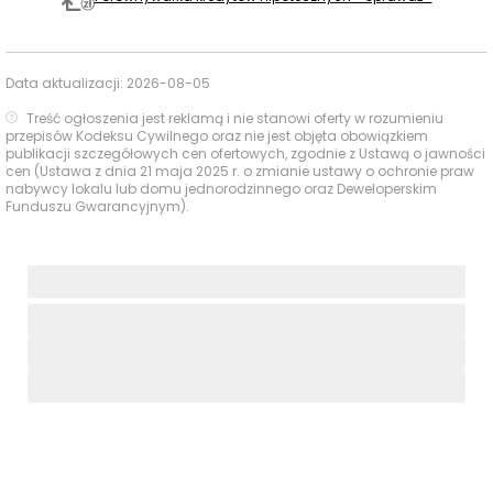
Typ usługi
Nazwa
Odległość
pieszo
Zieleń na
Zieleń wewnętrzna
—
—
Data aktualizacji:
2026-08-05
osiedlu
Osiedla BO
Treść ogłoszenia jest reklamą i nie stanowi oferty w rozumieniu
Teren zielony po
przepisów Kodeksu Cywilnego oraz nie jest objęta obowiązkiem
północnej stronie ul.
publikacji szczegółowych cen ofertowych, zgodnie z Ustawą o jawności
Park / teren
cen (Ustawa z dnia 21 maja 2025 r. o zmianie ustawy o ochronie praw
Kwidzyńskiej (Interior
350 m
5 min
zielony
nabywcy lokalu lub domu jednorodzinnego oraz Deweloperskim
/ Park Kowale /
Funduszu Gwarancyjnym).
Spokojny Las)
Skwer przy ul. Ełckiej
Skwer
500 m
7 min
/ CAL Kowale
Park
Park kieszonkowy
850 m
12 min
kieszonkowy
przy ul. Tczewskiej
Teren
Wały nad Widawą
1000 m
14 min
rekreacyjny
Ocena Tabelaofert:
To lokalizacja z wygodnym