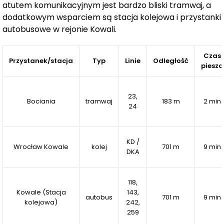
atutem komunikacyjnym jest bardzo bliski tramwaj, a
światła i przestrzeni a w nich rolety elektryczne.
dodatkowym wsparciem są stacja kolejowa i przystanki
autobusowe w rejonie Kowali.
Atutem naszej inwestycji jest również system SMART
Czas
HOME do sterowania oświetleniem, ogrzewaniem
Przystanek/stacja
Typ
Linie
Odległość
pieszo
podłogowym oraz umożliwi on również otwieranie
bramy garażowej.
23,
Bociania
tramwaj
183 m
2 min
24
Podnosimy standard bezpieczeństwa poprzez
monitoring na osiedlu oraz drzwi podwyższonej
odporności na włamanie.
KD /
Wrocław Kowale
kolej
701 m
9 min
DKA
Przed wjazdem na osiedle postawiony zostanie
paczkomat z którego korzystać będą mogli tylko jego
118,
mieszkańcy.
Kowale (Stacja
143,
autobus
701 m
9 min
kolejowa)
242,
259
Wiemy jak ważne dla naszych mieszkańców jest także