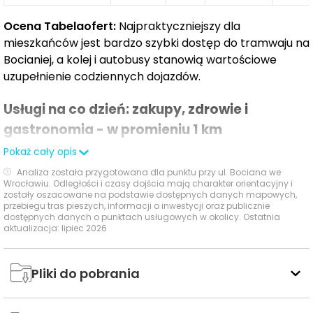
otoczenie, dlatego na osiedlu powstaną dwa parki
Ocena Tabelaofert:
Najpraktyczniejszy dla
kieszonkowe. W pierwszym znajdziemy miejsce do
mieszkańców jest bardzo szybki dostęp do tramwaju na
odpoczynku i wspólnej integracji sąsiedzkiej, w którym
Bocianiej, a kolej i autobusy stanowią wartościowe
postawimy klimatyczną pergolę. Natomiast w drugiej
uzupełnienie codziennych dojazdów.
części naszego osiedla zaplanowaliśmy dla ciut
młodszych mieszkańców, park kieszonkowy z
Usługi na co dzień: zakupy, zdrowie i
komfortowym placem zabaw. Nie zabraknie także
gastronomia - w promieniu 1 km
miejsca dla czworonogów, gdyż nieopodal naszego
osiedla znajdują się tereny zielone do spacerowania.
Pokaż cały opis
W najbliższym otoczeniu inwestycji dostępne są
Analiza została przygotowana dla punktu przy ul. Bociana we
podstawowe usługi codzienne, przy czym najsilniej
Wrocławiu. Odległości i czasy dojścia mają charakter orientacyjny i
zostały oszacowane na podstawie dostępnych danych mapowych,
wypadają placówka ochrony zdrowia, obiekty
przebiegu tras pieszych, informacji o inwestycji oraz publicznie
sportowe oraz punkty odbioru przesyłek.
dostępnych danych o punktach usługowych w okolicy. Ostatnia
aktualizacja: lipiec 2026
Czas
Typ usługi
Nazwa
Odległość
pieszo
Pliki do pobrania
Sklepy,
Livio
792 m
12 min
supermarkety,