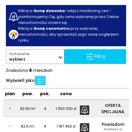
Kliknij w
ikonę dzwonka
i włącz monitoring cen -
poinformujemy Cię, gdy cena wybranej przez Ciebie
nieruchomości zmieni się.
Kliknij w
ikonę cenometru
przy wybranej
nieruchomości, aby sprawdzić jego cenę względem
rynku.
Sortowanie
Filtry
wybierz
Znaleziono
8
mieszkań
Wyświetl jako
plan
pow.
pok.
cena
OFERTA
-
82.63
m²
4
1 050 000 zł
SPECJALNA
Powiadom
-
82.6
m²
4
1 187 463 zł
REZERWACJA