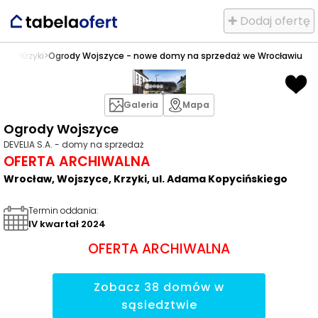
✚ Dodaj ofertę
zyce
>
Krzyki
>
Ogrody Wojszyce - nowe domy na sprzedaż we Wrocławiu
Galeria
Mapa
Ogrody Wojszyce
DEVELIA S.A. - domy na sprzedaż
OFERTA ARCHIWALNA
Wrocław, Wojszyce, Krzyki, ul. Adama Kopycińskiego
Termin oddania
:
IV kwartał 2024
OFERTA ARCHIWALNA
Zobacz
38
domów
w
sąsiedztwie