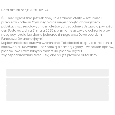
Data aktualizacji:
2025-02-24
Treść ogłoszenia jest reklamą i nie stanowi oferty w rozumieniu
przepisów Kodeksu Cywilnego oraz nie jest objęta obowiązkiem
publikacji szczegółowych cen ofertowych, zgodnie z Ustawą o jawności
cen (Ustawa z dnia 21 maja 2025 r. o zmianie ustawy o ochronie praw
nabywcy lokalu lub domu jednorodzinnego oraz Deweloperskim
Funduszu Gwarancyjnym).
Kopiowanie treści surowo wzbronione! Tabelaofert.pl sp. z o.o. zabrania
kopiowania i używania - bez naszej pisemnej zgody - wszelkich opisów,
planów lokali, wirtualnych makiet 3D, planów pięter i
zagospodarowania terenu. Są one objęte prawem autorskim.