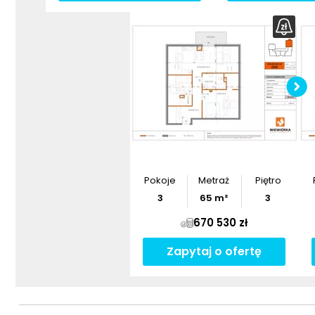
Pokoje
Metraż
Piętro
3
65
m²
3
670 530 zł
Zapytaj o ofertę