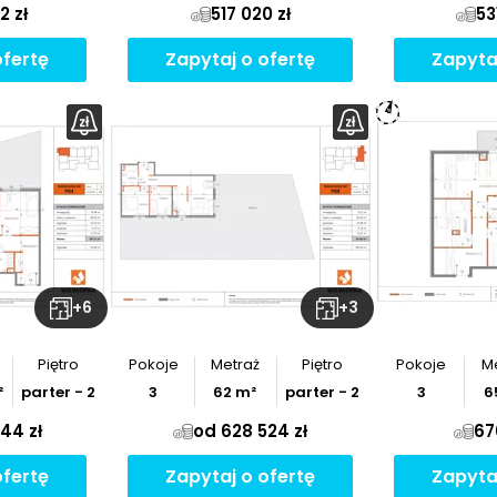
2 zł
517 020 zł
53
ofertę
Zapytaj o ofertę
Zapyta
+
6
+
3
Piętro
Pokoje
Metraż
Piętro
Pokoje
M
²
parter - 2
3
62
m²
parter - 2
3
6
44 zł
od 628 524 zł
67
ofertę
Zapytaj o ofertę
Zapyta