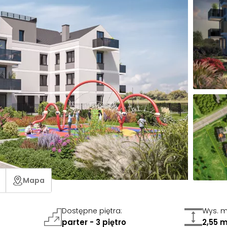
Mapa
Dostępne piętra
:
Wys. m
parter - 3 piętro
2,55 