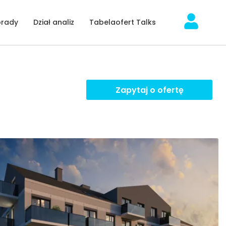
orady
Dział analiz
Tabelaofert Talks
Zapytaj o ofertę