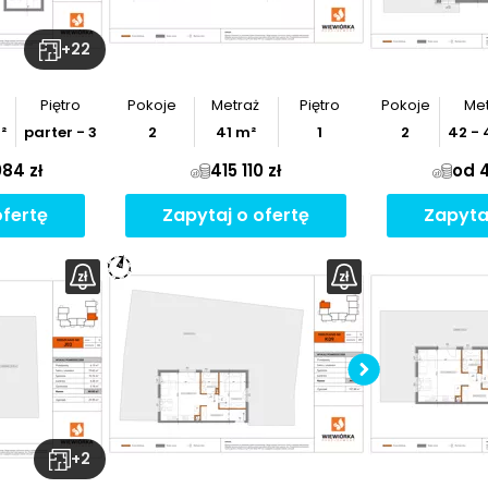
+
22
Piętro
Pokoje
Metraż
Piętro
Pokoje
Met
²
parter - 3
2
41
m²
1
2
42
-
84 zł
415 110 zł
od 4
ofertę
Zapytaj o ofertę
Zapyta
z
rzut
Po
+
2