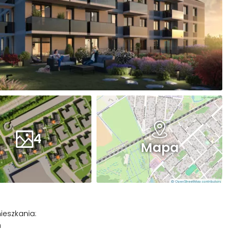
4
Mapa
ieszkania
:
m