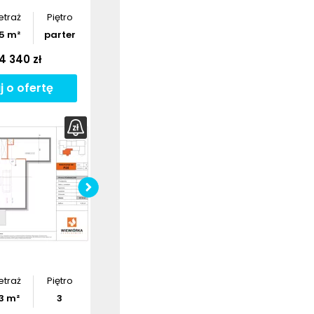
etraż
Piętro
5
m²
parter
4 340 zł
j o ofertę
bierz
rzut
Pobierz
rzut
etraż
Piętro
3
m²
3