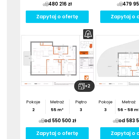
480 216 zł
479 95
Zapytaj o ofertę
Zapytaj o 
+
2
Pokoje
Metraż
Piętro
Pokoje
Metraż
2
55
m²
3
3
56
-
58
m
od 550 500 zł
od 583 5
Zapytaj o ofertę
Zapytaj o 