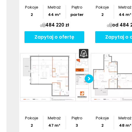
Pokoje
Metraż
Piętro
Pokoje
Metraż
2
44
m²
parter
2
44
m²
484 220 zł
od 484 2
Zapytaj o ofertę
Zapytaj o 
Pobier
Pokoje
Metraż
Piętro
Pokoje
Metraż
2
47
m²
3
2
48
m²