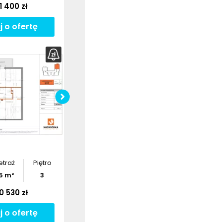
1 400 zł
j o ofertę
Pobierz
rzut
etraż
Piętro
5
m²
3
0 530 zł
j o ofertę