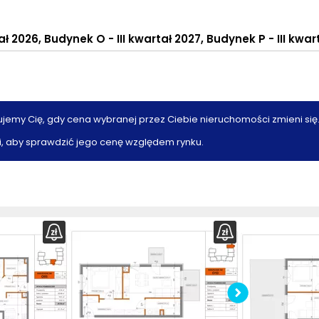
 2026, Budynek O - III kwartał 2027, Budynek P - III kwar
ujemy Cię, gdy cena wybranej przez Ciebie nieruchomości zmieni się
, aby sprawdzić jego cenę względem rynku.
z
rzut
Po