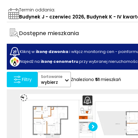
Termin oddania
:
Budynek J - czerwiec 2026, Budynek K - IV kwartał
Dostępne mieszkania
Kliknij w
ikonę dzwonka
i włącz monitoring cen - poinform
Najedź na
ikonę cenometru
przy wybranej nieruchomości
Sortowanie
Znaleziono
51
mieszkań
Filtry
wybierz
Pobier