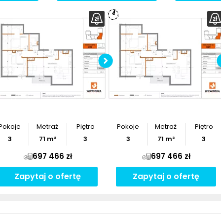
Pobierz
rzut
Pobierz
rzut
Pokoje
Metraż
Piętro
Pokoje
Metraż
Piętro
3
71
m²
3
3
71
m²
3
697 466 zł
697 466 zł
Zapytaj o ofertę
Zapytaj o ofertę