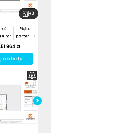
+
3
raż
Piętro
44
m²
parter - 1
51 964 zł
j o ofertę
bierz
rzut
Pobierz
rzut