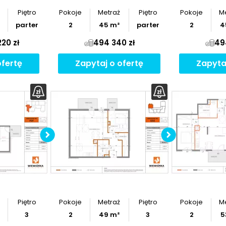
Piętro
Pokoje
Metraż
Piętro
Pokoje
M
parter
2
45
m²
parter
2
4
20 zł
494 340 zł
49
ofertę
Zapytaj o ofertę
Zapyta
z
rzut
Pobierz
rzut
Po
Piętro
Pokoje
Metraż
Piętro
Pokoje
M
3
2
49
m²
3
2
5