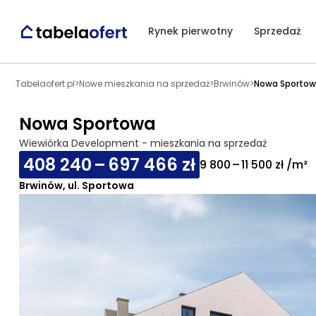
Rynek pierwotny
Sprzedaż
Tabelaofert.pl
>
Nowe mieszkania na sprzedaż
>
Brwinów
>
Nowa Sportow
Nowa Sportowa
Wiewiórka Development - mieszkania na sprzedaż
408 240 – 697 466 zł
9 800 – 11 500 zł /m²
Brwinów, ul. Sportowa