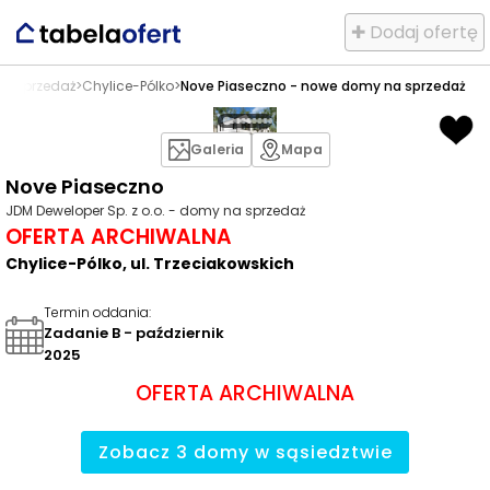
✚ Dodaj ofertę
a sprzedaż
>
Chylice-Pólko
>
Nove Piaseczno - nowe domy na sprzedaż
Galeria
Mapa
Nove Piaseczno
JDM Deweloper Sp. z o.o. - domy na sprzedaż
OFERTA ARCHIWALNA
Chylice-Pólko, ul. Trzeciakowskich
Termin oddania
:
Zadanie B - październik
2025
OFERTA ARCHIWALNA
Zobacz
3
domy
w sąsiedztwie