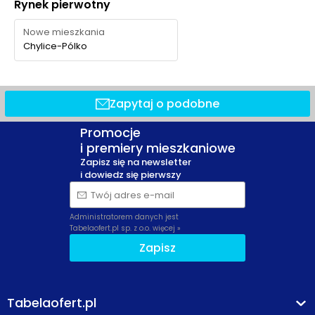
Rynek pierwotny
Nowe mieszkania
Chylice-Pólko
Zapytaj o podobne
Promocje
i premiery mieszkaniowe
Zapisz się na newsletter
i dowiedz się pierwszy
Twój adres e-mail
Administratorem danych jest
Tabelaofert.pl sp. z o.o.
więcej »
Zapisz
Tabelaofert.pl