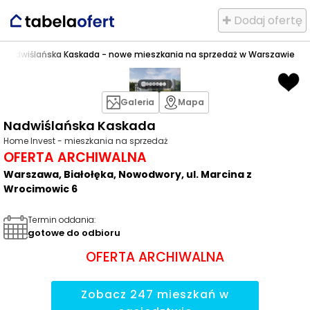
✚ Dodaj ofertę
y
>
Nadwiślańska Kaskada - nowe mieszkania na sprzedaż w Warszawie
Galeria
Mapa
Nadwiślańska Kaskada
Home Invest - mieszkania na sprzedaż
OFERTA ARCHIWALNA
Warszawa, Białołęka, Nowodwory, ul. Marcina z
Wrocimowic 6
Termin oddania
:
gotowe do odbioru
OFERTA ARCHIWALNA
Zobacz
247
mieszkań
w