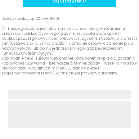
sąsiedztwie
Data aktualizacji:
2025-06-09
Treść ogłoszenia jest reklamą i nie stanowi oferty w rozumieniu
przepisów Kodeksu Cywilnego oraz nie jest objęta obowiązkiem
publikacji szczegółowych cen ofertowych, zgodnie z Ustawą o jawności
cen (Ustawa z dnia 21 maja 2025 r. o zmianie ustawy o ochronie praw
nabywcy lokalu lub domu jednorodzinnego oraz Deweloperskim
Funduszu Gwarancyjnym).
Kopiowanie treści surowo wzbronione! Tabelaofert.pl sp. z o.o. zabrania
kopiowania i używania - bez naszej pisemnej zgody - wszelkich opisów,
planów lokali, wirtualnych makiet 3D, planów pięter i
zagospodarowania terenu. Są one objęte prawem autorskim.